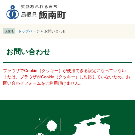
ペ
メ
ー
ニ
ジ
ュ
の
ー
先
を
トップページ
>
お問い合わせ
現在地
頭
飛
で
ば
本
す
し
お問い合わせ
文
。
て
本
文
ブラウザでCookie（クッキー）が使用できる設定になっていない、
へ
または、ブラウザがCookie（クッキー）に対応していないため、お
問い合わせフォームをご利用頂けません。