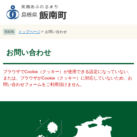
ペ
メ
ー
ニ
ジ
ュ
の
ー
先
を
トップページ
>
お問い合わせ
現在地
頭
飛
で
ば
本
す
し
お問い合わせ
文
。
て
本
文
ブラウザでCookie（クッキー）が使用できる設定になっていない、
へ
または、ブラウザがCookie（クッキー）に対応していないため、お
問い合わせフォームをご利用頂けません。