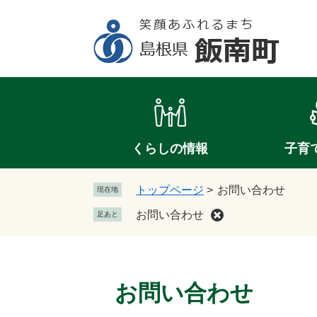
ペ
メ
ー
ニ
ジ
ュ
の
ー
先
を
頭
飛
で
ば
す
し
。
て
くらしの情報
子育
本
文
トップページ
>
お問い合わせ
現在地
へ
お問い合わせ
足あと
本
文
お問い合わせ