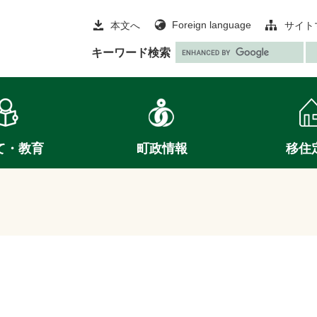
Foreign language
本文へ
サイト
G
キーワード検索
o
o
g
l
e
て・教育
町政情報
移住
カ
ス
タ
ム
検
索