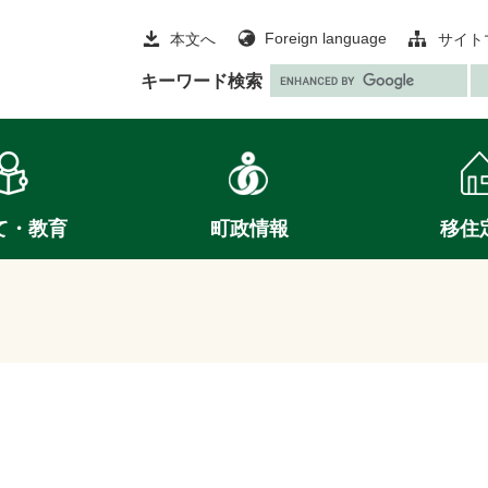
Foreign language
本文へ
サイト
G
キーワード検索
o
o
g
l
e
て・教育
町政情報
移住
カ
ス
タ
ム
検
索