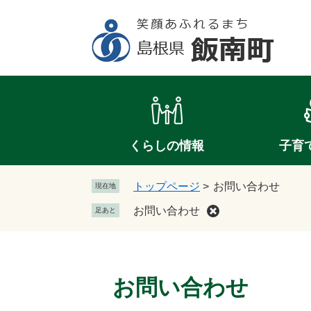
ペ
メ
ー
ニ
ジ
ュ
の
ー
先
を
頭
飛
で
ば
す
し
。
て
くらしの情報
子育
本
文
トップページ
>
お問い合わせ
現在地
へ
お問い合わせ
足あと
本
文
お問い合わせ