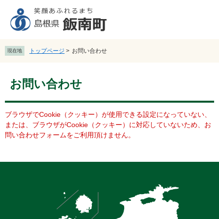
ペ
メ
ー
ニ
ジ
ュ
の
ー
先
を
トップページ
>
お問い合わせ
現在地
頭
飛
で
ば
本
す
し
お問い合わせ
文
。
て
本
文
ブラウザでCookie（クッキー）が使用できる設定になっていない、
へ
または、ブラウザがCookie（クッキー）に対応していないため、お
問い合わせフォームをご利用頂けません。