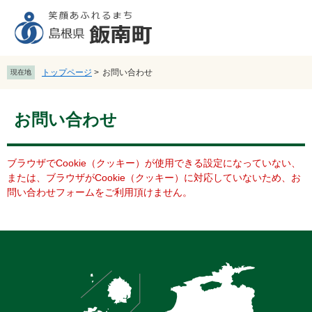
ペ
メ
ー
ニ
ジ
ュ
の
ー
先
を
トップページ
>
お問い合わせ
現在地
頭
飛
で
ば
本
す
し
お問い合わせ
文
。
て
本
文
ブラウザでCookie（クッキー）が使用できる設定になっていない、
へ
または、ブラウザがCookie（クッキー）に対応していないため、お
問い合わせフォームをご利用頂けません。