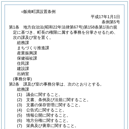
○飯南町課設置条例
平成17年1月1日
条例第5号
第1条
地方自治法
(昭和22年法律第67号)
第158条第1項の規
定に基づき、町長の権限に属する事務を分掌させるため、
次の課及び室を置く。
総務課
まちづくり推進課
産業振興課
保健福祉課
住民課
建設課
出納室
(事務分掌)
第2条
課及び室の事務分掌は、次のとおりとする。
総務課
(1)
議会に関すること。
(2)
文書、条例及び法規に関すること。
(3)
文書の保存管理に関すること。
(4)
公告式に関すること。
(5)
情報公開に関すること。
(6)
地方分権に関すること。
(7)
栄典及び褒章に関すること。