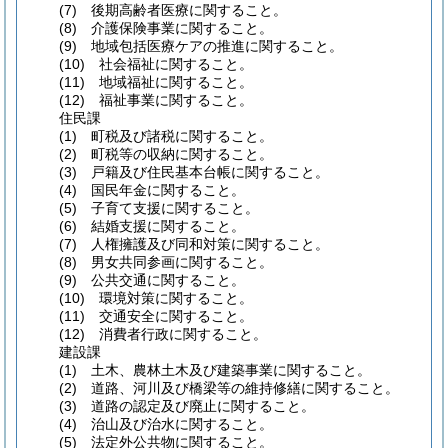
(7)
後期高齢者医療に関すること。
(8)
介護保険事業に関すること。
(9)
地域包括医療ケアの推進に関すること。
(10)
社会福祉に関すること。
(11)
地域福祉に関すること。
(12)
福祉事業に関すること。
住民課
(1)
町税及び諸税に関すること。
(2)
町税等の収納に関すること。
(3)
戸籍及び住民基本台帳に関すること。
(4)
国民年金に関すること。
(5)
子育て支援に関すること。
(6)
結婚支援に関すること。
(7)
人権擁護及び同和対策に関すること。
(8)
男女共同参画に関すること。
(9)
公共交通に関すること。
(10)
環境対策に関すること。
(11)
交通安全に関すること。
(12)
消費者行政に関すること。
建設課
(1)
土木、農林土木及び建築事業に関すること。
(2)
道路、河川及び橋梁等の維持修繕に関すること。
(3)
道路の認定及び廃止に関すること。
(4)
治山及び治水に関すること。
(5)
法定外公共物に関すること。