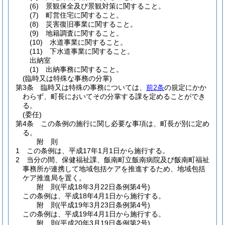
(6)
景観保全及び景観対策に関すること。
(7)
町営住宅に関すること。
(8)
災害復旧事業に関すること。
(9)
地籍調査に関すること。
(10)
水道事業に関すること。
(11)
下水道事業に関すること。
出納室
(1)
出納事務に関すること。
(臨時又は特殊な事務の分掌)
第3条
臨時又は特殊の事務については、
前2条
の規定にかか
わらず、町長においてその分掌する課を定めることができ
る。
(委任)
第4条
この条例の施行に関し必要な事項は、町長が別に定め
る。
附
則
1
この条例は、平成17年1月1日から施行する。
2
当分の間、保健福祉課、飯南町立飯南病院及び飯南町福祉
事務所が連携して地域包括ケアを推進するため、地域包括
ケア推進局を置く。
附
則
(平成18年3月22日
条例第4号)
この条例は、平成18年4月1日から施行する。
附
則
(平成19年3月23日
条例第4号)
この条例は、平成19年4月1日から施行する。
附
則
(平成20年3月19日
条例第2号)