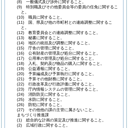
(8)
一般儀式及び渉外に関すること。
(9)
特別職及びその他委員会等の委員の任免に関するこ
と。
(10)
職員に関すること。
(11)
国、県及び他の市町村との連絡調整に関するこ
と。
(12)
教育委員会との連絡調整に関すること。
(13)
秘書に関すること。
(14)
地区の統括及び調整に関すること。
(15)
庁舎の管理に関すること。
(16)
公有財産の管理及び処分に関すること。
(17)
公用車の管理及び処分に関すること。
(18)
入札、契約及び物品の購入に関すること。
(19)
公益通報に関すること。
(20)
予算編成及び予算執行に関すること。
(21)
予算その他財務に関すること。
(22)
行政改革及び行政評価に関すること。
(23)
庁内情報システムの管理に関すること。
(24)
消防防災に関すること。
(25)
水防に関すること。
(26)
防犯に関すること。
(27)
その他他の課の主管に属さないこと。
まちづくり推進課
(1)
総合的な計画の策定及び推進に関すること。
(2)
広域行政に関すること。