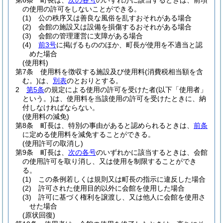
第6条
町長は、
次の各号
のいずれかに該当するときは、前項
の使用の許可をしないことができる。
(1)
公の秩序又は善良な風俗を乱すおそれがある場合
(2)
会館の施設又は設備を損傷するおそれがある場合
(3)
会館の管理運営に支障がある場合
(4)
前3号
に掲げるもののほか、町長が使用を不適当と認
めた場合
(使用料)
第7条
使用料を徴収する施設及び使用料
(消費税相当額を含
む。)
は、
別表
のとおりとする。
2
第5条
の規定による使用の許可を受けた者
(以下「使用者」
という。)
は、使用料を当該使用の許可を受けたときに、納
付しなければならない。
(使用料の減免)
第8条
町長は、特別の事由があると認められるときは、
前条
に定める使用料を減免することができる。
(使用許可の取消し)
第9条
町長は、
次の各号
のいずれかに該当するときは、会館
の使用許可を取り消し、又は使用を制限することができ
る。
(1)
この条例若しくは規則又は町長の指示に違反した場合
(2)
許可された使用目的以外に会館を使用した場合
(3)
許可に基づく権利を譲渡し、又は他人に会館を使用さ
せた場合
(原状回復)