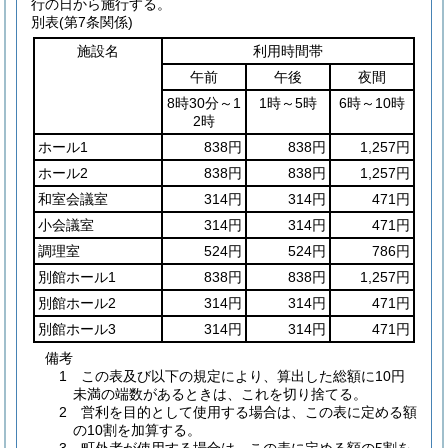
行の日から施行する。
別表
(第7条関係)
施設名
利用時間帯
午前
午後
夜間
8時30分～1
1時～5時
6時～10時
2時
ホール1
838円
838円
1,257円
ホール2
838円
838円
1,257円
和室会議室
314円
314円
471円
小会議室
314円
314円
471円
調理室
524円
524円
786円
別館ホール1
838円
838円
1,257円
別館ホール2
314円
314円
471円
別館ホール3
314円
314円
471円
備考
1 この表及び以下の規定により、算出した総額に10円
未満の端数があるときは、これを切り捨てる。
2 営利を目的として使用する場合は、この表に定める額
の10割を加算する。