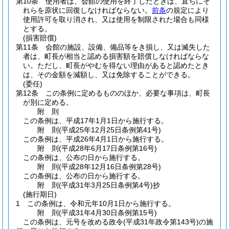
第10条
使用者は、会館の使用を終了したときは、直ちにそ
れらを原状に回復しなければならない。
前条
の規定により
使用許可を取り消され、又は使用を制限された場合も同様
とする。
(損害賠償)
第11条
会館の施設、設備、備品等をき損し、又は滅失した
者は、町長が相当と認める損害額を賠償しなければならな
い。
ただし、町長がやむを得ない理由があると認めたとき
は、その金額を減額し、又は免除することができる。
(委任)
第12条
この条例に定めるもののほか、必要な事項は、町長
が別に定める。
附
則
この条例は、平成17年1月1日から施行する。
附
則
(平成25年12月25日
条例第41号)
この条例は、平成26年4月1日から施行する。
附
則
(平成28年6月17日
条例第16号)
この条例は、公布の日から施行する。
附
則
(平成28年12月16日
条例第28号)
この条例は、公布の日から施行する。
附
則
(平成31年3月25日
条例第4号)
抄
(施行期日)
1
この条例は、令和元年10月1日から施行する。
附
則
(平成31年4月30日
条例第15号)
この条例は、元号を改める政令
(平成31年政令第143号)
の施