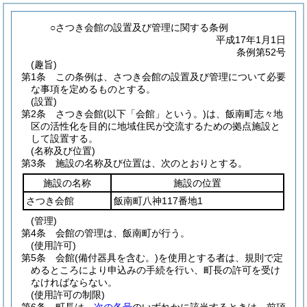
○さつき会館の設置及び管理に関する条例
平成17年1月1日
条例第52号
(趣旨)
第1条
この条例は、さつき会館の設置及び管理について必要
な事項を定めるものとする。
(設置)
第2条
さつき会館
(以下「会館」という。)
は、飯南町志々地
区の活性化を目的に地域住民が交流するための拠点施設と
して設置する。
(名称及び位置)
第3条
施設の名称及び位置は、次のとおりとする。
施設の名称
施設の位置
さつき会館
飯南町八神117番地1
(管理)
第4条
会館の管理は、飯南町が行う。
(使用許可)
第5条
会館
(備付器具を含む。)
を使用とする者は、規則で定
めるところにより申込みの手続を行い、町長の許可を受け
なければならない。
(使用許可の制限)