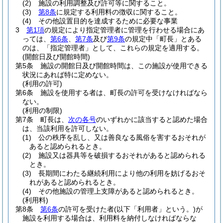
(2)
施設の利用調整及び許可等に関すること。
(3)
第8条
に規定する利用料の徴収に関すること。
(4)
その他設置目的を達成するために必要な事業
3
第1項
の規定により指定管理者に管理を行わせる場合にあ
っては、
第6条
、
第7条
及び
第9条
の規定中「町長」とある
のは、「指定管理者」として、これらの規定を適用する。
(開館日及び開館時間)
第5条
施設の開館日及び開館時間は、この施設が使用できる
状況にあれば特に定めない。
(利用の許可)
第6条
施設を使用する者は、町長の許可を受けなければなら
ない。
(利用の制限)
第7条
町長は、
次の各号
のいずれかに該当すると認めた場合
は、当該利用を許可しない。
(1)
公の秩序を乱し、又は善良なる風俗を害するおそれが
あると認められるとき。
(2)
施設又は器具等を破損するおそれがあると認められる
とき。
(3)
長期間にわたる継続利用により他の利用を妨げるおそ
れがあると認められるとき。
(4)
その他施設の管理上支障があると認められるとき。
(利用料)
第8条
第6条
の許可を受けた者
(以下「利用者」という。)
が
施設を利用する場合は、利用料を納付しなければならな