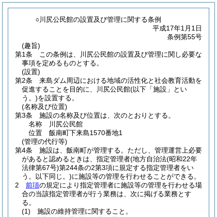
○川尻公民館の設置及び管理に関する条例
平成17年1月1日
条例第55号
(趣旨)
第1条
この条例は、川尻公民館の設置及び管理に関し必要な
事項を定めるものとする。
(設置)
第2条
来島ダム周辺における地域の活性化と社会教育活動を
促進することを目的に、川尻公民館
(以下「施設」とい
う。)
を設置する。
(名称及び位置)
第3条
施設の名称及び位置は、次のとおりとする。
名称 川尻公民館
位置 飯南町下来島1570番地1
(管理の代行等)
第4条
施設は、飯南町が管理する。
ただし、管理運営上必要
があると認めるときは、指定管理者
(地方自治法
(昭和22年
法律第67号)
第244条の2第3項に規定する指定管理者をい
う。以下同じ。)
に施設等の管理を行わせることができる。
2
前項
の規定により指定管理者に施設等の管理を行わせる場
合の当該指定管理者が行う業務は、次に掲げる業務とす
る。
(1)
施設の維持管理に関すること。