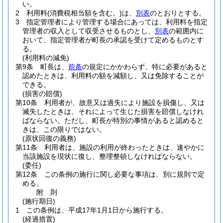
い。
2
利用料
(消費税相当額を含む。)
は、
別表
のとおりとする。
3
指定管理者により管理する場合にあっては、利用料を指定
管理者の収入として収受させるものとし、
別表
の範囲内に
おいて、指定管理者が町長の承認を受けて定めるものとす
る。
(利用料の減免)
第9条
町長は、
前条
の規定にかかわらず、特に必要があると
認めたときは、利用料の額を減額し、又は免除することが
できる。
(損害の賠償)
第10条
利用者が、故意又は過失により施設を損傷し、又は
滅失したときは、それによって生じた損害を賠償しなけれ
ばならない。
ただし、町長が特別の事情があると認めると
きは、この限りではない。
(原状回復の義務)
第11条
利用者は、施設の利用が終わったときは、速やかに
当該施設を現状に復し、整理整頓しなければならない。
(委任)
第12条
この条例の施行に関し必要な事項は、別に規則で定
める。
附
則
(施行期日)
1
この条例は、平成17年1月1日から施行する。
(経過措置)