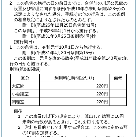
2
この条例の施行の日の前日までに、合併前の川尻公民館の
設置及び管理に関する条例
(平成16年赤来町条例第28号)
の
規定によりなされた処分、手続その他の行為は、この条例
の相当規定によりなされたものとみなす。
附
則
(平成25年12月25日
条例第41号)
この条例は、平成26年4月1日から施行する。
附
則
(平成31年3月25日
条例第4号)
抄
(施行期日)
1
この条例は、令和元年10月1日から施行する。
附
則
(平成31年4月30日
条例第15号)
この条例は、元号を改める政令
(平成31年政令第143号)
の施
行の日から施行する。
別表
(第8条関係)
区分
利用料
(1時間当たり)
備考
大広間
220円
小会議室
220円
調理室
220円
備考
1 この表及び以下の規定により、算出した総額に10円
未満の端数があるときは、これを切り捨てる。
2 営利を目的として利用する場合は、この表に定める額
の10割を加算する。