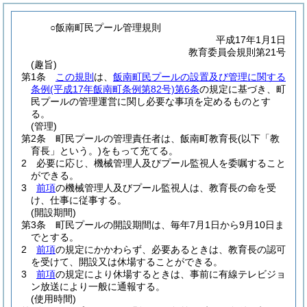
○飯南町民プール管理規則
平成17年1月1日
教育委員会規則第21号
(趣旨)
第1条
この規則
は、
飯南町民プールの設置及び管理に関する
条例
(平成17年飯南町条例第82号)
第6条
の規定に基づき、町
民プールの管理運営に関し必要な事項を定めるものとす
る。
(管理)
第2条
町民プールの管理責任者は、飯南町教育長
(以下「教
育長」という。)
をもって充てる。
2
必要に応じ、機械管理人及びプール監視人を委嘱すること
ができる。
3
前項
の機械管理人及びプール監視人は、教育長の命を受
け、仕事に従事する。
(開設期間)
第3条
町民プールの開設期間は、毎年7月1日から9月10日ま
でとする。
2
前項
の規定にかかわらず、必要あるときは、教育長の認可
を受けて、開設又は休場することができる。
3
前項
の規定により休場するときは、事前に有線テレビジョ
ン放送により一般に通報する。
(使用時間)