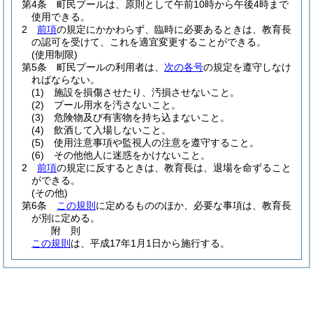
第4条
町民プールは、原則として午前10時から午後4時まで
使用できる。
2
前項
の規定にかかわらず、臨時に必要あるときは、教育長
の認可を受けて、これを適宜変更することができる。
(使用制限)
第5条
町民プールの利用者は、
次の各号
の規定を遵守しなけ
ればならない。
(1)
施設を損傷させたり、汚損させないこと。
(2)
プール用水を汚さないこと。
(3)
危険物及び有害物を持ち込まないこと。
(4)
飲酒して入場しないこと。
(5)
使用注意事項や監視人の注意を遵守すること。
(6)
その他他人に迷惑をかけないこと。
2
前項
の規定に反するときは、教育長は、退場を命ずること
ができる。
(その他)
第6条
この規則
に定めるもののほか、必要な事項は、教育長
が別に定める。
附
則
この規則
は、平成17年1月1日から施行する。