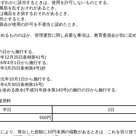
いずれかに該当するときは、使用を許可しないものとする。
風俗を乱すおそれがあるとき。
は備品をき損するおそれがあるとき。
的とするとき。
員会が使用の許可を不適当と認めたとき。
定めるもののほか、管理運営に関し必要な事項は、教育委員会が別に定
の日から施行する。
5年12月25日
条例第41号)
6年4月1日から施行する。
1年3月25日
条例第4号)
抄
元年10月1日から施行する。
1年4月30日
条例第15号)
を改める政令
(平成31年政令第143号)
の施行の日から施行する。
使用料
半日
1日
550円
定により、算出した総額に10円未満の端数があるときは、これを切り捨