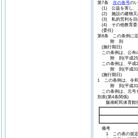
第7条
次の各号
の
(1)
公益を害し、
(2)
施設の建物又
(3)
私的営利を目
(4)
その他教育委
(委任)
第8条
この条例に
附
則
(施行期日)
この条例は、公布
附
則
(平成2
この条例は、平成2
附
則
(平成3
(施行期日)
1
この条例は、令和
附
則
(平成3
この条例は、元号
別表
(第4条関係)
飯南町民体育館
備考
1 この表の規