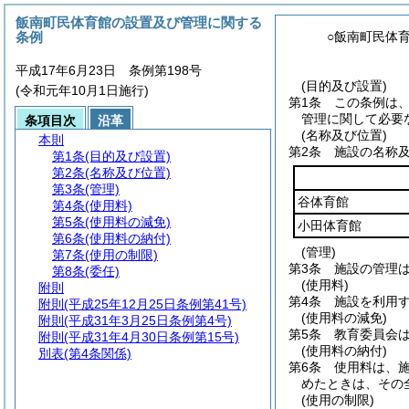
飯南町民体育館の設置及び管理に関する
条例
○飯南町民体
平成17年6月23日 条例第198号
(目的及び設置)
(令和元年10月1日施行)
第1条
この条例は
管理に関して必要
条項目次
沿革
(名称及び位置)
本則
第2条
施設の名称
第1条
(目的及び設置)
第2条
(名称及び位置)
第3条
(管理)
谷体育館
第4条
(使用料)
第5条
(使用料の減免)
小田体育館
第6条
(使用料の納付)
(管理)
第7条
(使用の制限)
第3条
施設の管理
第8条
(委任)
(使用料)
附則
第4条
施設を利用
附則
(平成25年12月25日条例第41号)
(使用料の減免)
附則
(平成31年3月25日条例第4号)
第5条
教育委員会
附則
(平成31年4月30日条例第15号)
(使用料の納付)
別表
(第4条関係)
第6条
使用料は、
めたときは、その
(使用の制限)