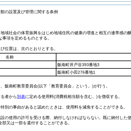
育館の設置及び管理に関する条例
、地域社会の体育振興をはじめ地域住民の健康の増進と相互の連帯感の
な事項を定めるものとする。
及び位置は、次のとおりとする。
名称
飯南町井戸谷393番地3
飯南町小田276番地1
は、飯南町教育委員会
(以下「教育委員会」という。)
が行う。
する者から
別表
に定める使用料
(消費税相当額を含む。)
を徴収する。
は特別の事由があると認めたときは、使用料を減免することができる。
施設の使用の許可を受ける際、納付しなければならない。
既に納付した
全部又は一部を還付することができる。