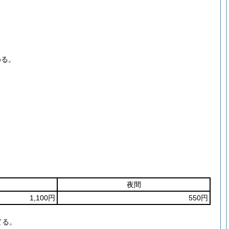
める。
夜間
1,100円
550円
てる。