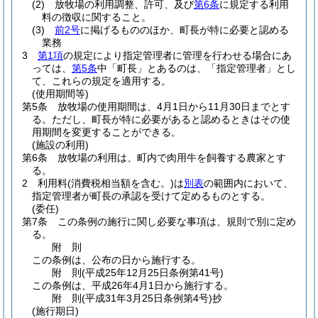
(2)
放牧場の利用調整、許可、及び
第6条
に規定する利用
料の徴収に関すること。
(3)
前2号
に掲げるもののほか、町長が特に必要と認める
業務
3
第1項
の規定により指定管理者に管理を行わせる場合にあ
っては、
第5条
中「町長」とあるのは、「指定管理者」とし
て、これらの規定を適用する。
(使用期間等)
第5条
放牧場の使用期間は、4月1日から11月30日までとす
る。
ただし、町長が特に必要があると認めるときはその使
用期間を変更することができる。
(施設の利用)
第6条
放牧場の利用は、町内で肉用牛を飼養する農家とす
る。
2
利用料
(消費税相当額を含む。)
は
別表
の範囲内において、
指定管理者が町長の承認を受けて定めるものとする。
(委任)
第7条
この条例の施行に関し必要な事項は、規則で別に定め
る。
附
則
この条例は、公布の日から施行する。
附
則
(平成25年12月25日
条例第41号)
この条例は、平成26年4月1日から施行する。
附
則
(平成31年3月25日
条例第4号)
抄
(施行期日)