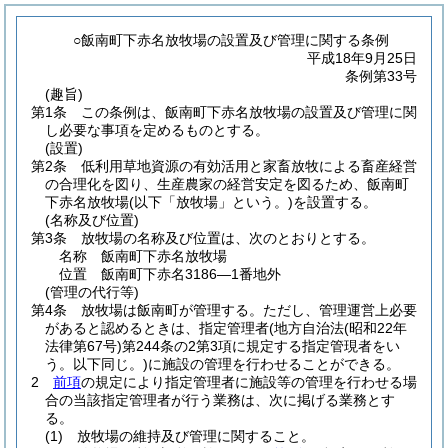
○飯南町下赤名放牧場の設置及び管理に関する条例
平成18年9月25日
条例第33号
(趣旨)
第1条
この条例は、飯南町下赤名放牧場の設置及び管理に関
し必要な事項を定めるものとする。
(設置)
第2条
低利用草地資源の有効活用と家畜放牧による畜産経営
の合理化を図り、生産農家の経営安定を図るため、飯南町
下赤名放牧場
(以下「放牧場」という。)
を設置する。
(名称及び位置)
第3条
放牧場の名称及び位置は、次のとおりとする。
名称 飯南町下赤名放牧場
位置 飯南町下赤名3186―1番地外
(管理の代行等)
第4条
放牧場は飯南町が管理する。
ただし、管理運営上必要
があると認めるときは、指定管理者
(地方自治法
(昭和22年
法律第67号)
第244条の2第3項に規定する指定管現者をい
う。以下同じ。)
に施設の管理を行わせることができる。
2
前項
の規定により指定管理者に施設等の管理を行わせる場
合の当該指定管理者が行う業務は、次に掲げる業務とす
る。
(1)
放牧場の維持及び管理に関すること。