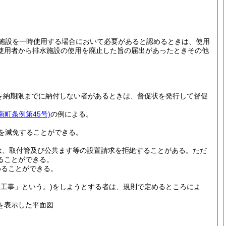
施設を一時使用する場合において必要があると認めるときは、使用
使用者から排水施設の使用を廃止した旨の届出があったときその他
を納期限までに納付しない者があるときは、督促状を発行して督促
南町条例第45号)
の例による。
を減免することができる。
は、取付管及び公共ます等の設置請求を拒絶することがある。
ただ
ることができる。
めることができる。
設工事」という。)
をしようとする者は、規則で定めるところによ
を表示した平面図