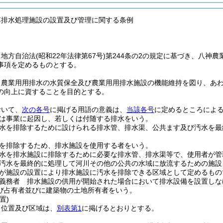
落排水処理施設の設置及び管理に関する条例
、地方自治法
(昭和22年法律第67号)
第244条の2の規定に基づき、八神農
事項を定めるものとする。
、農業用用排水の水質保全及び農業用用排水施設の機能維持を図り、あ
の向上に資することを目的とする。
おいて、
次の各号
に掲げる用語の意義は、
当該各号
に定めるところによ
は事業に起因し、若しくは付随する排水をいう。
水を排除するために設けられる排水管、排水渠、公共ます及び汚水を最
を排除するため、排水施設を使用する者をいう。
水を排水施設に排除するために必要な排水管、排水渠等で、使用者が管
汚水を最終的に処理して河川その他の公共の水域に放流するための施設
が施設の設置により排水施設に汚水を排除できる区域として定めるもの
義務者 排水施設の供用が開始された場合において排水設備を設置しな
び占有者並びに建築物の土地所有者をいう。
置)
、位置及び区域は、
別表第1
に掲げるとおりとする。