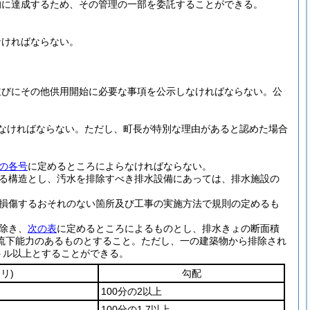
的に達成するため、その管理の一部を委託することができる。
なければならない。
並びにその他供用開始に必要な事項を公示しなければならない。
公
なければならない。
ただし、町長が特別な理由があると認めた場合
の各号
に定めるところによらなければならない。
る構造とし、汚水を排除すべき排水設備にあっては、排水施設の
損傷するおそれのない箇所及び工事の実施方法で規則の定めるも
除き、
次の表
に定めるところによるものとし、排水きょの断面積
流下能力のあるものとすること。
ただし、一の建築物から排除され
トル以上とすることができる。
リ)
勾配
100分の2以上
100分の1.7以上