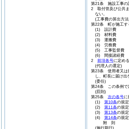
第21条
施設工事の
2
取付管及び公共
ない。
(工事費の算出方法
第22条
町が施工す
(1)
設計費
(2)
材料費
(3)
運搬費
(4)
労務費
(5)
工事監督費
(6)
間接諸経費
2
前項各号
に定め
(代理人の選定)
第23条
使用者又は
し、町長に届け出
(委任)
第24条
この条例で
(罰則)
第25条
次の各号
に
(1)
第10条
の規定
(2)
第11条
の規定
(3)
第13条
の規定
(4)
第14条
の規定
附
則
(施行期日)