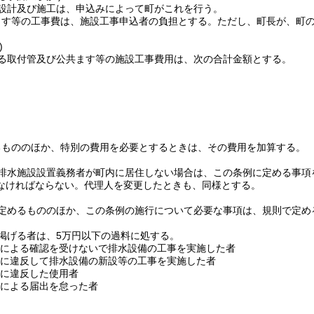
設計及び施工は、申込みによって町がこれを行う。
ます等の工事費は、施設工事申込者の負担とする。
ただし、町長が、町
)
る取付管及び公共ます等の施設工事費用は、次の合計金額とする。
るもののほか、特別の費用を必要とするときは、その費用を加算する。
排水施設設置義務者が町内に居住しない場合は、この条例に定める事項
なければならない。
代理人を変更したときも、同様とする。
定めるもののほか、この条例の施行について必要な事項は、規則で定め
掲げる者は、5万円以下の過料に処する。
による確認を受けないで排水設備の工事を実施した者
に違反して排水設備の新設等の工事を実施した者
に違反した使用者
による届出を怠った者