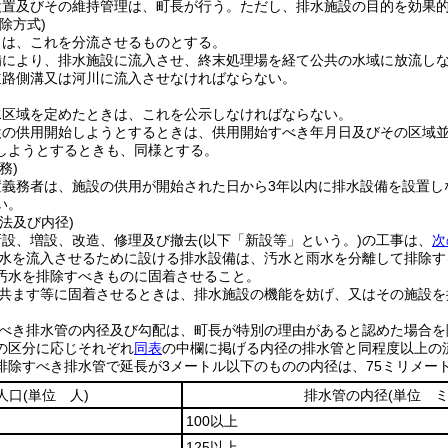
設置及びその維持管理は、町長が行う。
ただし、排水施設の目的を効果
除方式)
とは、これを分流させるものとする。
備により、排水施設に流入させ、終末処理場を経て公共の水域に放流し
道路側溝又は河川に流入させなければならない。
水区域を定めたときは、これを公示しなければならない。
設の供用開始しようとするときは、供用開始すべき年月日及びその区域
しようとするときも、同様とする。
務)
置義務者は、施設の供用が開始された日から3年以内に排水設備を設置し
い。
法及び内径)
新設、増設、改造、修理及び撤去
(以下「新設等」という。)
の工事は、
次
水を流入させるために設ける排水設備は、汚水と雨水を分離して排除す
汚水を排除すべきものに固着させること。
共ます等に固着させるときは、排水施設の機能を妨げ、又はその施設を
べき排水管の内径及び勾配は、町長が特別の理由があると認めた場合を
の区分に応じそれぞれ
同表
の中欄に掲げる内径の排水管と同程度以上の
排除すべき排水管で延長が3メートル以下のものの内径は、75ミリメー
人口
(単位 人)
排水管の内径
(単位 ミ
100以上
125以上