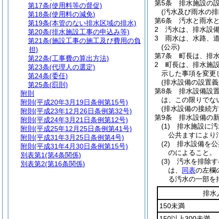
第5条
排水施設の
第17条
(使用料等の督促)
(汚水及び雨水の排
第18条
(使用料の減免)
第6条
汚水と雨水
第19条
(本管のない排水区域の排水)
2
汚水は、排水設
第20条
(排水施設工事の申込み等)
3
雨水は、水路、
第21条
(施設工事の施工及び費用の負
(公示)
担)
第7条
町長は、排
第22条
(工事費の算出方法)
2
町長は、排水施
第23条
(代理人の選定)
示した事項を変更
第24条
(委任)
(排水設備の設置義
第25条
(罰則)
第8条
排水設備設
附則
は、この限りでな
附則
(平成20年3月19日条例第15号)
(排水設備の接続方
附則
(平成23年12月26日条例第32号)
第9条
排水設備の
附則
(平成24年3月21日条例第12号)
(1)
排水施設に汚
附則
(平成25年12月25日条例第41号)
公共ますにより
附則
(平成31年3月25日条例第4号)
(2)
排水設備を公
附則
(平成31年4月30日条例第15号)
のによること。
別表第1
(第4条関係)
(3)
汚水を排除す
別表第2
(第16条関係)
は、
同表
の左欄
る汚水の一部を
排水
150未満
150以上300未満