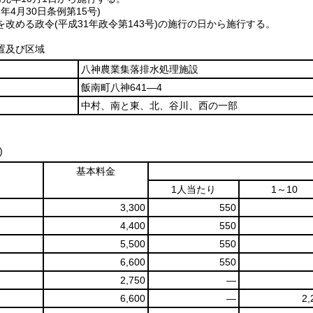
1年4月30日
条例第15号)
を改める政令
(平成31年政令第143号)
の施行の日から施行する。
置及び区域
八神農業集落排水処理施設
飯南町八神641―4
中村、南と東、北、谷川、西の一部
)
基本料金
1人当たり
1～10
3,300
550
4,400
550
5,500
550
6,600
550
2,750
―
6,600
―
2,