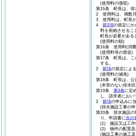
(使用料の徴収)
第15条
町長は、排
2
使用料は、偶数
3
使用料は、町長
4
前2項
の規定にか
料を前納させるこ
町長が必要がある
(使用料の額)
第16条
使用料
(消
(使用料等の督促)
第17条
町長は、こ
する。
2
前項
の規定によ
(使用料の減免)
第18条
町長は、公
(本管のない排水区
第19条
第3条
に定
し、請求者におい
2
前項
の申込みに
(排水施設工事の申
第20条
排水施設の
り、申請書に
次の
(1)
施設又は工作
(2)
物件の配置及
(施設工事の施工及