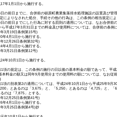
17年1月1日から施行する。
の日の前日までに、合併前の頓原町農業集落排水処理施設の設置及び管
定によりなされた処分、手続その他の行為は、この条例の相当規定によ
の日の前日までにした行為に対する罰則の適用については、なお合併前
日から平成17年3月31日までの料金及び使用料については、合併前の条
0年3月19日
条例第15号)
0年4月1日から施行する。
3年12月26日
条例第32号)
4年4月1日から施行する。
4年3月21日
条例第12号)
24年10月1日から施行する。
第1項の規定は、この条例の施行の日以後の基本料金の額であって、平成
基本料金の額又は同年9月使用分までの使用料の額については、なお従
)
第1項の別表第2の適用については、平成24年10月1日から平成25年9月
,200」とあるのは「3,675」と、「5,250」とあるのは「4,725」と、「6
あるのは「7,875」とする。
5年12月25日
条例第41号)
6年4月1日から施行する。
1年3月25日
条例第4号)
抄
元年10月1日から施行する。