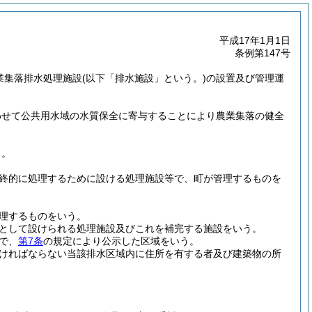
平成17年1月1日
条例第147号
業集落排水処理施設
(以下「排水施設」という。)
の設置及び管理運
わせて公共用水域の水質保全に寄与することにより農業集落の健全
る。
終的に処理するために設ける処理施設等で、町が管理するものを
理するものをいう。
として設けられる処理施設及びこれを補完する施設をいう。
で、
第7条
の規定により公示した区域をいう。
ければならない当該排水区域内に住所を有する者及び建築物の所