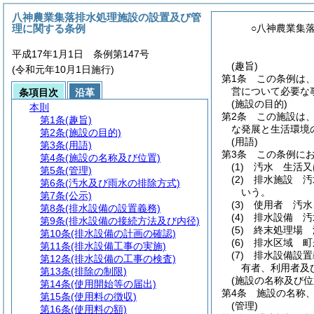
八神農業集落排水処理施設の設置及び管
理に関する条例
○八神農業集
平成17年1月1日 条例第147号
(趣旨)
(令和元年10月1日施行)
第1条
この条例は
営について必要な
条項目次
沿革
(施設の目的)
本則
第2条
この施設は
第1条
(趣旨)
な発展と生活環境
第2条
(施設の目的)
(用語)
第3条
(用語)
第3条
この条例に
第4条
(施設の名称及び位置)
(1)
汚水 生活又
第5条
(管理)
(2)
排水施設 汚
第6条
(汚水及び雨水の排除方式)
いう。
第7条
(公示)
(3)
使用者 汚水
第8条
(排水設備の設置義務)
(4)
排水設備 汚
第9条
(排水設備の接続方法及び内径)
(5)
終末処理場 
第10条
(排水設備の計画の確認)
(6)
排水区域 町
第11条
(排水設備工事の実施)
(7)
排水設備設置
第12条
(排水設備の工事の検査)
有者、利用者及
第13条
(排除の制限)
(施設の名称及び位
第14条
(使用開始等の届出)
第4条
施設の名称
第15条
(使用料の徴収)
(管理)
第16条
(使用料の額)