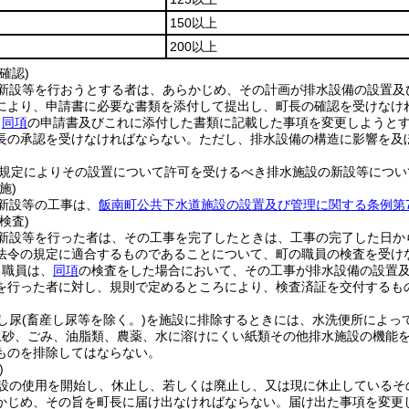
150以上
200以上
確認)
新設等を行おうとする者は、あらかじめ、その計画が排水設備の設置及
により、申請書に必要な書類を添付して提出し、町長の確認を受けなけ
、
同項
の申請書及びこれに添付した書類に記載した事項を変更しようと
長の承認を受けなければならない。
ただし、排水設備の構造に影響を及
の規定によりその設置について許可を受けるべき排水施設の新設等につい
施)
新設等の工事は、
飯南町公共下水道施設の設置及び管理に関する条例第
検査)
新設等を行った者は、その工事を完了したときは、工事の完了した日か
法令の規定に適合するものであることについて、町の職員の検査を受け
る職員は、
同項
の検査をした場合において、その工事が排水設備の設置
を行った者に対し、規則で定めるところにより、検査済証を交付するも
し尿
(畜産し尿等を除く。)
を施設に排除するときには、水洗便所によっ
土砂、ごみ、油脂類、農薬、水に溶けにくい紙類その他排水施設の機能
ものを排除してはならない。
)
設の使用を開始し、休止し、若しくは廃止し、又は現に休止しているそ
かじめ、その旨を町長に届け出なければならない。
届け出た事項を変更