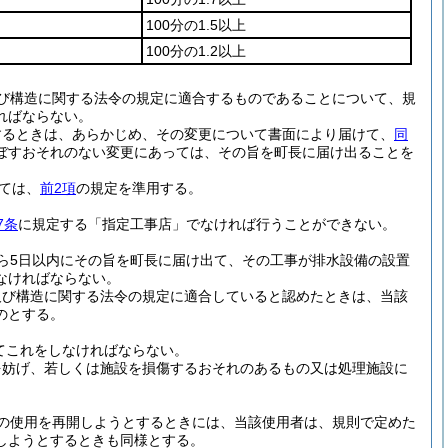
100分の1.5以上
100分の1.2以上
び構造に関する法令の規定に適合するものであることについて、規
ればならない。
するときは、あらかじめ、その変更について書面により届けて、
同
ぼすおそれのない変更にあっては、その旨を町長に届け出ることを
ては、
前2項
の規定を準用する。
7条
に規定する「指定工事店」でなければ行うことができない。
ら5日以内にその旨を町長に届け出て、その工事が排水設備の設置
なければならない。
及び構造に関する法令の規定に適合していると認めたときは、当該
のとする。
てこれをしなければならない。
を妨げ、若しくは施設を損傷するおそれのあるもの又は処理施設に
の使用を再開しようとするときには、当該使用者は、規則で定めた
しようとするときも同様とする。