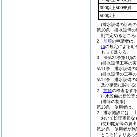
300以上500未満
500以上
(排水設備の計画の
第10条
排水設備の
則で定めるところ
2
前項
の申請者は
項
の規定による町
もって足りる。
3
法第24条第1項
(排水設備工事の実
第11条
排水設備の
(排水設備の工事の
第12条
排水設備の
及び構造に関する
2
前項
の検査をす
排水設備の新設等
(排除の制限)
第13条
使用者は、
2
排水施設には、
おいて処理困難な
(使用開始等の届出
第14条
使用者が施
ところによりあら