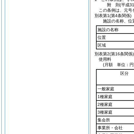
附
則
(平成3
この条例は、元号
別表第1
(第4条関係)
施設の名称、位
施設の名称
位置
区域
別表第2
(第16条関係)
使用料
(月額 単位：円
区分
一般家庭
1種家庭
2種家庭
3種家庭
集会所
事業所・会社