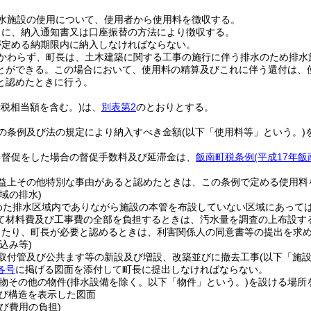
水施設の使用について、使用者から使用料を徴収する。
月に、納入通知書又は口座振替の方法により徴収する。
が定める納期限内に納入しなければならない。
かわらず、町長は、土木建築に関する工事の施行に伴う排水のため排水
とができる。
この場合において、使用料の精算及びこれに伴う還付は、
と認めたときに行う。
費税相当額を含む。)
は、
別表第2
のとおりとする。
の条例及び法の規定により納入すべき金額
(以下「使用料等」という。)
る督促をした場合の督促手数料及び延滞金は、
飯南町税条例
(平成17年飯
益上その他特別な事由があると認めたときは、この条例で定める使用料
域の排水)
めた排水区域内でありながら施設の本管を布設していない区域にあって
て材料費及び工事費の全部を負担するときは、汚水量を調査の上布設す
当たり、町長が必要と認めるときは、利害関係人の同意書等の提出を求
込み等)
取付管及び公共ます等の新設及び増設、改築並びに撤去工事
(以下「施
各号
に掲げる図面を添付して町長に提出しなければならない。
物その他の物件
(排水設備を除く。以下「物件」という。)
を設ける場所
び構造を表示した図面
び費用の負担)