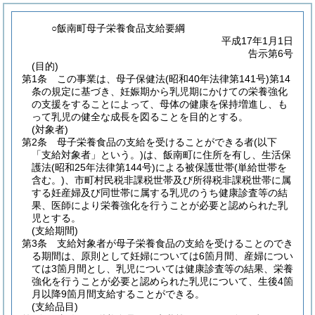
○飯南町母子栄養食品支給要綱
平成17年1月1日
告示第6号
(目的)
第1条
この事業は、母子保健法
(昭和40年法律第141号)
第14
条の規定に基づき、妊娠期から乳児期にかけての栄養強化
の支援をすることによって、母体の健康を保持増進し、も
って乳児の健全な成長を図ることを目的とする。
(対象者)
第2条
母子栄養食品の支給を受けることができる者
(以下
「支給対象者」という。)
は、飯南町に住所を有し、生活保
護法
(昭和25年法律第144号)
による被保護世帯
(単給世帯を
含む。)
、市町村民税非課税世帯及び所得税非課税世帯に属
する妊産婦及び同世帯に属する乳児のうち健康診査等の結
果、医師により栄養強化を行うことが必要と認められた乳
児とする。
(支給期間)
第3条
支給対象者が母子栄養食品の支給を受けることのでき
る期間は、原則として妊婦については6箇月間、産婦につい
ては3箇月間とし、乳児については健康診査等の結果、栄養
強化を行うことが必要と認められた乳児について、生後4箇
月以降9箇月間支給することができる。
(支給品目)