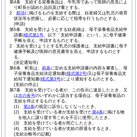
第4条
支給する栄養食品は、牛乳等であって医師の意見によ
り町長が認めた品目及び量とする。
2
前項
に掲げるものを支給する際は、妊産婦又は乳児の発育
状況等を把握し、必要に応じて指導を行うものとする。
(申請)
第5条
支給を受けようとする妊産婦は、母子栄養食品支給申
請書
(
様式第1号
。以下「支給申請書」という。)
に母子健康
手帳を添え、申請するものとする。
2
支給を受けようとする乳児の保護者は、支給申請書に母子
健康手帳及び医師の意見書等を添え、申請するものとす
る。
(決定通知等)
第6条
町長は、
前条
に定める支給申請書の内容を審査し、母
子栄養食品支給決定通知書
(
様式第2号
)
又は母子栄養食品支
給却下通知書
(
様式第3号
)
により通知するものとする。
(支給の停止)
第7条
支給を受けている者が、この告示に違反したとき、又
は
次の各号
のいずれかに該当する場合は、母子栄養食品の
支給を停止するものとする。
(1)
第2条
の規定に該当しなくなったとき。
(2)
支給を受けている者が支給を受けた
第4条
に掲げる物
を他人に譲り渡す等これを不正に使用したとき。
(3)
支給を受けている者が死亡したとき。
(4)
支給を受けている者が支給の辞退をするとき。
(支給台帳等の記載)