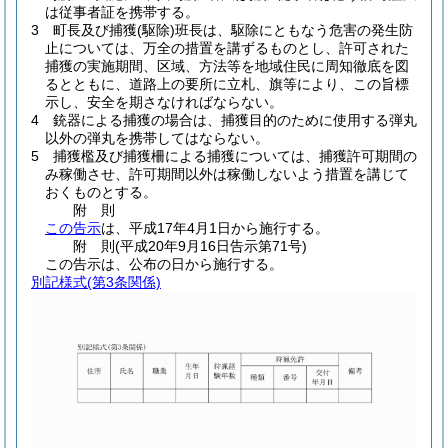
は従事者証を携帯する。
3
町長及び捕獲
(駆除)
班長は、駆除にともなう危害の発生防
止については、万全の措置を講ずるものとし、許可された
捕獲の実施期間、区域、方法等を地域住民に周知徹底を図
るとともに、道路上の要所に立札、旗等により、この旨標
示し、安全を期さなければならない。
4
銃器による捕獲の場合は、捕獲目的のために使用する弾丸
以外の弾丸を携帯してはならない。
5
捕獲檻及び捕獲柵による捕獲については、捕獲許可期間の
み稼働させ、許可期間以外は稼働しないよう措置を講じて
おくものとする。
附
則
この告示
は、平成17年4月1日から施行する。
附
則
(平成20年9月16日
告示第71号)
この告示は、公布の日から施行する。
別記様式
(第3条関係)