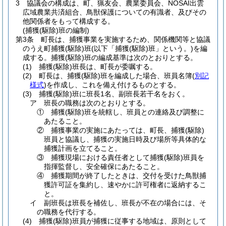
3
協議会の構成は、町、猟友会、農業委員会、NOSAI出雲
広域農業共済組合、鳥獣保護についての有識者、及びその
他関係者をもって構成する。
(捕獲(駆除)班の編制)
第3条
町長は、捕獲事業を実施するため、関係機関等と協議
のうえ町捕獲
(駆除)
班
(以下「捕獲
(駆除)
班」という。)
を編
成する。
捕獲
(駆除)
班の編成基準は次のとおりとする。
(1)
捕獲
(駆除)
班長は、町長が委嘱する。
(2)
町長は、捕獲
(駆除)
班を編成した場合、班員名簿
(
別記
様式
)
を作成し、これを備え付けるものとする。
(3)
捕獲
(駆除)
班に班長1名、副班長若干名をおく。
ア
班長の職務は次のとおりとする。
①
捕獲
(駆除)
班を統轄し、班員との連絡及び調整に
あたること。
②
捕獲事業の実施にあたっては、町長、捕獲
(駆除)
班員と協議し、捕獲の実施日時及び場所等具体的な
捕獲計画を立てること。
③
捕獲現場における責任者として捕獲
(駆除)
班員を
指揮監督し、安全確保にあたること。
④
捕獲期間が終了したときは、交付を受けた鳥獣捕
獲許可証を集約し、速やかに許可権者に返納するこ
と。
イ
副班長は班長を補佐し、班長が不在の場合には、そ
の職務を代行する。
(4)
捕獲
(駆除)
班員が捕獲に従事する地域は、原則として