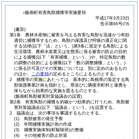
○飯南町有害鳥獣捕獲等実施要領
平成17年3月23日
告示第65号の5
(趣旨)
第1条
農林水産物に被害を与える有害な鳥獣を迅速かつ有効
適切に捕獲等するため、鳥獣の保護及び狩猟の適正化に関
する法律
(以下「法」という。)
第9条に規定する鳥獣による
生活環境、農林水産業又は生態系に係る被害の防止の目的
による捕獲
(以下「有害捕獲」という。)
や、特定鳥獣の数
の調整の目的による捕獲
(以下「数の調整捕獲」という。)
に係る許可及びその実施については、別に定めのあるもの
のほか、
この要領
の定めるところによるものとする。
2
捕獲等の実施にあたっては、基本的に島根県の策定する鳥
獣保護事業計画を指針とし、県並びに隣接市町村と連携を
保ちながら効果的な実施を図るものとする。
(飯南町鳥獣被害対策協議会の設置)
第2条
有害鳥獣の捕獲を的確かつ効果的に行うため、鳥獣被
害対策協議会
(以下「協議会」という。)
を設置する。
2
協議会は、次の事項を審議するものとする。
(1)
鳥獣被害の発生予察
(2)
年間捕獲実施計画の作成
(3)
捕獲実施体制
(町駆除班)
の整備
(4)
その他被害の防止対策