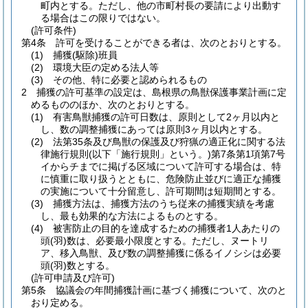
町内とする。
ただし、他の市町村長の要請により出動す
る場合はこの限りではない。
(許可条件)
第4条
許可を受けることができる者は、次のとおりとする。
(1)
捕獲
(駆除)
班員
(2)
環境大臣の定める法人等
(3)
その他、特に必要と認められるもの
2
捕獲の許可基準の設定は、島根県の鳥獣保護事業計画に定
めるもののほか、次のとおりとする。
(1)
有害鳥獣捕獲の許可日数は、原則として2ヶ月以内と
し、数の調整捕獲にあっては原則3ヶ月以内とする。
(2)
法第35条及び鳥獣の保護及び狩猟の適正化に関する法
律施行規則
(以下「施行規則」という。)
第7条第1項第7号
イからチまでに掲げる区域について許可する場合は、特
に慎重に取り扱うとともに、危険防止並びに適正な捕獲
の実施について十分留意し、許可期間は短期間とする。
(3)
捕獲方法は、捕獲方法のうち従来の捕獲実績を考慮
し、最も効果的な方法によるものとする。
(4)
被害防止の目的を達成するための捕獲者1人あたりの
頭
(羽)
数は、必要最小限度とする。
ただし、ヌートリ
ア、移入鳥獣、及び数の調整捕獲に係るイノシシは必要
頭
(羽)
数とする。
(許可申請及び許可)
第5条
協議会の年間捕獲計画に基づく捕獲について、次のと
おり定める。