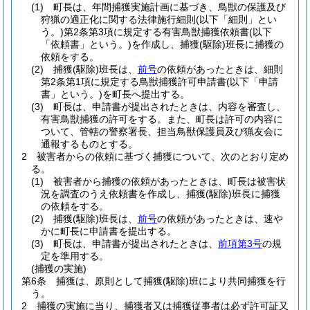
(1)
町長は、年間捕獲実施計画に基づき、鳥獣の保護及び
狩猟の適正化に関する法律施行細則
(以下「細則」とい
う。)
第2条第3項に規定する有害鳥獣捕獲依頼書
(以下
「依頼書」という。)
を作成し、捕獲
(駆除)
班長に捕獲の
依頼をする。
(2)
捕獲
(駆除)
班長は、
前号
の依頼があったときは、細則
第2条第1項に規定する鳥獣捕獲許可申請書
(以下「申請
書」という。)
を町長へ提出する。
(3)
町長は、申請書が提出されたときは、内容を審査し、
有害鳥獣捕獲の許可をする。
また、町長は許可の内容に
ついて、管轄の警察署長、担当鳥獣保護員及び猟友会に
通報するものとする。
2
被害者からの依頼に基づく捕獲について、次のとおり定め
る。
(1)
被害者から捕獲の依頼があったときは、町長は被害状
況を調査のうえ依頼書を作成し、捕獲
(駆除)
班長に捕獲
の依頼をする。
(2)
捕獲
(駆除)
班長は、
前号
の依頼があったときは、速や
かに町長に申請書を提出する。
(3)
町長は、申請書が提出されたときは、
前項第3号
の規
定を準用する。
(捕獲の実施)
第6条
捕獲は、原則として捕獲
(駆除)
班により共同捕獲を行
う。
2
捕獲の実施に当り、捕獲者又は捕獲従事者は必ず許可証又