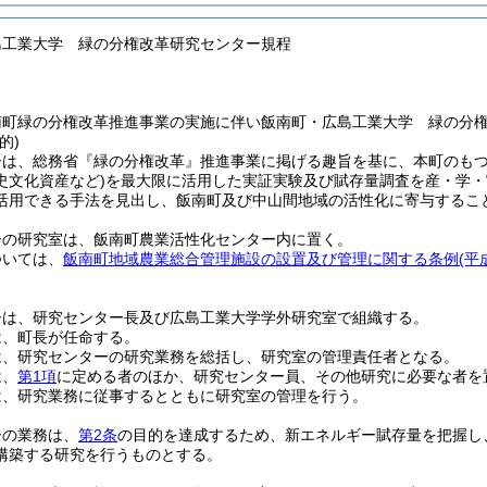
島工業大学 緑の分権改革研究センター規程
南町緑の分権改革推進事業の実施に伴い飯南町・広島工業大学 緑の分
的)
ーは、総務省『緑の分権改革』推進事業に掲げる趣旨を基に、本町のも
史文化資産など)
を最大限に活用した実証実験及び賦存量調査を産・学・
活用できる手法を見出し、飯南町及び中山間地域の活性化に寄与するこ
ーの研究室は、飯南町農業活性化センター内に置く。
ついては、
飯南町地域農業総合管理施設の設置及び管理に関する条例
(平
ーは、研究センター長及び広島工業大学学外研究室で組織する。
は、町長が任命する。
は、研究センターの研究業務を総括し、研究室の管理責任者となる。
は、
第1項
に定める者のほか、研究センター員、その他研究に必要な者を
は、研究業務に従事するとともに研究室の管理を行う。
ーの業務は、
第2条
の目的を達成するため、新エネルギー賦存量を把握し
構築する研究を行うものとする。