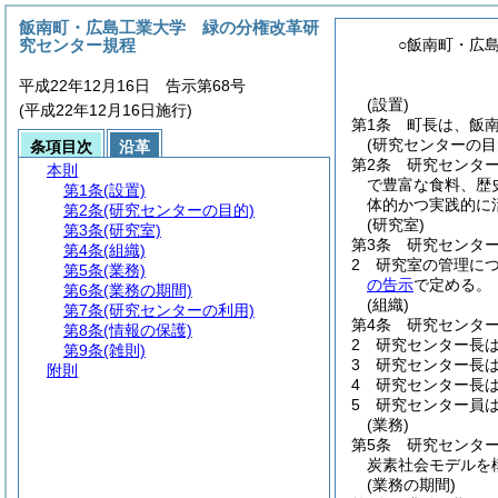
飯南町・広島工業大学 緑の分権改革研
究センター規程
○飯南町・広
平成22年12月16日 告示第68号
(設置)
(平成22年12月16日施行)
第1条
町長は、飯
(研究センターの目
条項目次
沿革
第2条
研究センタ
本則
で豊富な食料、歴
第1条
(設置)
体的かつ実践的に
第2条
(研究センターの目的)
(研究室)
第3条
(研究室)
第3条
研究センタ
第4条
(組織)
2
研究室の管理に
第5条
(業務)
の告示
で定める。
第6条
(業務の期間)
(組織)
第7条
(研究センターの利用)
第4条
研究センタ
第8条
(情報の保護)
2
研究センター長
第9条
(雑則)
3
研究センター長
附則
4
研究センター長
5
研究センター員
(業務)
第5条
研究センタ
炭素社会モデルを
(業務の期間)