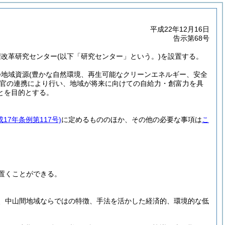
平成22年12月16日
告示第68号
権改革研究センター
(以下「研究センター」という。)
を設置する。
つ地域資源
(豊かな自然環境、再生可能なクリーンエネルギー、安全
官の連携により行い、地域が将来に向けての自給力・創富力を具
とを目的とする。
成17年条例第117号)
に定めるもののほか、その他の必要な事項は
こ
置くことができる。
、中山間地域ならではの特徴、手法を活かした経済的、環境的な低