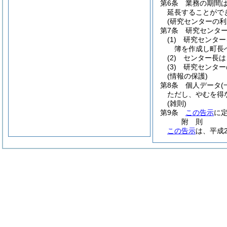
第6条
業務の期間
延長することがで
(研究センターの利
第7条
研究センタ
(1)
研究センター
簿を作成し町長
(2)
センター長は
(3)
研究センター
(情報の保護)
第8条
個人データ
ただし、やむを得
(雑則)
第9条
この告示
に
附
則
この告示
は、平成2