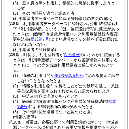
(5)
空き農地等を利用し、積極的に農業に従事しようとす
る者
(6)
その他町長が適当と認めた者
(利用希望者データベースに係る登録事項の変更の届出)
第8条
利用希望者データベースに登録された利用希望者
(以
下「利用登録者」という。)
は、当該登録事項に変更があっ
たときは、飯南町地域資源情報バンク利用希望登録内容変
更申込書
(
様式第7号
)
により遅滞なくその旨を町長に届け出
なければならない。
(利用希望者の登録抹消)
第9条
町長は、利用登録者が
次の各号
のいずれかに該当する
ときは、利用希望者データベースから当該情報を抹消する
とともに、その旨を当該利用登録者に通知するものとす
る。
(1)
情報の利用目的が
第7条第2項各号
に定める規定に該当
しないこととなったとき。
(2)
情報を利用し物件を得ることが公の秩序を乱し、又は
善良な風俗を害するおそれがあると認められたとき。
(3)
申込み内容に虚偽があったとき。
(4)
飯南町地域資源情報バンク利用希望登録抹消届
(
様式
第8号
)
による登録抹消の届出があったとき。
(5)
その他町長が適当でないと認めたとき。
(情報の提供)
第10条
町長は、必要に応じて利用登録者に対して、地域資
源データベースに登録された有用な情報を提供するものと