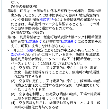
ない。
(物件の登録抹消)
第6条
町長は、当該物件に係る所有権その他権利に異動の届
出があったとき、又は物件提供者から飯南町地域資源情報
バンク登録抹消届
(
様式第4号
)
による登録抹消の届出があっ
たときは、当該物件のデータを抹消するとともに、その旨
を当該物件提供者に通知するものとする。
(利用希望者の登録等)
第7条
利用希望者は、飯南町地域資源情報バンク利用希望登
録申込書
(
様式第5号
)
及び誓約書
(
様式第6号
)
に必要書類を添
えて、町長に提出しなければならない。
2
町長は、
前項
の規定により登録の申込みがあったときは、
次の各号
のいずれかに該当している者を、飯南町地域資源
情報利用希望者登録データベース
(以下「利用希望者データ
ベース」という。)
に登録しなければならない。
(1)
空き家に定住し、又は定期的に滞在し、経済、教育、
文化、芸術活動等を行うことにより、飯南町の地域活性
化に寄与できる者
(2)
空き家に定住し、又は定期的に滞在し、飯南町の自然
環境及び生活文化に対する理解を深め、地域住民として
生活しようとする者
(3)
空き地を利用し、住宅及び店舗の建築、工場の建設等
土地を有効的に活用しようとする者
(4)
空き店舗を利用し、経済活動等を行うことにより、飯
南町の活性化に寄与できる者