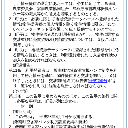
し、情報提供の選定にあたっては、必要に応じて、飯南町
農業委員会、雲南農業協同組合、島根県東部農林振興セン
ター等の職員等から意見を聴取するものとする。
2
町長は、必要に応じて地域資源データベースへ登録された
情報
(物件提供者の個人情報を除く物件情報に限る。)
につ
いてインターネット等を通して広く提供するものとする。
3
町長は、物件提供者及び利用登録者が行う、物件に関する
交渉並びに売買契約及び貸借契約については、直接これに
関与しない。
4
町長は、地域資源データベースに登録された建物物件に係
る情報を提供するときは、利用登録者に対し入居者保険の
加入を勧めなければならない。
(経過報告)
第11条
利用登録者は、飯南町地域資源情報バンク制度を利
用して得た情報を基に、物件提供者と交渉を開始し、又は
終了したときには、交渉開始
(終了)
報告書
(
様式第9号
)
によ
り、速やかに町長に経過を報告しなければならない。
(その他)
第12条
この告示に定めるもののほか、この告示の施行に関
し必要な事項は、町長が別に定める。
附
則
(施行期日)
1
この告示は、平成23年4月1日から施行する。
(飯南町空き家バンク制度設置要綱の廃止)
2
飯南町空き家バンク制度設置要綱
(平成18年告示第98号)