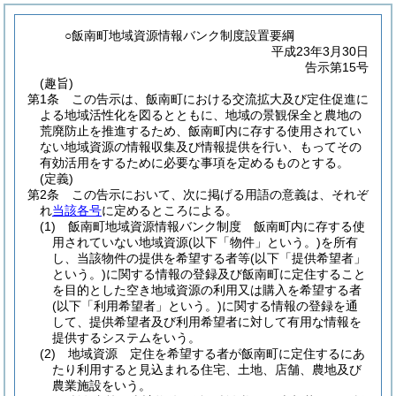
○飯南町地域資源情報バンク制度設置要綱
平成23年3月30日
告示第15号
(趣旨)
第1条
この告示は、飯南町における交流拡大及び定住促進に
よる地域活性化を図るとともに、地域の景観保全と農地の
荒廃防止を推進するため、飯南町内に存する使用されてい
ない地域資源の情報収集及び情報提供を行い、もってその
有効活用をするために必要な事項を定めるものとする。
(定義)
第2条
この告示において、次に掲げる用語の意義は、それぞ
れ
当該各号
に定めるところによる。
(1)
飯南町地域資源情報バンク制度 飯南町内に存する使
用されていない地域資源
(以下「物件」という。)
を所有
し、当該物件の提供を希望する者等
(以下「提供希望者」
という。)
に関する情報の登録及び飯南町に定住すること
を目的とした空き地域資源の利用又は購入を希望する者
(以下「利用希望者」という。)
に関する情報の登録を通
して、提供希望者及び利用希望者に対して有用な情報を
提供するシステムをいう。
(2)
地域資源 定住を希望する者が飯南町に定住するにあ
たり利用すると見込まれる住宅、土地、店舗、農地及び
農業施設をいう。