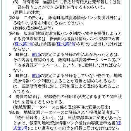
(3)
所有者等 当該物件に係る所有権又は売却若しくは賃
貸を行うことができる権利を有するものをいう。
(運用上の注意)
第3条
この告示は、飯南町地域資源情報バンク制度以外によ
る物件の取引を制限するものではない。
(物件の登録申込み等)
第4条
飯南町地域資源情報バンク制度へ物件を提供しようと
する提供希望者は、飯南町地域資源情報バンク登録申込書
(
様式第1号
)
及び承諾書
(
様式第2号
)
を町長に提出しなければ
ならない。
2
町長は、
前項
の規定による登録の申込みがあったときは、
その内容を確認のうえ、飯南町地域資源データベース
(以下
「地域資源データベース」という。)
に登録しなければなら
ない。
3
町長は、
前項
の規定による登録をしていない物件で、地域
資源情報バンク制度によることが適当と認められるもの
は、当該所有者等に対して同制度による登録を勧めること
ができる。
4
提供希望者は、登録物件の利用者が決定するまでの間当該
物件を管理するものとする。
(地域資源データベースに係る登録事項の変更の届出)
第5条
地域資源データベースに登録された提供希望者
(以下
「物件登録者」という。)
は、当該登録事項に変更があった
ときは、飯南町地域資源情報バンク登録内容変更申込書
(
様
式第3号
)
により遅滞なくその旨を町長に届けなければなら