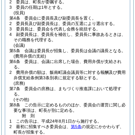
2
委員は、町長が委嘱する。
3
委員の任期は1年とする。
(役員)
第4条
委員会に委員長及び副委員長を置く。
2
委員長及び副委員長は、委員の互選により選出する。
3
委員長は、委員会を代表し会務を統括する。
4
副委員長は、委員長を補佐し、委員長に事故あるときは、
その職務を代理する。
(会議)
第5条
会議は委員長が招集し、委員長は会議の議長となる。
(費用弁償の支給)
第6条
委員は、会議に出席した場合、費用弁償が支給され
る。
2
費用弁償の額は、飯南町議会議員等に対する報酬及び費用
弁償支給条例第3条別表に規定する額とする。
(庶務)
第7条
委員会の庶務は、まちづくり推進課において処理す
る。
(その他)
第8条
この告示に定めるもののほか、委員会の運営に関し必
要な事項は、町長が別に定める。
附
則
1
この告示は、平成24年8月1日から施行する。
2
最初に招集すべき委員会は、
第5条
の規定にかかわらず、
町長が招集する。