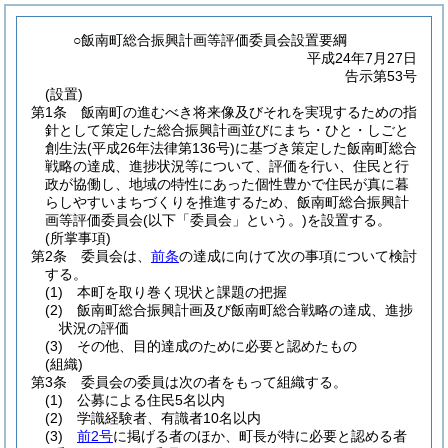
○飯南町総合振興計画等評価委員会設置要綱
平成24年7月27日
告示第53号
(設置)
第1条
飯南町の進むべき将来像及びそれを実現するための指
針として策定した総合振興計画並びにまち・ひと・しごと
創生法
(平成26年法律第136号)
に基づき策定した飯南町総合
戦略の達成、進捗状況等について、評価を行い、住民と行
政が協働し、地域の特性にあった個性豊かで住民が真に暮
らしやすいまちづくりを推進するため、飯南町総合振興計
画等評価委員会
(以下「委員会」という。)
を設置する。
(所掌事項)
第2条
委員会は、
前条
の達成に向けて次の事項について検討
する。
(1)
本町を取り巻く現状と課題の把握
(2)
飯南町総合振興計画及び飯南町総合戦略の達成、進捗
状況の評価
(3)
その他、目的達成のために必要と認めたもの
(組織)
第3条
委員会の委員は次の者をもって組織する。
(1)
公募による住民5名以内
(2)
学識経験者、有識者10名以内
(3)
前2号
に掲げる者のほか、町長が特に必要と認める者