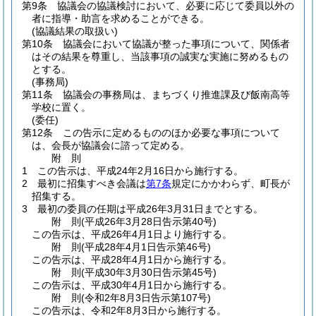
第9条
協議会の協議検討において、必要に応じて委員以外の
者に指導・助言を求めることができる。
(協議結果の取扱い)
第10条
協議会において協議が整った事項について、関係者
はその結果を尊重し、当該事項の誠実な実施に努めるもの
とする。
(事務局)
第11条
協議会の事務局は、まちづくり推進課及び飯南高等
学校に置く。
(委任)
第12条
この告示に定めるもののほか必要な事項について
は、会長が協議会に諮って定める。
附
則
1
この告示は、平成24年2月16日から施行する。
2
最初に招集すべき会議は
第7条
規定にかかわらず、町長が
招集する。
3
最初の委員の任期は平成26年3月31日までとする。
附
則
(平成26年3月28日
告示第40号)
この告示は、平成26年4月1日より施行する。
附
則
(平成28年4月1日
告示第46号)
この告示は、平成28年4月1日から施行する。
附
則
(平成30年3月30日
告示第45号)
この告示は、平成30年4月1日から施行する。
附
則
(令和2年8月3日
告示第107号)
この告示は、令和2年8月3日から施行する。