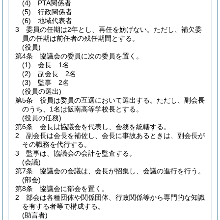
(4)
PTA関係者
(5)
行政関係者
(6)
地域代表者
3
委員の任期は2年とし、再任を妨げない。
ただし、補欠委
員の任期は前任者の残任期間とする。
(役員)
第4条
協議会の委員に次の委員を置く。
(1)
会長 1名
(2)
副会長 2名
(3)
監事 2名
(役員の選出)
第5条
役員は委員の互選において選出する。
ただし、副会長
のうち、1名は飯南高等学校長とする。
(役員の任務)
第6条
会長は協議会を代表し、会務を統轄する。
2
副会長は会長を補佐し、会長に事故あるときは、副会長が
その職務を代行する。
3
監事は、協議会の会計を監査する。
(会議)
第7条
協議会の会議は、会長が招集し、会議の進行を行う。
(部会)
第8条
協議会に部会を置く。
2
部会は各種団体や関係団体、行政関係等から専門的な知識
を有する者等で構成する。
(助言者)