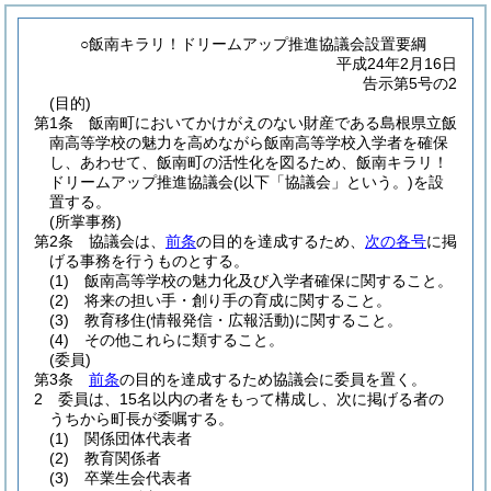
○飯南キラリ！ドリームアップ推進協議会設置要綱
平成24年2月16日
告示第5号の2
(目的)
第1条
飯南町においてかけがえのない財産である島根県立飯
南高等学校の魅力を高めながら飯南高等学校入学者を確保
し、あわせて、飯南町の活性化を図るため、飯南キラリ！
ドリームアップ推進協議会
(以下「協議会」という。)
を設
置する。
(所掌事務)
第2条
協議会は、
前条
の目的を達成するため、
次の各号
に掲
げる事務を行うものとする。
(1)
飯南高等学校の魅力化及び入学者確保に関すること。
(2)
将来の担い手・創り手の育成に関すること。
(3)
教育移住
(情報発信・広報活動)
に関すること。
(4)
その他これらに類すること。
(委員)
第3条
前条
の目的を達成するため協議会に委員を置く。
2
委員は、15名以内の者をもって構成し、次に掲げる者の
うちから町長が委嘱する。
(1)
関係団体代表者
(2)
教育関係者
(3)
卒業生会代表者