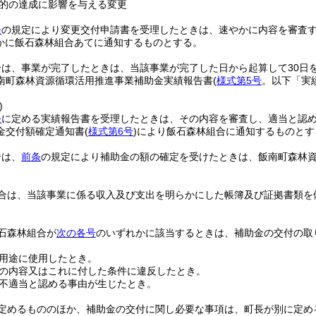
的の達成に影響を与える変更
条
の規定により変更交付申請書を受理したときは、速やかに内容を審査
かに飯石森林組合あてに通知するものとする。
は、事業が完了したときは、当該事業が完了した日から起算して30日を
南町森林資源循環活用推進事業補助金実績報告書
(
様式第5号
。以下「実
)
条
に定める実績報告書を受理したときは、その内容を審査し、適当と認
金交付額確定通知書
(
様式第6号
)
により飯石森林組合に通知するものとす
合は、
前条
の規定により補助金の額の確定を受けたときは、飯南町森林
合は、当該事業に係る収入及び支出を明らかにした帳簿及び証拠書類を
。
石森林組合が
次の各号
のいずれかに該当するときは、補助金の交付の取
用途に使用したとき。
の内容又はこれに付した条件に違反したとき。
不適当と認める事由が生じたとき。
定めるもののほか、補助金の交付に関し必要な事項は、町長が別に定め