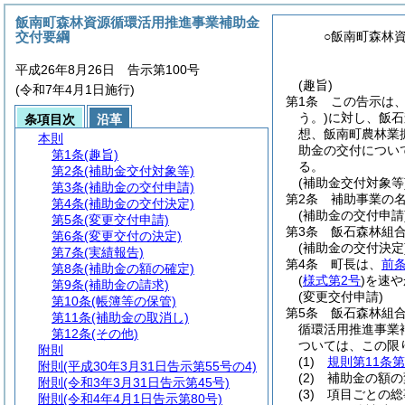
飯南町森林資源循環活用推進事業補助金
交付要綱
○飯南町森林
平成26年8月26日 告示第100号
(趣旨)
(令和7年4月1日施行)
第1条
この告示は、
う。)
に対し、飯石
条項目次
沿革
想、飯南町農林業
本則
助金の交付につい
第1条
(趣旨)
る。
第2条
(補助金交付対象等)
(補助金交付対象等
第3条
(補助金の交付申請)
第2条
補助事業の
第4条
(補助金の交付決定)
(補助金の交付申請
第5条
(変更交付申請)
第3条
飯石森林組
第6条
(変更交付の決定)
(補助金の交付決定
第7条
(実績報告)
第4条
町長は、
前
第8条
(補助金の額の確定)
(
様式第2号
)
を速や
第9条
(補助金の請求)
(変更交付申請)
第10条
(帳簿等の保管)
第5条
飯石森林組
第11条
(補助金の取消し)
循環活用推進事業
第12条
(その他)
ついては、この限
附則
(1)
規則第11条
附則
(平成30年3月31日告示第55号の4)
(2)
補助金の額の
附則
(令和3年3月31日告示第45号)
(3)
項目ごとの総
附則
(令和4年4月1日告示第80号)