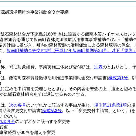
資源循環活用推進事業補助金交付要綱
飯石森林組合が下来島2180番地1に設置する飯南木質バイオマスセン
森林組合を通じて飯南町森林資源循環活用推進事業補助金
(以下「補助
振興計画に基づき、町内の森林資源の活用促進による森林環境の保全、
て、
飯南町補助金等交付規則
(平成17年飯南町規則第33号。以下「規則
)
名称、補助対象経費、事業実施主体及び交付額は、
別表
のとおりとし、
)
合は、飯南町森林資源循環活用推進事業補助金交付申請書
(
様式第1号
。以
)
条
に定める申請書を受理したときは、その内容を審査の上、適正と認め
かに飯石森林組合あてに通知するものとする。
合は、
次の各号
のいずれかに該当する事由が生じ、
規則第11条第1項
の規
補助金変更交付申請書
(
様式第3号
。以下「変更交付申請書」という。)
を
りでない。
第1項各号
のいずれかに該当する変更等
変更
事業経費が30％を超える変更