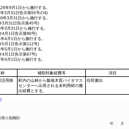
26年9月1日から施行する。
0年3月31日
告示第55号の4)
0年3月31日から施行する。
年3月31日
告示第45号)
年3月31日から施行する。
年4月1日
告示第80号)
4年4月1日から施行する。
年5月1日
告示第112号)
4年5月1日から施行する。
年4月1日
告示第67号)
7年4月1日から施行する。
名称
補助対象経費等
項目
環活用推
町内の山林から飯南木質バイオマス
住民搬出
センターへ出荷される未利用材の搬
出経費とする。
)