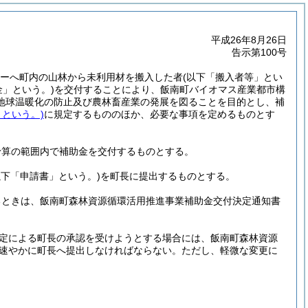
平成26年8月26日
告示第100号
ターへ町内の山林から未利用材を搬入した者
(以下「搬入者等」とい
金」という。)
を交付することにより、飯南町バイオマス産業都市構
地球温暖化の防止及び農林畜産業の発展を図ることを目的とし、補
」という。)
に規定するもののほか、必要な事項を定めるものとす
予算の範囲内で補助金を交付するものとする。
下「申請書」という。)
を町長に提出するものとする。
るときは、飯南町森林資源循環活用推進事業補助金交付決定通知書
定による町長の承認を受けようとする場合には、飯南町森林資源
速やかに町長へ提出しなければならない。
ただし、軽微な変更に