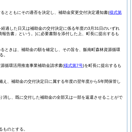
するとともにその適否を決定し、補助金変更交付決定通知書
(
様式第
経過した日又は補助金の交付決定に係る年度の3月31日のいずれ
績報告書」という。)
に必要書類を添付した上、町長に提出するも
めるときは、補助金の額を確定し、その旨を、飯南町森林資源循環
る。
資源循環活用推進事業補助金請求書
(
様式第7号
)
を町長に提出するも
備え、補助金の交付決定日に属する年度の翌年度から5年間保管し
り消し、既に交付した補助金の全部又は一部を返還させることがで
るものとする。