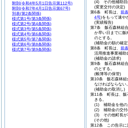
(4)
その他補助目
附則
(令和4年5月1日告示第112号)
(変更交付の決定)
附則
(令和7年4月1日告示第67号)
第6条
町長は、
前
別表
(第2条関係)
4号
)
をもって速や
様式第1号
(第3条関係)
(実績報告)
様式第2号
(第4条関係)
第7条
飯石森林組合
様式第3号
(第5条関係)
か早い日までに飯
様式第4号
(第6条関係)
のとする。
様式第5号
(第7条関係)
(補助金の額の確定
様式第6号
(第8条関係)
第8条
町長は、
前
様式第7号
(第9条関係)
活用推進事業補助
(補助金の請求)
第9条
飯石森林組
のとする。
(帳簿等の保管)
第10条
飯石森林組
なければならない
(補助金の取消し)
第11条
町長は、飯
きる。
(1)
補助金を他の
(2)
補助金の交付
(3)
その他町長が
(その他)
第12条
この告示に