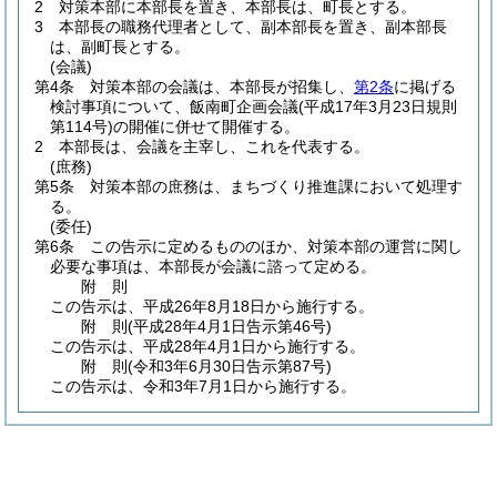
2
対策本部に本部長を置き、本部長は、町長とする。
3
本部長の職務代理者として、副本部長を置き、副本部長
は、副町長とする。
(会議)
第4条
対策本部の会議は、本部長が招集し、
第2条
に掲げる
検討事項について、飯南町企画会議
(平成17年3月23日規則
第114号)
の開催に併せて開催する。
2
本部長は、会議を主宰し、これを代表する。
(庶務)
第5条
対策本部の庶務は、まちづくり推進課において処理す
る。
(委任)
第6条
この告示に定めるもののほか、対策本部の運営に関し
必要な事項は、本部長が会議に諮って定める。
附
則
この告示は、平成26年8月18日から施行する。
附
則
(平成28年4月1日
告示第46号)
この告示は、平成28年4月1日から施行する。
附
則
(令和3年6月30日
告示第87号)
この告示は、令和3年7月1日から施行する。