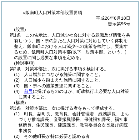
○飯南町人口対策本部設置要綱
平成26年8月18日
告示第96号
(設置)
第1条
この告示は、人口減少社会に対する意識及び情報を共
有しつつ、国・県の新たな人口対策に対応していく体制を
整え、飯南町における人口減少への施策を検討し、実施す
るため、飯南町人口対策本部
(以下「対策本部」という。)
の設置に関し必要な事項を定める。
(検討事項)
第2条
対策本部は、次に掲げる事項を検討する。
(1)
人口増加につながる施策に関すること。
(2)
人口減少を踏まえた施策に関すること。
(3)
国・県への施策要望に関すること。
(4)
前号
に掲げるもののほか、町政執行上必要な人口対策
に関すること。
(構成)
第3条
対策本部は、次に掲げる者をもって構成する。
(1)
町長、副町長、教育長、会計管理者、総務課長、まち
づくり推進課長、産業振興課長、保健福祉課長、福祉事
務所長、住民課長、建設課長、教育委員会次長及び病院
事務長
(2)
その他町長が特に必要と認める者