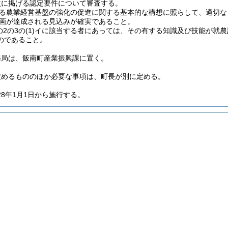
次に掲げる認定要件について審査する。
る農業経営基盤の強化の促進に関する基本的な構想に照らして、適切な
画が達成される見込みが確実であること。
の2の3の
(1)
イに該当する者にあっては、その有する知識及び技能が就農
のであること。
務局は、飯南町産業振興課に置く。
定めるもののほか必要な事項は、町長が別に定める。
28年1月1日から施行する。