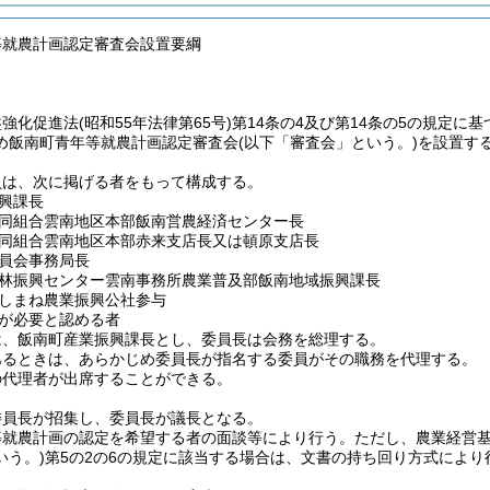
等就農計画認定審査会設置要綱
盤強化促進法
(昭和55年法律第65号)
第14条の4及び第14条の5の規定
め飯南町青年等就農計画認定審査会
(以下「審査会」という。)
を設置す
員は、次に掲げる者をもって構成する。
興課長
同組合雲南地区本部飯南営農経済センター長
同組合雲南地区本部赤来支店長又は頓原支店長
員会事務局長
林振興センター雲南事務所農業普及部飯南地域振興課長
しまね農業振興公社参与
が必要と認める者
は、飯南町産業振興課長とし、委員長は会務を総理する。
あるときは、あらかじめ委員長が指名する委員がその職務を代理する。
の代理者が出席することができる。
委員長が招集し、委員長が議長となる。
等就農計画の認定を希望する者の面談等により行う。
ただし、農業経営
いう。)
第5の2の6の規定に該当する場合は、文書の持ち回り方式により