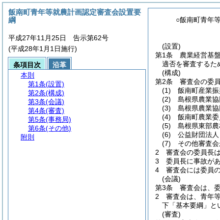
飯南町青年等就農計画認定審査会設置要
綱
○飯南町青年
平成27年11月25日 告示第62号
(設置)
(平成28年1月1日施行)
第1条
農業経営基
適否を審査するた
条項目次
沿革
(構成)
本則
第2条
審査会の委
第1条
(設置)
(1)
飯南町産業振
第2条
(構成)
(2)
島根県農業協
第3条
(会議)
(3)
島根県農業協
第4条
(審査)
(4)
飯南町農業委
第5条
(事務局)
(5)
島根県東部農
第6条
(その他)
(6)
公益財団法人
附則
(7)
その他審査会
2
審査会の委員長
3
委員長に事故が
4
審査会には委員
(会議)
第3条
審査会は、
2
審査会は、青年
下「基本要綱」と
(審査)