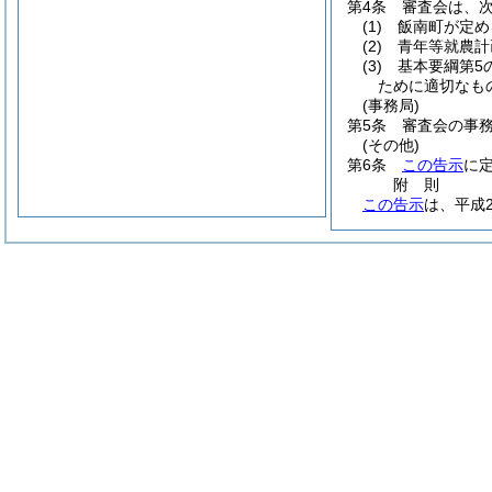
第4条
審査会は、
(1)
飯南町が定め
(2)
青年等就農計
(3)
基本要綱第5
ために適切なも
(事務局)
第5条
審査会の事
(その他)
第6条
この告示
に
附
則
この告示
は、平成