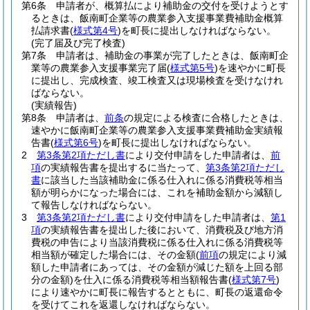
第6条
申請者が、概算払により補助金の交付を受けようとす
るときは、飯南町企業等の農業参入支援事業費補助金概算
払請求書
(
様式第4号
)
を町長に提出しなければならない。
(完了届及び完了検査)
第7条
申請者は、補助金の事業が完了したときは、飯南町企
業等の農業参入支援事業完了届
(
様式第5号
)
を速やかに町長
に提出し、完成検査、竣工検査又は現場検査を受けなけれ
ばならない。
(実績報告)
第8条
申請者は、
前条
の規定による検査に合格したときは、
速やかに飯南町企業等の農業参入支援事業費補助金実績報
告書
(
様式第6号
)
を町長に提出しなければならない。
2
第3条第2項ただし書
により交付申請をした申請者は、
前
項
の実績報告書を提出するに当たって、
第3条第2項ただし
書
に該当した当該補助金に係る仕入れに係る消費税等相当
額が明らかになった場合には、これを補助金額から減額し
て報告しなければならない。
3
第3条第2項ただし書
により交付申請をした申請者は、
第1
項
の実績報告書を提出した後において、消費税及び地方消
費税の申告により当該消費税に係る仕入れに係る消費税等
相当額が確定した場合には、その金額
(
前項
の規定により減
額した申請者にあっては、その金額が減じた額を上回る部
分の金額)
を仕入に係る消費税等相当額報告書
(
様式第7号
)
により速やかに町長に報告するとともに、町長の返還命令
を受けてこれを返還しなければならない。