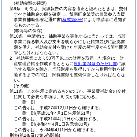
(補助金額の確定)
第9条
町長は、実績報告の内容を適正と認めたときは、交付
すべき補助金の額を確定し、飯南町企業等の農業参入支援
事業費補助金確定通知書
(
様式第8号
)
により申請者に通知す
るものとする。
(帳簿等の保存)
第10条
申請者は、補助事業を実施するに当たっては、当該
事業に係る収入及び支出を明らかにした帳簿並びに証拠書
類を備え、補助金交付を受けた年度の翌年度から5箇年間保
管しなければならない。
2
補助事業により50万円以上の財産を取得した場合は、財
産管理台帳を作成するとともに
規則第24条のただし書
に該
当する場合を除き、当該財産を取得してから耐用年数を経
過するまでの間は、関係書類を整備保管しなければならな
い。
(その他)
第11条
この告示に定めるもののほか、事業費補助金の交付
に関して必要な事項は、町長が別に定める。
附
則
この告示は、平成27年12月1日から施行する。
附
則
(平成31年4月1日
告示第51号)
この告示は、平成31年4月1日から施行する。
附
則
(令和4年4月1日
告示第80号)
この告示は、令和4年4月1日から施行する。
別表
(第2条及び第5条関係)