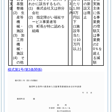
支
基盤
れかに該当するもの。
3
たり
の新
実施
援
整備
(1)
株式会社又は持分
以
1,00
設又
主体
(2)
生
会社
内
0万
は廃
に係
産等
(2)
指定障がい福祉サ
円以
止
る事
機
ービス事業者等
下
業費
械・
(3)
町長が特に認める
(1施
の増
施設
組織
設等
額又
(3)
加
当た
は事
工用
り10
業費
機
万円
の2
械・
以上)
0％を
施設
超え
(4)
そ
る減
の他
額
様式第1号
(第3条関係)