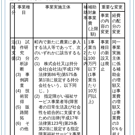
区
事業種
事業実施主体
補
補助
重要な変更
分
目
助
対象
事業
経費
率
事業
の内
の配
費
容の
分の
(上限
変更
変更
額)
活
(1)
試
町内で新たに農業に参入
1
1事
事業
同一
動
作研
する法人等であって、次
／
業当
種目
事業
支
究
のいずれかに該当するも
2
たり
の新
実施
援
(2)
分
の
以
100
設又
主体
析診
(1)
株式会社又は持分
内
万円
は廃
に係
断
会社
(会社法
(平成17年
以下
止
る補
(3)
事
法律第86号)
第575条
(1事
助金
例調
第1項に規定する持分
業当
の増
査
会社をいう。以下同
たり
額又
(4)
技
じ。)
10万
は事
術習
(2)
指定障がい福祉サ
円以
業費
得
ービス事業者等
(障害
上)
の増
(5)
販
者の日常生活及び社会
額又
路開
性を総合的に支援する
は事
拓
ための法律
(平成17年
業費
(6)
そ
法律第123号)
第29条
の3
の他
第2項に規定する指定
0％を
障害福祉サービス事業
超え