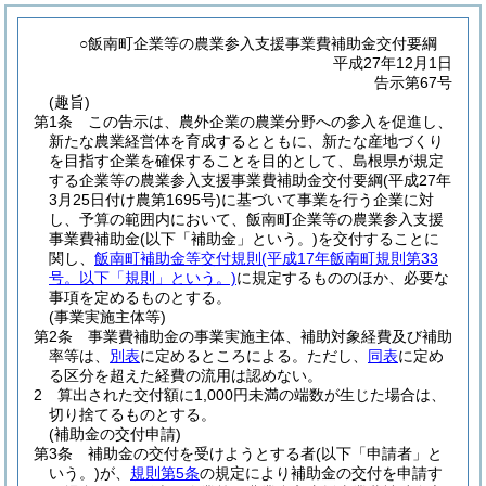
○飯南町企業等の農業参入支援事業費補助金交付要綱
平成27年12月1日
告示第67号
(趣旨)
第1条
この告示は、農外企業の農業分野への参入を促進し、
新たな農業経営体を育成するとともに、新たな産地づくり
を目指す企業を確保することを目的として、島根県が規定
する企業等の農業参入支援事業費補助金交付要綱
(平成27年
3月25日付け農第1695号)
に基づいて事業を行う企業に対
し、予算の範囲内において、飯南町企業等の農業参入支援
事業費補助金
(以下「補助金」という。)
を交付することに
関し、
飯南町補助金等交付規則
(平成17年飯南町規則第33
号。以下「規則」という。)
に規定するもののほか、必要な
事項を定めるものとする。
(事業実施主体等)
第2条
事業費補助金の事業実施主体、補助対象経費及び補助
率等は、
別表
に定めるところによる。
ただし、
同表
に定め
る区分を超えた経費の流用は認めない。
2
算出された交付額に1,000円未満の端数が生じた場合は、
切り捨てるものとする。
(補助金の交付申請)
第3条
補助金の交付を受けようとする者
(以下「申請者」と
いう。)
が、
規則第5条
の規定により補助金の交付を申請す