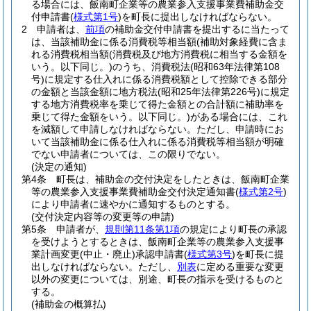
る場合には、飯南町企業等の農業参入支援事業費補助金交
付申請書
(
様式第1号
)
を町長に提出しなければならない。
2
申請者は、
前項
の補助金交付申請書を提出するに当たって
は、当該補助金に係る消費税等相当額
(補助対象経費に含ま
れる消費税相当額
(消費税及び地方消費税に相当する金額を
いう。以下同じ。)
のうち、消費税法
(昭和63年法律第108
号)
に規定する仕入れに係る消費税額として控除できる部分
の金額と当該金額に地方税法
(昭和25年法律第226号)
に規定
する地方消費税率を乗じて得た金額との合計額に補助率を
乗じて得た金額をいう。以下同じ。)
がある場合には、これ
を減額して申請しなければならない。
ただし、申請時にお
いて当該補助金に係る仕入れに係る消費税等相当額が明確
でない申請者については、この限りでない。
(決定の通知)
第4条
町長は、補助金の交付決定をしたときは、飯南町企業
等の農業参入支援事業費補助金交付決定通知書
(
様式第2号
)
により申請者に速やかに通知するものとする。
(交付決定内容等の変更等の申請)
第5条
申請者が、
規則第11条第1項
の規定により町長の承認
を受けようとするときは、飯南町企業等の農業参入支援事
業計画変更
(中止・廃止)
承認申請書
(
様式第3号
)
を町長に提
出しなければならない。
ただし、
別表
に定める重要な変更
以外の変更については、別途、町長の指示を受けるものと
する。
(補助金の概算払)