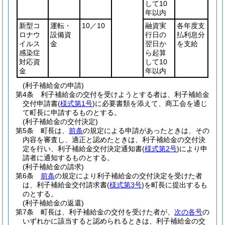
して10
年以内
新型コ
運転・
10／10
融資実
各年度支
ロナウ
設備資
行日の
払利息分
イルス
金
翌日か
を支給
感染症
ら起算
対応資
して10
金
年以内
(利子補給金の申請)
第4条
利子補給金の交付を受けようとする者は、利子補給金
交付申請書
(
様式第1号
)
に必要書類を添えて、商工会を通じ
て町長に申請するものとする。
(利子補給金の交付決定)
第5条
町長は、
前条
の規定による申請があったときは、その
内容を審査し、適正と認めたときは、利子補給金の交付決
定を行い、利子補給金交付決定通知書
(
様式第2号
)
により申
請者に通知するものとする。
(利子補給金の請求)
第6条
前条
の規定により利子補給金の交付決定を受けた者
は、利子補給金交付請求書
(
様式第3号
)
を町長に提出するも
のとする。
(利子補給金の返還)
第7条
町長は、利子補給金の交付を受けた者が、
次の各号
の
いずれかに該当すると認められるときは、利子補給金の交