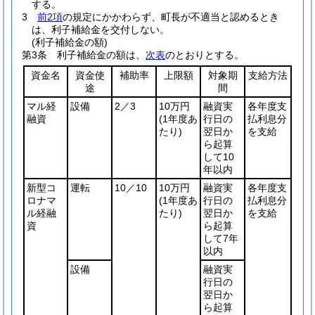
する。
3
前2項
の規定にかかわらず、町長が不適当と認めるとき
は、利子補給金を交付しない。
(利子補給金の額)
第3条
利子補給金の額は、
次表
のとおりとする。
資金名
資金使
補助率
上限額
対象期
支給方法
途
間
マル経
設備
2／3
10万円
融資実
各年度支
融資
(1年度あ
行日の
払利息分
たり)
翌日か
を支給
ら起算
して10
年以内
新型コ
運転
10／10
10万円
融資実
各年度支
ロナマ
(1年度あ
行日の
払利息分
ル経融
たり)
翌日か
を支給
資
ら起算
して7年
以内
設備
融資実
行日の
翌日か
ら起算