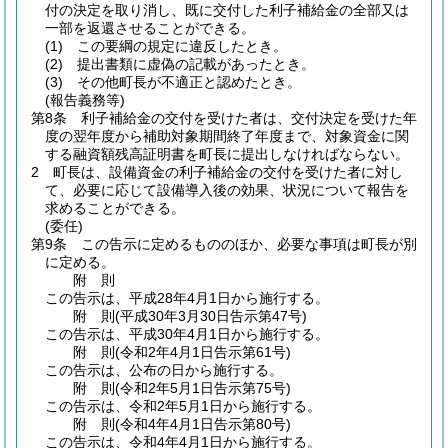
付の決定を取り消し、既に交付した利子補給金の全部又は
一部を返還させることができる。
(1)
この要綱の規定に違反したとき。
(2)
提出書類に虚偽の記載があったとき。
(3)
その他町長が不適正と認めたとき。
(報告義務等)
第8条
利子補給金の交付を受けた者は、交付決定を受けた年
度の翌年度から補助対象期間終了年度まで、対象資金に関
する融資額残高証明書を町長に提出しなければならない。
2
町長は、設備資金の利子補給金の交付を受けた者に対し
て、必要に応じて設備導入後の効果、状況について報告を
求めることができる。
(委任)
第9条
この告示に定めるもののほか、必要な事項は町長が別
に定める。
附
則
この告示は、平成28年4月1日から施行する。
附
則
(平成30年3月30日
告示第47号)
この告示は、平成30年4月1日から施行する。
附
則
(令和2年4月1日
告示第61号)
この告示は、公布の日から施行する。
附
則
(令和2年5月1日
告示第75号)
この告示は、令和2年5月1日から施行する。
附
則
(令和4年4月1日
告示第80号)
この告示は、令和4年4月1日から施行する。