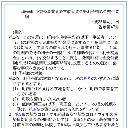
○飯南町小規模事業者経営改善資金等利子補給金交付要
綱
平成28年4月1日
告示第47号
(目的)
第1条
この告示は、町内小規模事業者
(以下「事業者」とい
う。)
の経営の安定維持及び発展に資することを目的に、資
金繰対策として資金の借入れを行った事業者に対し、予算
の範囲内でその利子の一部について補助金
(以下「利子補給
金」という。)
を交付することに関し、飯南町補助金交付規
則
(平成17年飯南町規則第33号)
に規定するもののほか、必
要な事項を定めるものとする。
(利子補給の対象)
第2条
利子補給の対象となる者は、
次の各号
のいずれかに該
当する者とする。
(1)
町内に住所又は所在地を有し、かつ、町内で事業を営
んでいる者
(2)
町税を滞納していない者
(3)
飯南町商工会
(以下「商工会」という。)
の長の推薦を
受け、
第3条
に掲げる資金の借入れを行った者
2
第3条
の新型コロナマル経融資及び新型コロナウイルス感
染症対応資金の利用においては、直近1月の売上高が前年又
は前々年の同期と比較して5％以上減少している者を対象と