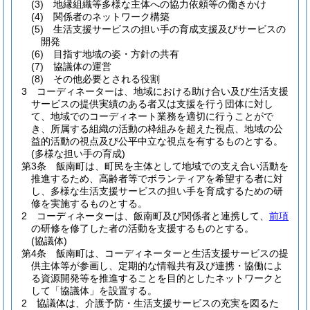
(3)
地縁組織等多様な主体への協力依頼等の働きかけ
(4)
関係者のネットワーク構築
(5)
生活支援サービスの担い手の育成支援及びサービスの
開発
(6)
目指す地域の姿・方針の共有
(7)
協議体の運営
(8)
その他必要とされる役割
3
コーディネーターは、地域における助け合い及び生活支援
サービスの提供実績のある者又は支援を行う団体に対し
て、地域でのコーディネート業務を適切に行うことがで
き、所属する組織の活動の枠組みを超えた視点、地域の公
益的活動の視点及び公平中立な視点を有するものとする。
(多様な担い手の育成)
第3条
飯南町は、町民を主体として地域での支え合い活動を
推進するため、高齢者等でボランティアを希望する者に対
し、多様な生活支援サービスの担い手を育成するための研
修を実施するものとする。
2
コーディネーターは、飯南町及び関係者と連携して、
前項
の研修を修了した者の活動を支援するものとする。
(協議体)
第4条
飯南町は、コーディネーターと生活支援サービスの提
供主体等が参画し、定期的な情報共有及び連携・協働によ
る資源開発等を推進することを目的としたネットワークと
して「協議体」を設置する。
2
協議体は、介護予防・生活支援サービスの充実を図るた