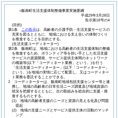
○飯南町生活支援体制整備事業実施要綱
平成29年3月28日
告示第18号の4
(目的)
第1条
この告示
は、高齢者の介護予防・生活支援サービスの
充実を図るとともに、地域における支え合いの体制づくり
を推進することを目的とする。
(生活支援コーディネーター)
第2条
飯南町は、地域における高齢者の生活支援体制の整備
を推進するため、ボランティア等を担い手とした生活支援
サービスの資源開発、サービス提供主体間のネットワーク
の構築等
(以下「コーディネート業務」という。)
を行う
「生活支援コーディネーター」
(以下「コーディネーター」
という。)
を地域の実情に応じて配置し、又はコーディネー
ト業務を委託することができる。
2
コーディネーターは、飯南町地域包括支援センター等と連
携し、地域の高齢者の日常生活ニーズ調査及び地域資源の
状況を把握するとともに、次の取組みを総合的に支援・推
進するものとする。
(1)
地域の高齢者支援のニーズと資源の見える化及び問題
提起
(2)
地域の支援ニーズとサービス提供主体の活動のマッチ
ング