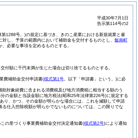
平成30年7月1日
告示第114号の2
第1288号。)
の規定に基づき、きのこ産業における新規就業と雇
に対し、予算の範囲内において補助金を交付するものとし、
飯南町
か、必要な事項を定めるものとする。
た交付額に千円未満が生じた場合は切り捨てるものとする。
業費補助金交付申請書
(
様式第1号
。以下「申請書」という。)
に必
(補助対象経費に含まれる消費税及び地方消費税に相当する額のう
部分の金額と当該金額に地方税法
(昭和25年法律第226号)
に規定する
あり、かつ、その金額が明らかな場合には、これを減額して申請
係る仕入控除税額が明らかでないものについては、この限りでな
のこの里づくり事業費補助金交付決定通知書
(
様式第2号
)
により通知