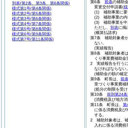
第6条
前条
の補助
別表
(第2条、第3条、第6条関係)
変更交付申請書
(
様
様式第1号
(第4条関係)
(1)
補助事業に要
様式第2号
(第5条関係)
(2)
補助事業の内
様式第3号
(第6条関係)
(3)
補助事業を中
様式第4号
(第7条関係)
ただし、
別表
に掲
様式第5号
(第8条関係)
(概算払請求)
様式第6号
(第9条関係)
第7条
補助対象者
様式第7号
(第11条関係)
ない。
(実績報告)
第8条
補助対象者
くり事業費補助金
2
実績報告を行う
なければならない
(補助金の額の確定
第9条
町長は、
前
里づくり事業費補
(処分の制限を受け
第10条
規則第24条
(消費税及び地方
第11条
町長は、
第
に係る消費税及び
する。
2
補助対象者は、
入れに係る消費税