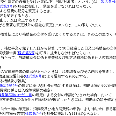
金交付決定の通知を受けた者
(以下「補助対象者」という。)
は、
次の各号
式第3号
)
を町長に提出し、承認を受けなければならない。
する経費の配分を変更するとき。
容を変更するとき。
止し、又は廃止するとき。
げる重要な変更以外の軽微な変更については、この限りでない。
が概算払により補助金の交付を受けようとするときは、きのこの里づく
は、補助事業が完了した日から起算して30日経過した日又は補助金の交
実績報告書
(
様式第5号
)
を町長に提出しなければならない。
に当たって、当該補助金に係る消費税及び地方消費税に係る仕入控除税
。
)
条
の実績報告書の提出があったときは、現場調査及びその内容を審査し
助金確定通知書
(
様式第6号
)
により通知するものとする。
る機械及び器具)
第1項第4号
の規定に基づき町長が指定する財産は、補助金額が50万円
消費税に係る仕入控除税額の確定)
4条第2項のただし書
の規定による交付の申請がなされた場合において、
地方消費税に係る仕入控除税額が確定したときには、補助金の額を確定
補助金の額の確定後に消費税及び地方消費税の申告により補助金に係る
等相当額報告書
(
様式第7号
)
を町長に提出しなければならない。