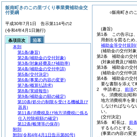
飯南町きのこの里づくり事業費補助金交
付要綱
○飯南町きの
平成30年7月1日 告示第114号の2
(趣旨)
(令和4年4月1日施行)
第1条
この告示は
用創出を図るため
条項目次
沿革
補助金等交付規則
本則
(補助金の交付対象
第1条
(趣旨)
第2条
補助金の交
第2条
(補助金の交付対象)
(対象経費及び補助
第3条
(対象経費及び補助率)
第3条
補助金の交
第4条
(補助金の交付申請)
(補助金の交付申請
第5条
(交付決定)
第4条
補助金の交
第6条
(事業の内容の変更)
要な書類を添えて
第7条
(概算払請求)
2
申請者は、
前項
第8条
(実績報告)
ち、消費税法
(昭和
第9条
(補助金の額の確定)
地方消費税率を乗
第10条
(処分の制限を受ける機械及び
しなければならな
器具)
い。
第11条
(消費税及び地方消費税に係る
(交付決定)
仕入控除税額の確定)
第5条
町長は、
前
第12条
(帳簿等の保存)
するものとする。
附則
(事業の内容の変更
附則
(令和4年4月1日告示第80号)