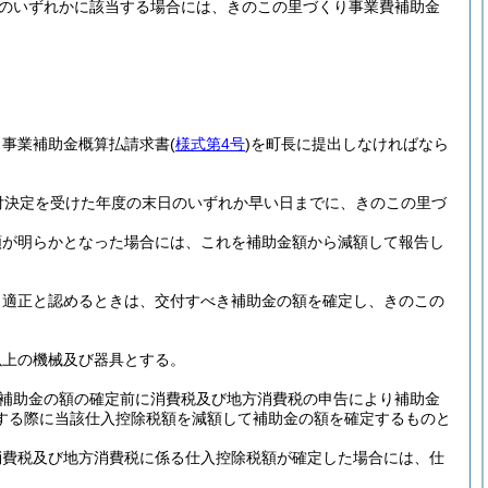
のいずれかに該当する場合には、きのこの里づくり事業費補助金
り事業補助金概算払請求書
(
様式第4号
)
を町長に提出しなければなら
付決定を受けた年度の末日のいずれか早い日までに、きのこの里づ
額が明らかとなった場合には、これを補助金額から減額して報告し
、適正と認めるときは、交付すべき補助金の額を確定し、きのこの
以上の機械及び器具とする。
補助金の額の確定前に消費税及び地方消費税の申告により補助金
する際に当該仕入控除税額を減額して補助金の額を確定するものと
消費税及び地方消費税に係る仕入控除税額が確定した場合には、仕