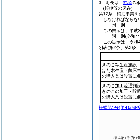
3
町長は、
前項
の
(帳簿等の保存)
第12条
補助事業を
しなければならな
附
則
この告示は、平成3
附
則
(令和4
この告示は、令和
別表
(第2条、第3条
きのこ等生産施設
ほだ木生産・菌床
の購入又は設置に
きのこ加工流通施
きのこの加工・貯
の購入又は設置に
様式第1号
(第4条関係