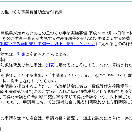
この里づくり事業費補助金交付要綱
、島根県が定めるきのこの里づくり事業実施要領
(平成28年3月25日付け林
、きのこ生産事業者が実施する生産施設等の新設及び改修に要する経費
(平成17年飯南町規則第33号。以下「規則」という。)
に定めるもののほ
)
付対象は、
別表
に定めるところによる。
率)
付対象経費及び補助率は、
別表
に定めるところによる。
なお、算出され
)
付を受けようとする者
(以下「申請者」という。)
は、きのこの里づくり事
町長に提出しなければならない。
の申請書を提出するに当たり、当該補助金に係る消費税等仕入控除税額
63年法律第108号)
に規定する仕入れに係る消費税額として控除できる
じて得た金額との合計額に交付率を乗じて得た金額をいう。以下同じ)
が
い。
ただし、申請時において当該補助金に係る消費税及び地方消費税に
条
の申請を受けた場合は、申請内容を審査し、適正と認めたときは、き
)