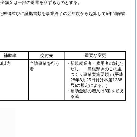
の全額又は一部の返還を命ずるものとする。
た帳簿並びに証拠書類を事業終了の翌年度から起算して5年間保管
補助率
交付先
重要な変更
／3以内
当該事業を行う
・新規就業者・雇用者の減
(た
者
だし、「島根県きのこの里
づくり事業実施要領」
(平成
28年3月25日付け林第1288
号)
の規定による。)
・補助金額の増又は3割を超え
る減