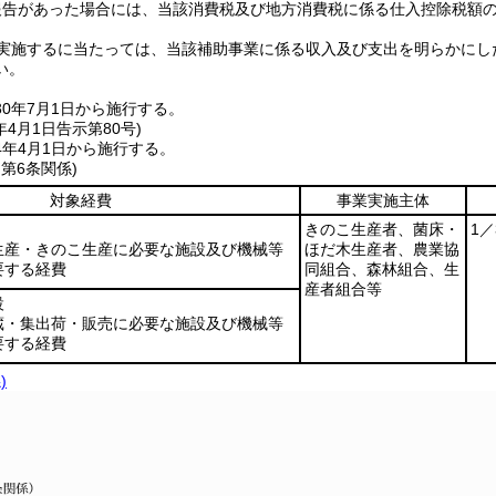
報告があった場合には、当該消費税及び地方消費税に係る仕入控除税額
実施するに当たっては、当該補助事業に係る収入及び支出を明らかにし
い。
0年7月1日から施行する。
年4月1日
告示第80号)
4年4月1日から施行する。
、第6条関係)
対象経費
事業実施主体
きのこ生産者、菌床・
1
生産・きのこ生産に必要な施設及び機械等
ほだ木生産者、農業協
要する経費
同組合、森林組合、生
産者組合等
設
蔵・集出荷・販売に必要な施設及び機械等
要する経費
)