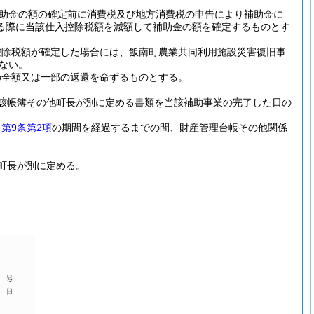
助金の額の確定前に消費税及び地方消費税の申告により補助金に
る際に当該仕入控除税額を減額して補助金の額を確定するものとす
控除税額が確定した場合には、飯南町農業共同利用施設災害復旧事
ない。
の全額又は一部の返還を命ずるものとする。
該帳簿その他町長が別に定める書類を当該補助事業の完了した日の
、
第9条第2項
の期間を経過するまでの間、財産管理台帳その他関係
町長が別に定める。