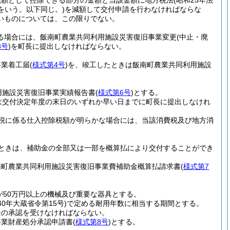
税額として控除できる部分の金額と当該金額に地方税法
(昭和25年法
をいう。以下同じ。)
を減額して交付申請を行わなければならな
いものについては、この限りでない。
する場合には、飯南町農業共同利用施設災害復旧事業変更
(中止・廃
3号
)
を町長に提出しなければならない。
事業着工届
(
様式第4号
)
を、竣工したときは飯南町農業共同利用施設
用施設災害復旧事業実績報告書
(
様式第6号
)
とする。
は交付決定年度の末日のいずれか早い日までに町長に提出しなけれ
税に係る仕入控除税額が明らかな場合には、当該消費税及び地方消
ときは、補助金の全部又は一部を概算払により交付することができ
南町農業共同利用施設災害復旧事業費補助金概算払請求書
(
様式第7
が50万円以上の機械及び重要な器具とする。
40年大蔵省令第15号)
で定める耐用年数に相当する期間とする。
長の承認を受けなければならない。
事業財産処分承認申請書
(
様式第8号
)
とする。