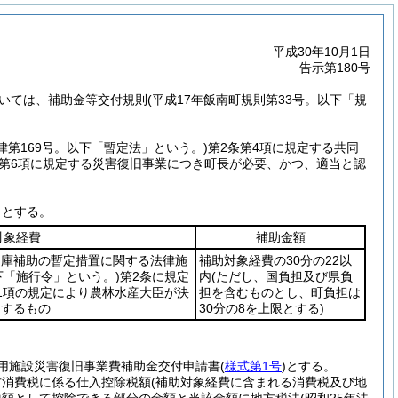
平成30年10月1日
告示第180号
いては、補助金等交付規則
(平成17年飯南町規則第33号。以下「規
法律第169号。以下「暫定法」という。)
第2条第4項に規定する共同
第6項に規定する災害復旧事業につき町長が必要、かつ、適当と認
りとする。
対象経費
補助金額
国庫補助の暫定措置に関する法律施
補助対象経費の30分の22以
以下「施行令」という。)
第2条に規定
内
(ただし、国負担及び県負
1項の規定により農林水産大臣が決
担を含むものとし、町負担は
当するもの
30分の8を上限とする)
用施設災害復旧事業費補助金交付申請書
(
様式第1号
)
とする。
方消費税に係る仕入控除税額
(補助対象経費に含まれる消費税及び地