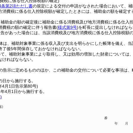
消費税に係る仕入控除税額の確定)
4条第2項ただし書
の規定による交付の申請がなされた場合において、補
方消費税に係る仕入控除税額が確定したときには、補助金の額を確定す
、補助金の額の確定後に補助金に係る消費税及び地方消費税に係る仕入
消費税の額の確定に伴う報告書
(
様式第9号
)
を町長に提出しなければなら
報告があった場合には、当該消費税及び地方消費税に係る仕入控除税額
体は、補助対象事業に係る収入及び支出を明らかにした帳簿を備え、当
終了後5年間保存しておかなければならない。
いて、補助対象事業により取得し、又は効用の増加した財産については
なければならない。
の告示に定めるもののほか、この補助金の交付について必要な事項は、
の日から施行する。
年4月1日
告示第80号)
4年4月1日から施行する。
)