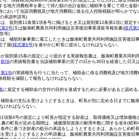
うち、消費税法
(昭和63年法律第108号)
の規定により仕入れに係る消費
する地方消費税率を乗じて得た額の合計金額に補助率を乗じて得た金額
時において当該消費税及び地方消費税に係る仕入控除税額が明らかでな
の承認申請等)
は、規則第11条第1項各号に掲げるとき又は規則第12条第1項に規定
式第2号
)
又は飯南町農業共同利用施設災害復旧事業遅延等報告書
(
様式第
告等)
体は、補助対象事業に着工したときは飯南町農業共同利用施設災害復旧
完了届
(
様式第5号
)
を速やかに町長に提出しなければならない。
体が規則第15条の規定により提出する実績報告書は、飯南町農業共同利
、
前項
の実績報告書を当該補助事業の完了の日から30日を経過した日又
、
第1項
の実績報告を行うに当たって、補助金に係る消費税及び地方消費
除税額を減額して報告しなければならない。
条
に規定する補助金の交付の目的を達成するために必要があると認める
、補助金の支払を受けようとするときは、町長が別に定める日までに飯
なければならない。
第1項第4号の規定により町長が指定する財産は、取得価格又は増加価格
し書の町長が定める期間は、減価償却資産の耐用年数に関する省令
(昭和
、条件に基づき財産の処分の承認をしようとするときは、あらかじめ町
認を受けようとするときの申請書は、飯南町農業共同利用施設災害復旧