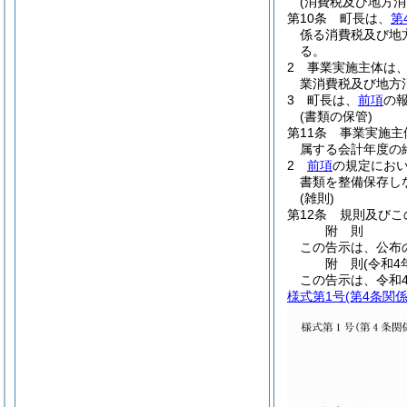
(消費税及び地方
第10条
町長は、
第
係る消費税及び地
る。
2
事業実施主体は
業消費税及び地方
3
町長は、
前項
の
(書類の保管)
第11条
事業実施主
属する会計年度の
2
前項
の規定にお
書類を整備保存し
(雑則)
第12条
規則及びこ
附
則
この告示は、公布
附
則
(令和4
この告示は、令和
様式第1号
(第4条関係