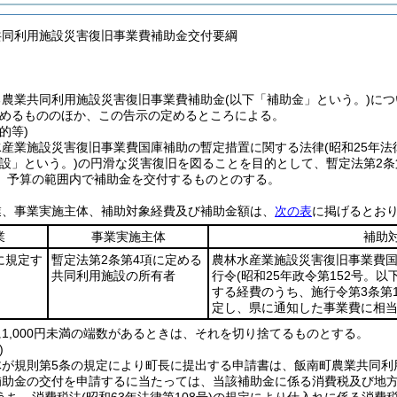
共同利用施設災害復旧事業費補助金交付要綱
る農業共同利用施設災害復旧事業費補助金
(以下「補助金」という。)
につ
めるもののほか、この告示の定めるところによる。
的等)
水産業施設災害復旧事業費国庫補助の暫定措置に関する法律
(昭和25年
施設」という。)
の円滑な災害復旧を図ることを目的として、暫定法第2条
、予算の範囲内で補助金を交付するものとのする。
業、事業実施主体、補助対象経費及び補助金額は、
次の表
に掲げるとお
業
事業実施主体
補助
に規定す
暫定法第2条第4項に定める
農林水産業施設災害復旧事業費
共同利用施設の所有者
行令
(昭和25年政令第152号。
する経費のうち、施行令第3条第
定し、県に通知した事業費に相
1,000円未満の端数があるときは、それを切り捨てるものとする。
)
体が規則第5条の規定により町長に提出する申請書は、飯南町農業共同利
補助金の交付を申請するに当たっては、当該補助金に係る消費税及び地