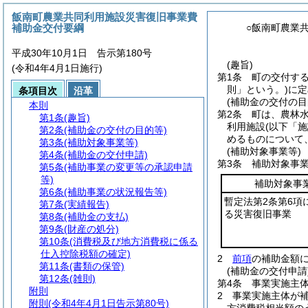
飯南町農業共同利用施設災害復旧事業費
補助金交付要綱
○飯南町農業
平成30年10月1日 告示第180号
(趣旨)
(令和4年4月1日施行)
第1条
町の交付す
則」という。)
に定
条項目次
沿革
(補助金の交付の目
本則
第2条
町は、農林
第1条
(趣旨)
利用施設
(以下「
第2条
(補助金の交付の目的等)
めるものについて
第3条
(補助対象事業等)
(補助対象事業等)
第4条
(補助金の交付申請)
第3条
補助対象事
第5条
(補助事業の変更等の承認申請
等)
補助対象事
第6条
(補助事業の状況報告等)
暫定法第2条第6項
第7条
(実績報告)
る災害復旧事業
第8条
(補助金の支払)
第9条
(財産の処分)
第10条
(消費税及び地方消費税に係る
仕入控除税額の確定)
2
前項
の補助金額に
第11条
(書類の保管)
(補助金の交付申請
第12条
(雑則)
第4条
事業実施主
附則
2
事業実施主体が
附則
(令和4年4月1日告示第80号)