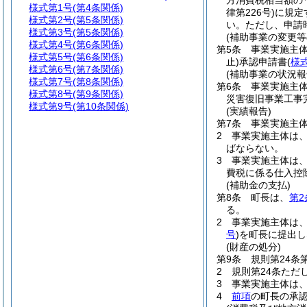
方消費税相当額の
様式第1号
(第4条関係)
律第226号)
に規定
様式第2号
(第5条関係)
い。
ただし、申請
様式第3号
(第5条関係)
(補助事業の変更等
様式第4号
(第6条関係)
第5条
事業実施主体
様式第5号
(第6条関係)
止)
承認申請書
(
様
様式第6号
(第7条関係)
(補助事業の状況報
様式第7号
(第8条関係)
第6条
事業実施主
様式第8号
(第9条関係)
災害復旧事業工事
様式第9号
(第10条関係)
(実績報告)
第7条
事業実施主
2
事業実施主体は
ばならない。
3
事業実施主体は
費税に係る仕入控
(補助金の支払)
第8条
町長は、
第2
る。
2
事業実施主体は
号
)
を町長に提出し
(財産の処分)
第9条
規則第24条
2
規則第24条ただ
3
事業実施主体は
4
前項
の町長の承