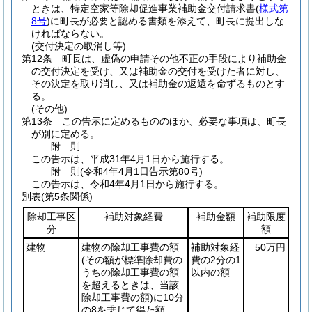
ときは、特定空家等除却促進事業補助金交付請求書
(
様式第
8号
)
に町長が必要と認める書類を添えて、町長に提出しな
ければならない。
(交付決定の取消し等)
第12条
町長は、虚偽の申請その他不正の手段により補助金
の交付決定を受け、又は補助金の交付を受けた者に対し、
その決定を取り消し、又は補助金の返還を命ずるものとす
る。
(その他)
第13条
この告示に定めるもののほか、必要な事項は、町長
が別に定める。
附
則
この告示は、平成31年4月1日から施行する。
附
則
(令和4年4月1日
告示第80号)
この告示は、令和4年4月1日から施行する。
別表
(第5条関係)
除却工事区
補助対象経費
補助金額
補助限度
分
額
建物
建物の除却工事費の額
補助対象経
50万円
(その額が標準除却費の
費の2分の1
うちの除却工事費の額
以内の額
を超えるときは、当該
除却工事費の額)
に10分
の8を乗じて得た額