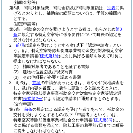
(補助金額等)
第5条
補助対象経費、補助金額及び補助限度額は、
別表
に掲
げるとおりとし、補助金の総額については、予算の範囲内
とする。
(認定申請等)
第6条
補助金の交付を受けようとする者は、あらかじめ
第3
条
に規定する特定空家等に係る要件について町長の認定を
受けなければならない。
2
前項
の認定を受けようとする者
(以下「認定申請者」とい
う。)
は、特定空家等除却促進事業補助金交付対象特定空家
等認定申請書
(
様式第1号
)
に次に掲げる書類を添えて町長に
提出しなければならない。
(1)
補助対象者であることを証する書類
(2)
建物の位置図及び現況写真
(3)
その他町長が必要と認める書類
3
町長は、
前項
の申請があったときは、速やかに実地調査を
し、及び内容を審査し、要件に該当すると認めるときは、
特定空家等除却促進事業補助金交付対象特定空家等認定通
知書
(
様式第2号
)
により認定申請者に通知するものとする。
(交付申請)
第7条
前条
の規定による認定を受けた者であって、補助金の
交付を受けようとするもの
(以下「申請者」という。)
は、
特定空家等除却促進事業補助金交付申請書
(
様式第3号
)
に、
次に掲げる書類を添えて、除却工事の着手前7日までに町長
に提出しなければならない。