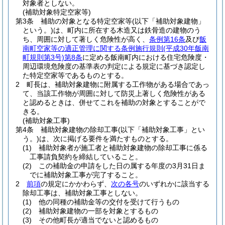
対象者としない。
(補助対象特定空家等)
第3条
補助の対象となる特定空家等
(以下「補助対象建物」
という。)
は、町内に所在する木造又は鉄骨造の建物のう
ち、周囲に対して著しく危険性が高く、
条例第16条
及び
飯
南町空家等の適正管理に関する条例施行規則
(平成30年飯南
町規則第3号)
第8条
に定める飯南町内における住宅危険度・
周辺環境危険度の基準表の判定による規定に基づき認定し
た特定空家等であるものとする。
2
町長は、補助対象建物に附属する工作物がある場合であっ
て、当該工作物が周囲に対して防災上著しく危険性がある
と認めるときは、併せてこれを補助の対象とすることがで
きる。
(補助対象工事)
第4条
補助対象建物の除却工事
(以下「補助対象工事」とい
う。)
は、次に掲げる要件を満たすものとする。
(1)
補助対象者が施工者と補助対象建物の除却工事に係る
工事請負契約を締結していること。
(2)
この補助金の申請をした日の属する年度の3月31日ま
でに補助対象工事が完了すること。
2
前項
の規定にかかわらず、
次の各号
のいずれかに該当する
除却工事は、補助対象工事としない。
(1)
他の同種の補助金等の交付を受けて行うもの
(2)
補助対象建物の一部を対象とするもの
(3)
その他町長が適当でないと認めるもの