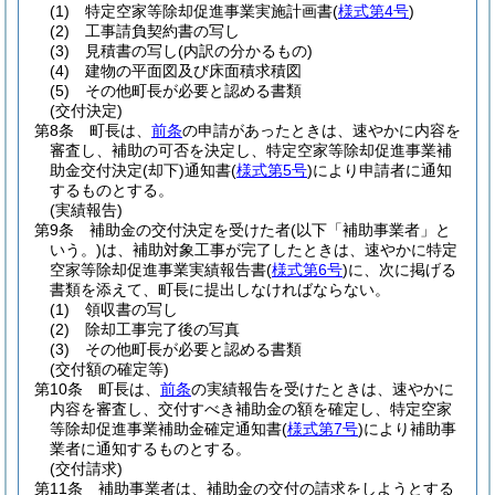
(1)
特定空家等除却促進事業実施計画書
(
様式第4号
)
(2)
工事請負契約書の写し
(3)
見積書の写し
(内訳の分かるもの)
(4)
建物の平面図及び床面積求積図
(5)
その他町長が必要と認める書類
(交付決定)
第8条
町長は、
前条
の申請があったときは、速やかに内容を
審査し、補助の可否を決定し、特定空家等除却促進事業補
助金交付決定
(却下)
通知書
(
様式第5号
)
により申請者に通知
するものとする。
(実績報告)
第9条
補助金の交付決定を受けた者
(以下「補助事業者」と
いう。)
は、補助対象工事が完了したときは、速やかに特定
空家等除却促進事業実績報告書
(
様式第6号
)
に、次に掲げる
書類を添えて、町長に提出しなければならない。
(1)
領収書の写し
(2)
除却工事完了後の写真
(3)
その他町長が必要と認める書類
(交付額の確定等)
第10条
町長は、
前条
の実績報告を受けたときは、速やかに
内容を審査し、交付すべき補助金の額を確定し、特定空家
等除却促進事業補助金確定通知書
(
様式第7号
)
により補助事
業者に通知するものとする。
(交付請求)
第11条
補助事業者は、補助金の交付の請求をしようとする