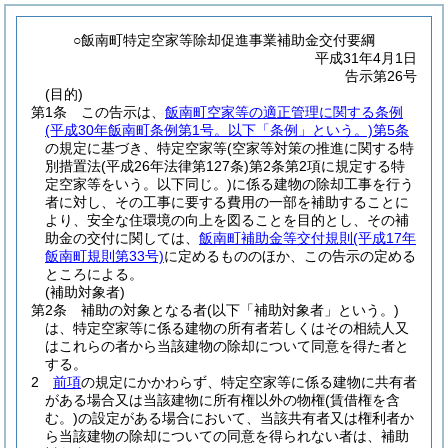
○飯南町特定空家等除却促進事業補助金交付要綱
平成31年4月1日
告示第26号
(目的)
第1条
この告示は、
飯南町空家等の適正管理に関する条例
(平成30年飯南町条例第1号。以下「条例」という。)
第5条
の規定に基づき、特定空家等
(空家等対策の推進に関する特
別措置法
(平成26年法律第127条)
第2条第2項に規定する特
定空家等をいう。以下同じ。)
に係る建物の除却工事を行う
者に対し、その工事に要する費用の一部を補助することに
より、安全な住環境の向上を図ることを目的とし、その補
助金の交付に関しては、
飯南町補助金等交付規則
(平成17年
飯南町規則第33号)
に定めるもののほか、この告示の定める
ところによる。
(補助対象者)
第2条
補助の対象となる者
(以下「補助対象者」という。)
は、特定空家等に係る建物の所有者若しくはその相続人又
はこれらの者から当該建物の除却について同意を得た者と
する。
2
前項
の規定にかかわらず、特定空家等に係る建物に共有者
がある場合又は当該建物に所有権以外の物権
(賃借権を含
む。)
の設定がある場合において、当該共有者又は権利者か
ら当該建物の除却についての同意を得られない者は、補助