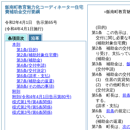
飯南町教育魅力化コーディネーター住宅
費補助金交付要綱
○飯南町教育
令和2年4月1日 告示第65号
(目的)
(令和4年4月1日施行)
第1条
この告示は
交付に関し必要な
条項目次
沿革
(補助対象住宅費)
本則
第2条
補助金の交
第1条
(目的)
り受け、支払って
第2条
(補助対象住宅費)
(補助金)
第3条
(補助金)
第3条
補助金は、
第4条
(交付申請)
(交付申請)
第5条
(交付決定)
第4条
補助金の交
第6条
(請求・支払)
(1)
住居の賃貸契
第7条
(補助金の返還)
(2)
その他町長が
第8条
(その他の事項)
(交付決定)
附則
第5条
町長は、
前
附則
(令和4年4月1日告示第80号)
する。
様式第1号
(第4条関係)
(請求・支払)
様式第2号
(第5条関係)
第6条
前条
の規定
様式第3号
(第6条関係)
ない。
(補助金の返還)
第7条
町長は、
次