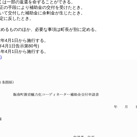
くは一部の返還を命ずることができる。
正の手段により補助金の交付を受けたとき。
いて交付した補助金に余剰金が生じたとき。
定に反したとき。
定めるもののほか、必要な事項は町長が別に定める。
2年4月1日から施行する。
年4月1日
告示第80号)
4年4月1日から施行する。
)