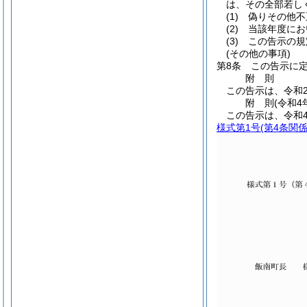
は、その全部若し
(1)
偽りその他不
(2)
当該年度にお
(3)
この告示の規
(その他の事項)
第8条
この告示に
附
則
この告示は、令和
附
則
(令和4
この告示は、令和
様式第1号
(第4条関係