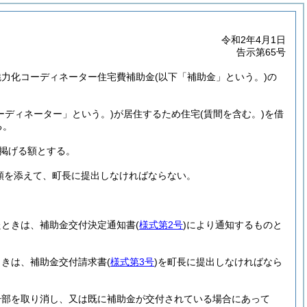
令和2年4月1日
告示第65号
魅力化コーディネーター住宅費補助金
(以下「補助金」という。)
の
ーディネーター」という。)
が居住するため住宅
(賃間を含む。)
を借
る。
掲げる額とする。
類を添えて、町長に提出しなければならない。
たときは、補助金交付決定通知書
(
様式第2号
)
により通知するものと
ときは、補助金交付請求書
(
様式第3号
)
を町長に提出しなければなら
一部を取り消し、又は既に補助金が交付されている場合にあって