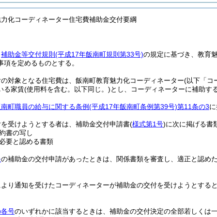
魅力化コーディネーター住宅費補助金交付要綱
、
補助金等交付規則
(平成17年飯南町規則第33号)
の規定に基づき、教育
事項を定めるものとする。
付の対象となる住宅費は、飯南町教育魅力化コーディネーター
(以下「コ
いる家賃
(使用料を含む。以下同じ。)
とし、コーディネーターに補助す
飯南町職員の給与に関する条例
(平成17年飯南町条例第39号)
第11条の3
に
付を受けようとする者は、補助金交付申請書
(
様式第1号
)
に次に掲げる書
約書の写し
必要と認める書類
条
の補助金の交付申請があったときは、関係書類を審査し、適正と認め
により通知を受けたコーディネーターが補助金の交付を受けようとする
の各号
のいずれかに該当するときは、補助金の交付決定の全部若しくは