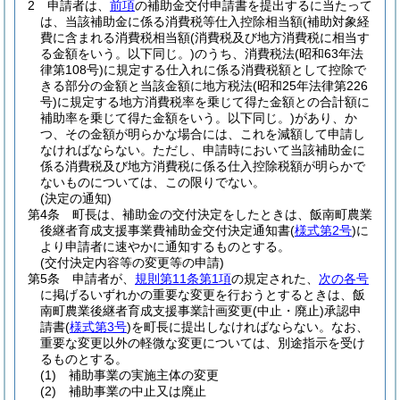
2
申請者は、
前項
の補助金交付申請書を提出するに当たって
は、当該補助金に係る消費税等仕入控除相当額
(補助対象経
費に含まれる消費税相当額
(消費税及び地方消費税に相当す
る金額をいう。以下同じ。)
のうち、消費税法
(昭和63年法
律第108号)
に規定する仕入れに係る消費税額として控除で
きる部分の金額と当該金額に地方税法
(昭和25年法律第226
号)
に規定する地方消費税率を乗じて得た金額との合計額に
補助率を乗じて得た金額をいう。以下同じ。)
があり、か
つ、その金額が明らかな場合には、これを減額して申請し
なければならない。
ただし、申請時において当該補助金に
係る消費税及び地方消費税に係る仕入控除税額が明らかで
ないものについては、この限りでない。
(決定の通知)
第4条
町長は、補助金の交付決定をしたときは、飯南町農業
後継者育成支援事業費補助金交付決定通知書
(
様式第2号
)
に
より申請者に速やかに通知するものとする。
(交付決定内容等の変更等の申請)
第5条
申請者が、
規則第11条第1項
の規定された、
次の各号
に掲げるいずれかの重要な変更を行おうとするときは、飯
南町農業後継者育成支援事業計画変更
(中止・廃止)
承認申
請書
(
様式第3号
)
を町長に提出しなければならない。
なお、
重要な変更以外の軽微な変更については、別途指示を受け
るものとする。
(1)
補助事業の実施主体の変更
(2)
補助事業の中止又は廃止