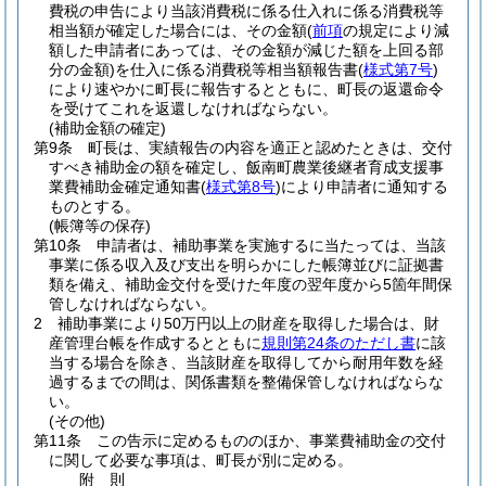
費税の申告により当該消費税に係る仕入れに係る消費税等
相当額が確定した場合には、その金額
(
前項
の規定により減
額した申請者にあっては、その金額が減じた額を上回る部
分の金額)
を仕入に係る消費税等相当額報告書
(
様式第7号
)
により速やかに町長に報告するとともに、町長の返還命令
を受けてこれを返還しなければならない。
(補助金額の確定)
第9条
町長は、実績報告の内容を適正と認めたときは、交付
すべき補助金の額を確定し、飯南町農業後継者育成支援事
業費補助金確定通知書
(
様式第8号
)
により申請者に通知する
ものとする。
(帳簿等の保存)
第10条
申請者は、補助事業を実施するに当たっては、当該
事業に係る収入及び支出を明らかにした帳簿並びに証拠書
類を備え、補助金交付を受けた年度の翌年度から5箇年間保
管しなければならない。
2
補助事業により50万円以上の財産を取得した場合は、財
産管理台帳を作成するとともに
規則第24条のただし書
に該
当する場合を除き、当該財産を取得してから耐用年数を経
過するまでの間は、関係書類を整備保管しなければならな
い。
(その他)
第11条
この告示に定めるもののほか、事業費補助金の交付
に関して必要な事項は、町長が別に定める。
附
則