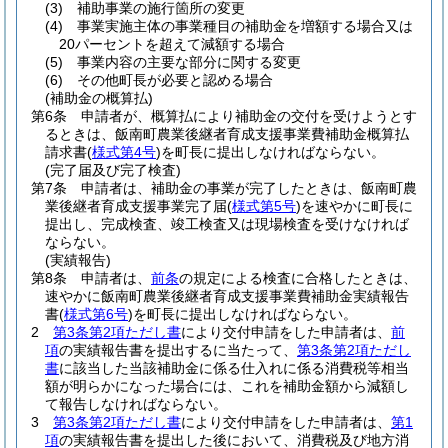
(3)
補助事業の施行箇所の変更
(4)
事業実施主体の事業種目の補助金を増額する場合又は
20パーセントを超えて減額する場合
(5)
事業内容の主要な部分に関する変更
(6)
その他町長が必要と認める場合
(補助金の概算払)
第6条
申請者が、概算払により補助金の交付を受けようとす
るときは、飯南町農業後継者育成支援事業費補助金概算払
請求書
(
様式第4号
)
を町長に提出しなければならない。
(完了届及び完了検査)
第7条
申請者は、補助金の事業が完了したときは、飯南町農
業後継者育成支援事業完了届
(
様式第5号
)
を速やかに町長に
提出し、完成検査、竣工検査又は現場検査を受けなければ
ならない。
(実績報告)
第8条
申請者は、
前条
の規定による検査に合格したときは、
速やかに飯南町農業後継者育成支援事業費補助金実績報告
書
(
様式第6号
)
を町長に提出しなければならない。
2
第3条第2項ただし書
により交付申請をした申請者は、
前
項
の実績報告書を提出するに当たって、
第3条第2項ただし
書
に該当した当該補助金に係る仕入れに係る消費税等相当
額が明らかになった場合には、これを補助金額から減額し
て報告しなければならない。
3
第3条第2項ただし書
により交付申請をした申請者は、
第1
項
の実績報告書を提出した後において、消費税及び地方消