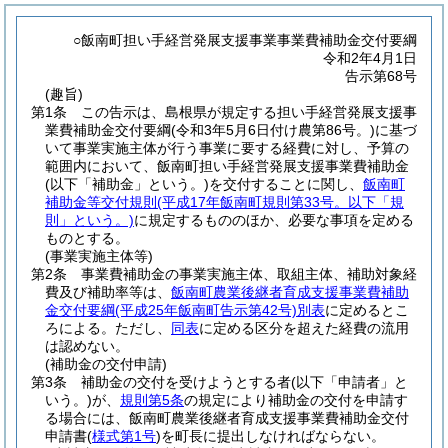
○飯南町担い手経営発展支援事業事業費補助金交付要綱
令和2年4月1日
告示第68号
(趣旨)
第1条
この告示は、島根県が規定する担い手経営発展支援事
業費補助金交付要綱
(令和3年5月6日付け農第86号。)
に基づ
いて事業実施主体が行う事業に要する経費に対し、予算の
範囲内において、飯南町担い手経営発展支援事業費補助金
(以下「補助金」という。)
を交付することに関し、
飯南町
補助金等交付規則
(平成17年飯南町規則第33号。以下「規
則」という。)
に規定するもののほか、必要な事項を定める
ものとする。
(事業実施主体等)
第2条
事業費補助金の事業実施主体、取組主体、補助対象経
費及び補助率等は、
飯南町農業後継者育成支援事業費補助
金交付要綱
(平成25年飯南町告示第42号)
別表
に定めるとこ
ろによる。
ただし、
同表
に定める区分を超えた経費の流用
は認めない。
(補助金の交付申請)
第3条
補助金の交付を受けようとする者
(以下「申請者」と
いう。)
が、
規則第5条
の規定により補助金の交付を申請す
る場合には、飯南町農業後継者育成支援事業費補助金交付
申請書
(
様式第1号
)
を町長に提出しなければならない。