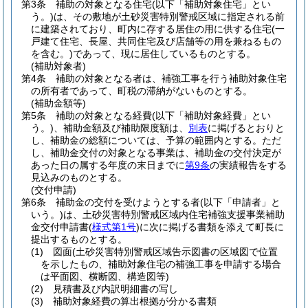
第3条
補助の対象となる住宅
(以下「補助対象住宅」とい
う。)
は、その敷地が土砂災害特別警戒区域に指定される前
に建築されており、町内に存する居住の用に供する住宅
(一
戸建て住宅、長屋、共同住宅及び店舗等の用を兼ねるもの
を含む。)
であって、現に居住しているものとする。
(補助対象者)
第4条
補助の対象となる者は、補強工事を行う補助対象住宅
の所有者であって、町税の滞納がないものとする。
(補助金額等)
第5条
補助の対象となる経費
(以下「補助対象経費」とい
う。)
、補助金額及び補助限度額は、
別表
に掲げるとおりと
し、補助金の総額については、予算の範囲内とする。
ただ
し、補助金交付の対象となる事業は、補助金の交付決定が
あった日の属する年度の末日までに
第9条
の実績報告をする
見込みのものとする。
(交付申請)
第6条
補助金の交付を受けようとする者
(以下「申請者」と
いう。)
は、土砂災害特別警戒区域内住宅補強支援事業補助
金交付申請書
(
様式第1号
)
に次に掲げる書類を添えて町長に
提出するものとする。
(1)
図面
(土砂災害特別警戒区域告示図書の区域図で位置
を示したもの、補助対象住宅の補強工事を申請する場合
は平面図、横断図、構造図等)
(2)
見積書及び内訳明細書の写し
(3)
補助対象経費の算出根拠が分かる書類