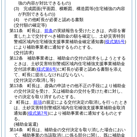
強の内容が対比できるもの)
(3)
完成図面
(平面図、横断図、構造図等
(住宅補強の内容
が判別できるもの)
)
(4)
その他町長が必要と認める書類
(交付額の確定等)
第11条
町長は、
前条
の実績報告を受けたときは、内容を審
査した上で交付すべき補助金の額を確定し、土砂災害特別
警戒区域内住宅補強支援事業補助金確定通知書
(
様式第5号
)
により補助事業者に通知するものとする。
(交付請求)
第12条
補助事業者は、補助金の交付の請求をしようとする
ときは、土砂災害特別警戒区域内住宅補強支援事業補助金
交付請求書
(
様式第6号
)
に町長が必要と認める書類を添え
て、町長に提出しなければならない。
(交付決定の取消し等)
第13条
町長は、虚偽の申請その他不正の手段により補助金
の交付決定を受け、又は補助金の交付を受けた者に対し、
その決定を取り消すものとする。
2
町長は、
前項
の規定による交付決定の取消しを行ったとき
は、土砂災害特別警戒区域内住宅補強支援事業補助金取消
通知書
(
様式第7号
)
により補助事業者に通知するものとす
る。
(補助金返還)
第14条
町長は、補助金の交付決定を取り消した場合におい
て、補助事業の当該取消しに係る部分に関し、既に補助金