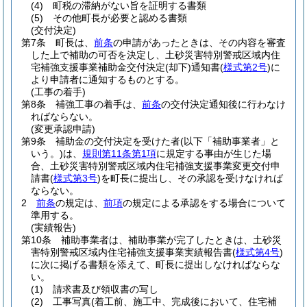
(4)
町税の滞納がない旨を証明する書類
(5)
その他町長が必要と認める書類
(交付決定)
第7条
町長は、
前条
の申請があったときは、その内容を審査
した上で補助の可否を決定し、土砂災害特別警戒区域内住
宅補強支援事業補助金交付決定
(却下)
通知書
(
様式第2号
)
に
より申請者に通知するものとする。
(工事の着手)
第8条
補強工事の着手は、
前条
の交付決定通知後に行わなけ
ればならない。
(変更承認申請)
第9条
補助金の交付決定を受けた者
(以下「補助事業者」と
いう。)
は、
規則第11条第1項
に規定する事由が生じた場
合、土砂災害特別警戒区域内住宅補強支援事業変更交付申
請書
(
様式第3号
)
を町長に提出し、その承認を受けなければ
ならない。
2
前条
の規定は、
前項
の規定による承認をする場合について
準用する。
(実績報告)
第10条
補助事業者は、補助事業が完了したときは、土砂災
害特別警戒区域内住宅補強支援事業実績報告書
(
様式第4号
)
に次に掲げる書類を添えて、町長に提出しなければならな
い。
(1)
請求書及び領収書の写し
(2)
工事写真
(着工前、施工中、完成後において、住宅補