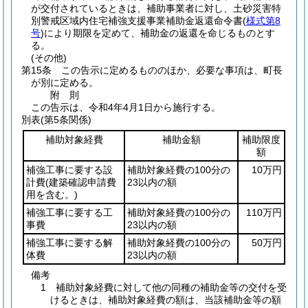
が交付されているときは、補助事業者に対し、土砂災害特
別警戒区域内住宅補強支援事業補助金返還命令書
(
様式第8
号
)
により期限を定めて、補助金の返還を命じるものとす
る。
(その他)
第15条
この告示に定めるもののほか、必要な事項は、町長
が別に定める。
附
則
この告示は、令和4年4月1日から施行する。
別表
(第5条関係)
補助対象経費
補助金額
補助限度
額
補強工事に要する設
補助対象経費の100分の
10万円
計費
(建築確認申請費
23以内の額
用を含む。)
補強工事に要する工
補助対象経費の100分の
110万円
事費
23以内の額
補強工事に要する解
補助対象経費の100分の
50万円
体費
23以内の額
備考
1 補助対象経費に対して他の同種の補助金等の交付を受
けるときは、補助対象経費の額は、当該補助金等の額