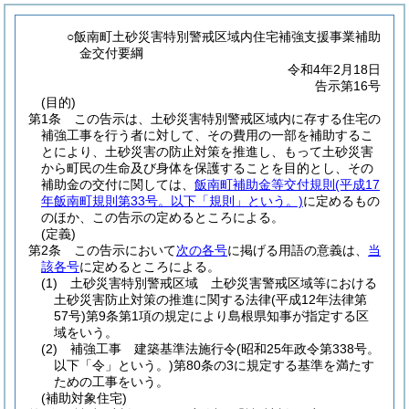
○飯南町土砂災害特別警戒区域内住宅補強支援事業補助
金交付要綱
令和4年2月18日
告示第16号
(目的)
第1条
この告示は、土砂災害特別警戒区域内に存する住宅の
補強工事を行う者に対して、その費用の一部を補助するこ
とにより、土砂災害の防止対策を推進し、もって土砂災害
から町民の生命及び身体を保護することを目的とし、その
補助金の交付に関しては、
飯南町補助金等交付規則
(平成17
年飯南町規則第33号。以下「規則」という。)
に定めるもの
のほか、この告示の定めるところによる。
(定義)
第2条
この告示において
次の各号
に掲げる用語の意義は、
当
該各号
に定めるところによる。
(1)
土砂災害特別警戒区域 土砂災害警戒区域等における
土砂災害防止対策の推進に関する法律
(平成12年法律第
57号)
第9条第1項の規定により島根県知事が指定する区
域をいう。
(2)
補強工事 建築基準法施行令
(昭和25年政令第338号。
以下「令」という。)
第80条の3に規定する基準を満たす
ための工事をいう。
(補助対象住宅)