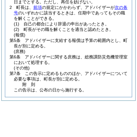
日までとする。
ただし、再任を妨げない。
2
町長は、
前項
の規定にかかわらず、アドバイザーが
次の各
号
のいずれかに該当するときは、任期中であってもその職
を解くことができる。
(1)
自己の都合により辞退の申出があったとき。
(2)
町長がその職を解くことを適当と認めたとき。
(報償)
第5条
アドバイザーに支給する報償は予算の範囲内とし、町
長が別に定める。
(庶務)
第6条
アドバイザーに関する庶務は、総務課防災危機管理室
において処理する。
(その他)
第7条
この告示に定めるもののほか、アドバイザーについて
必要な事項は、町長が別に定める。
附
則
この告示は、公布の日から施行する。