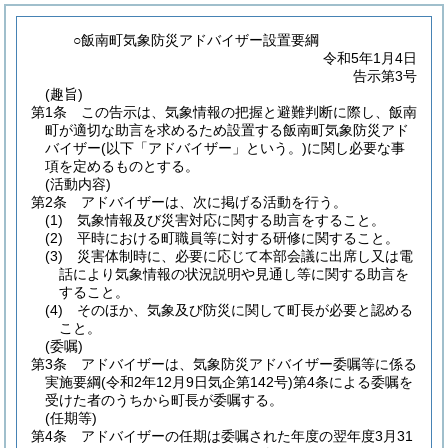
○飯南町気象防災アドバイザー設置要綱
令和5年1月4日
告示第3号
(趣旨)
第1条
この告示は、気象情報の把握と避難判断に際し、飯南
町が適切な助言を求めるため設置する飯南町気象防災アド
バイザー
(以下「アドバイザー」という。)
に関し必要な事
項を定めるものとする。
(活動内容)
第2条
アドバイザーは、次に掲げる活動を行う。
(1)
気象情報及び災害対応に関する助言をすること。
(2)
平時における町職員等に対する研修に関すること。
(3)
災害体制時に、必要に応じて本部会議に出席し又は電
話により気象情報の状況説明や見通し等に関する助言を
すること。
(4)
そのほか、気象及び防災に関して町長が必要と認める
こと。
(委嘱)
第3条
アドバイザーは、気象防災アドバイザー委嘱等に係る
実施要綱
(令和2年12月9日気企第142号)
第4条による委嘱を
受けた者のうちから町長が委嘱する。
(任期等)
第4条
アドバイザーの任期は委嘱された年度の翌年度3月31