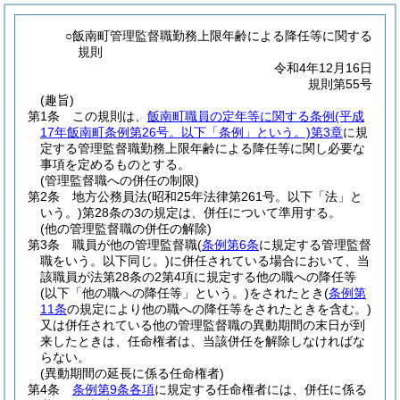
○飯南町管理監督職勤務上限年齢による降任等に関する
規則
令和4年12月16日
規則第55号
(趣旨)
第1条
この規則は、
飯南町職員の定年等に関する条例
(平成
17年飯南町条例第26号。以下「条例」という。)
第3章
に規
定する管理監督職勤務上限年齢による降任等に関し必要な
事項を定めるものとする。
(管理監督職への併任の制限)
第2条
地方公務員法
(昭和25年法律第261号。以下「法」と
いう。)
第28条の3の規定は、併任について準用する。
(他の管理監督職の併任の解除)
第3条
職員が他の管理監督職
(
条例第6条
に規定する管理監督
職をいう。以下同じ。)
に併任されている場合において、当
該職員が法第28条の2第4項に規定する他の職への降任等
(以下「他の職への降任等」という。)
をされたとき
(
条例第
11条
の規定により他の職への降任等をされたときを含む。)
又は併任されている他の管理監督職の異動期間の末日が到
来したときは、任命権者は、当該併任を解除しなければな
らない。
(異動期間の延長に係る任命権者)
第4条
条例第9条各項
に規定する任命権者には、併任に係る