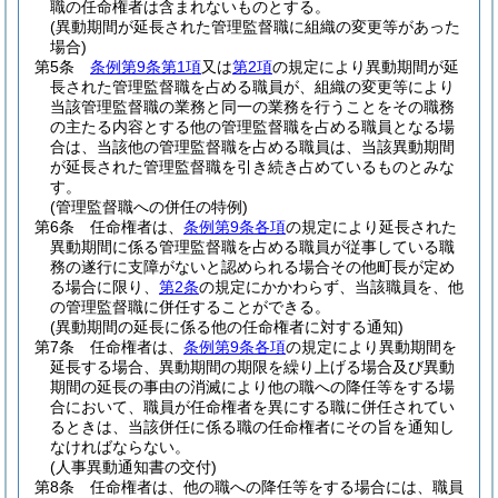
職の任命権者は含まれないものとする。
(異動期間が延長された管理監督職に組織の変更等があった
場合)
第5条
条例第9条第1項
又は
第2項
の規定により異動期間が延
長された管理監督職を占める職員が、組織の変更等により
当該管理監督職の業務と同一の業務を行うことをその職務
の主たる内容とする他の管理監督職を占める職員となる場
合は、当該他の管理監督職を占める職員は、当該異動期間
が延長された管理監督職を引き続き占めているものとみな
す。
(管理監督職への併任の特例)
第6条
任命権者は、
条例第9条各項
の規定により延長された
異動期間に係る管理監督職を占める職員が従事している職
務の遂行に支障がないと認められる場合その他町長が定め
る場合に限り、
第2条
の規定にかかわらず、当該職員を、他
の管理監督職に併任することができる。
(異動期間の延長に係る他の任命権者に対する通知)
第7条
任命権者は、
条例第9条各項
の規定により異動期間を
延長する場合、異動期間の期限を繰り上げる場合及び異動
期間の延長の事由の消滅により他の職への降任等をする場
合において、職員が任命権者を異にする職に併任されてい
るときは、当該併任に係る職の任命権者にその旨を通知し
なければならない。
(人事異動通知書の交付)
第8条
任命権者は、他の職への降任等をする場合には、職員