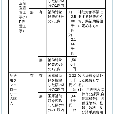
した額の3
ム装
分の1以内
置設
無
有
補助対象
(1)
補助対象事業に
置工
経費の3分
2,5
要する経費のう
事
(SI
の2以内
00
ち、県補助要領
R設
千
に定めるもの
置工
円
事)
(2)
2,1
66
千
円
無
補助対象
1,50
経費の3分
0千
の1以内
円
配送
―
有
有
国庫補助
3,33
次の経費を除外
用タ
額を控除
3千
した経費とす
ンク
した額の3
円／
る。
ロー
分の2以内
台
(1)
車両購入に
リー
伴う公課費
(自
無
国庫補助
1,66
の購
動車税等)
、各
額を控除
6千
入
種保険料、登
した額の3
円／
録手数料、及
分の1以内
台
び諸手続費用