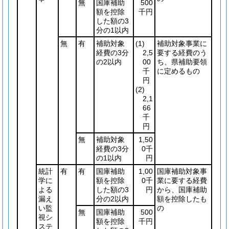
無
国庫補助
500
額を控除
千円
した額の3
分の1以内
無
有
補助対象
(1)
補助対象事業に
経費の3分
2,5
要する経費のう
の2以内
00
ち、県補助要領
千
に定めるもの
円
(2)
2,1
66
千
円
無
補助対象
1,50
経費の3分
0千
の1以内
円
統計
有
有
国庫補助
1,00
国庫補助対象事
学に
額を控除
0千
業に要する経費
よる
した額の3
円
から、国庫補助
漏え
分の2以内
額を控除したも
い監
の
無
国庫補助
500
視シ
額を控除
千円
ステ