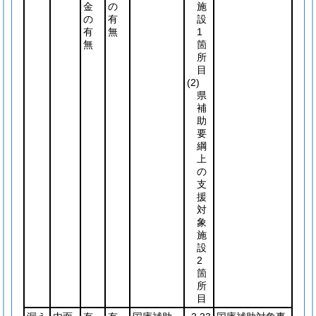
金
の
施
の
有
設
有
無
1
無
箇
所
目
(2)
県
補
助
要
綱
上
の
支
援
対
象
施
設
2
箇
所
目