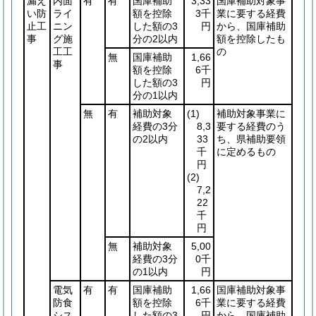
漏え
内面
有
有
国庫補助
3,33
国庫補助対象事
い防
ライ
額を控除
3千
業に要する経費
止工
ニン
した額の3
円
から、国庫補助
事
グ施
分の2以内
額を控除したも
工工
の
無
国庫補助
1,66
事
額を控除
6千
した額の3
円
分の1以内
無
有
補助対象
(1)
補助対象事業に
経費の3分
8,3
要する経費のう
の2以内
33
ち、県補助要領
千
に定めるもの
円
(2)
7,2
22
千
円
無
補助対象
5,00
経費の3分
0千
の1以内
円
電気
有
有
国庫補助
1,66
国庫補助対象事
防食
額を控除
6千
業に要する経費
シス
した額の3
円
から、国庫補助