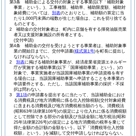
第3条
補助金による交付の対象とする事業
(以下「補助対象
事業」という。)
、工事種類、補助率、補助限度額、補助対
象経費については、
別表
のとおりとし、補助額の算定に当
たり1,000円未満の端数が生じた場合は、これを切り捨てる
ものとする。
2
補助金の交付対象者は、町内に店舗を有する揮発油販売業
者又は支援対象施設の所有者とする。
(交付申請)
第4条
補助金の交付を受けようとする事業者は、補助対象事
業の開始日までに、交付申請書
(
様式第1号
)
を町長に提出し
なければならない。
2
別表
に掲げる補助対象事業が、経済産業省資源エネルギー
庁が実施する補助事業
(以下「国庫補助事業」という。)
の
対象で、事業実施者が当該国庫補助事業の申請資格を有す
る場合には、当該国庫補助事業へ申請することを本事業の
申請要件とする。
ただし、当該国庫補助事業の採択・不採
択は問わない。
3
第1項
の申請書を提出するに当たって、当該補助金におけ
る消費税及び地方消費税に係る仕入控除税額
(交付対象経費
に含まれる消費税及び地方消費税相当額のうち、消費税法
(昭和63年法律第108号)
の規定により仕入れに係る消費税額
として控除できる部分の金額及び当該金額に地方税法
(昭和
25年法律第226号)
の規定による地方消費税の税率を乗じて
得た金額の合計額の金額をいう。以下「消費税等仕入控除
税額」という。)
を減額して交付申請しなければならない。