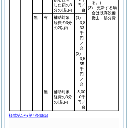
る。)
した額の3
円／
(3)
更新する場
分の1以内
台
合は既存設備
無
有
補助対象
(1)
撤去・処分費
経費の3分
3,8
の2以内
33
千
円
／
台
(2)
3,5
55
千
円
／
台
無
補助対象
3,00
経費の3分
0千
の1以内
円／
台
様式第1号
(第4条関係)