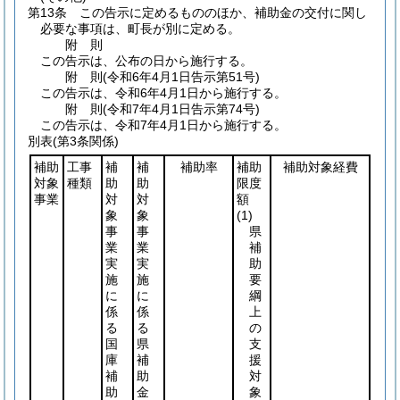
第13条
この告示に定めるもののほか、補助金の交付に関し
必要な事項は、町長が別に定める。
附
則
この告示は、公布の日から施行する。
附
則
(令和6年4月1日
告示第51号)
この告示は、令和6年4月1日から施行する。
附
則
(令和7年4月1日
告示第74号)
この告示は、令和7年4月1日から施行する。
別表
(第3条関係)
補助
工事
補
補
補助率
補助
補助対象経費
対象
種類
助
助
限度
事業
対
対
額
象
象
(1)
事
事
県
業
業
補
実
実
助
施
施
要
に
に
綱
係
係
上
る
る
の
国
県
支
庫
補
援
補
助
対
助
金
象