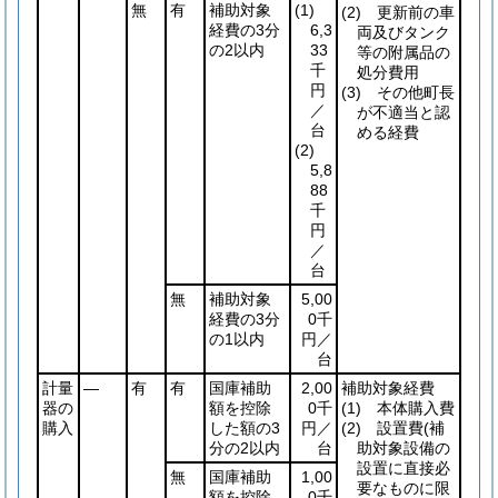
無
有
補助対象
(1)
(2)
更新前の車
経費の3分
6,3
両及びタンク
の2以内
33
等の附属品の
千
処分費用
円
(3)
その他町長
／
が不適当と認
台
める経費
(2)
5,8
88
千
円
／
台
無
補助対象
5,00
経費の3分
0千
の1以内
円／
台
計量
―
有
有
国庫補助
2,00
補助対象経費
器の
額を控除
0千
(1)
本体購入費
購入
した額の3
円／
(2)
設置費
(補
分の2以内
台
助対象設備の
設置に直接必
無
国庫補助
1,00
要なものに限
額を控除
0千