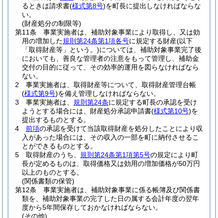
るときは請求書
(
様式第8号
)
を町長に提出しなければならな
い。
(財産処分の制限等)
第11条
事業実施者は、補助対象事業により取得し、又は効
用の増加した
規則第24条第1項各号
に規定する財産
(以下
「取得財産等」という。)
については、補助対象事業完了後
においても、善良な管理者の注意をもって管理し、補助金
交付の目的に従って、その効率的運用を図らなければなら
ない。
2
事業実施者は、取得財産等について、取得財産管理台帳
(
様式第9号
)
を備え管理しなければならない。
3
事業実施者は、
規則第24条
に規定する町長の承認を受け
ようとする場合には、財産処分承認申請書
(
様式第10号
)
を
提出するものとする。
4
前項
の承認を受けて当該取得財産を処分したことにより収
入があった場合には、その収入の一部を町に納付させるこ
とができるものとする。
5
取得財産のうち、
規則第24条第1項第5号
の規定により町
長が定めるものは、取得価格又は効用の増加価格が50万円
以上のものとする。
(関係書類の保管)
第12条
事業実施者は、補助対象事業に係る帳簿及び関係書
類を、補助対象事業の完了した日の属する会計年度の翌年
度から5年間保存しておかなければならない。
(その他)