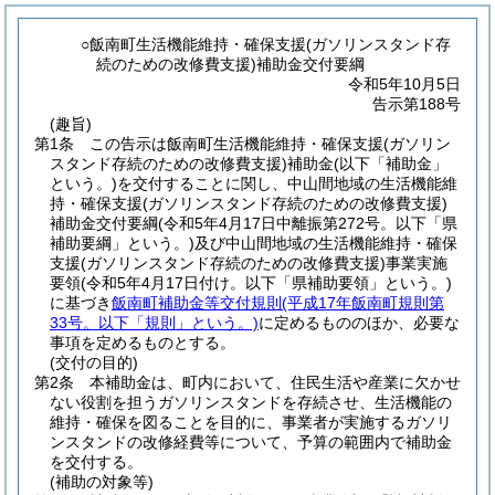
○飯南町生活機能維持・確保支援(ガソリンスタンド存
続のための改修費支援)補助金交付要綱
令和5年10月5日
告示第188号
(趣旨)
第1条
この告示は飯南町生活機能維持・確保支援
(ガソリン
スタンド存続のための改修費支援)
補助金
(以下「補助金」
という。)
を交付することに関し、中山間地域の生活機能維
持・確保支援
(ガソリンスタンド存続のための改修費支援)
補助金交付要綱
(令和5年4月17日中離振第272号。以下「県
補助要綱」という。)
及び中山間地域の生活機能維持・確保
支援
(ガソリンスタンド存続のための改修費支援)
事業実施
要領
(令和5年4月17日付け。以下「県補助要領」という。)
に基づき
飯南町補助金等交付規則
(平成17年飯南町規則第
33号。以下「規則」という。)
に定めるもののほか、必要な
事項を定めるものとする。
(交付の目的)
第2条
本補助金は、町内において、住民生活や産業に欠かせ
ない役割を担うガソリンスタンドを存続させ、生活機能の
維持・確保を図ることを目的に、事業者が実施するガソリ
ンスタンドの改修経費等について、予算の範囲内で補助金
を交付する。
(補助の対象等)