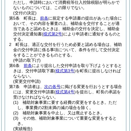
ただし、申請時において消費税等仕入控除税額が明らかで
ないものについては、この限りでない。
(交付の決定)
第5条
町長は、
前条
に規定する申請書の提出があった場合に
おいて、その内容を審査の上、補助金を交付することが適
当であると認めるときは、補助金の交付を決定し、補助金
交付決定通知書
(
様式第2号
)
により申請者に通知するものと
する。
2
町長は、適正な交付を行うため必要と認める場合は、補助
金の交付申請に係る事項について、条件を付して交付決定
をすることができるものとする。
(申請の取下げ)
第6条
前条
により提出した交付申請を取り下げようとすると
きは、交付申請取下書
(
様式第3号
)
を町長に提出しなければ
ならない。
(変更交付申請)
第7条
申請者は、
次の各号
に掲げる変更を行おうとする場合
には、変更交付申請書
(
様式第4号
)
を提出し、町長の承認を
受けなければならない。
(1)
補助対象事業に要する経費の変更をするとき。
ただ
し、事業費の2割未満の減の場合を除く。
(2)
補助対象事業を中止し、又は廃止するとき。
(3)
その他、補助対象事業について重要な変更をすると
き。
(実績報告)