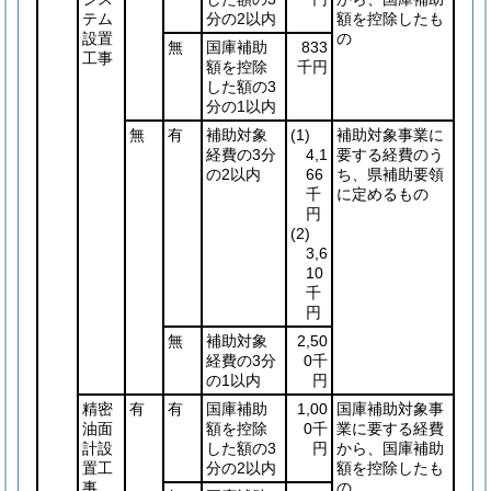
テム
分の2以内
額を控除したも
設置
の
無
国庫補助
833
工事
額を控除
千円
した額の3
分の1以内
無
有
補助対象
(1)
補助対象事業に
経費の3分
4,1
要する経費のう
の2以内
66
ち、県補助要領
千
に定めるもの
円
(2)
3,6
10
千
円
無
補助対象
2,50
経費の3分
0千
の1以内
円
精密
有
有
国庫補助
1,00
国庫補助対象事
油面
額を控除
0千
業に要する経費
計設
した額の3
円
から、国庫補助
置工
分の2以内
額を控除したも
事
の