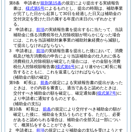
第8条
申請者が
規則第15条
の規定により提出する実績報告
書は、
様式第5号
によるものとし、提出の時期は、補助事業
が完了した日から起算して30日を経過した日又は補助金の
交付決定を受けた日の属する年度の末日のいずれかとす
る。
2
申請者は、
前項
の実績報告書を提出するに当たって、当該
補助金に係る消費税等仕入控除税額が明らかになった場合
には、これを当該補助対象事業の補助対象経費から減額し
て提出しなければならない。
3
申請者は、
前項
の実績報告書を提出した後において、消費
税及び地方消費税の申告により当該補助金の仕入れに係る
消費税仕入控除税額が確定した場合には、その金額を消費
税仕入控除税額報告書
(
様式第6号
)
により速やかに町長に報
告するとともに、これを返還しなければならない。
(補助金の額の確定)
第9条
町長は、
前条
の規定による実績報告書の提出があった
ときは、その内容を審査し、適当であると認めたときは、
交付すべき補助金の額を確定し、確定通知書
(
様式第7号
)
に
より申請者に通知するものとする。
(補助金の支払)
第10条
町長は、
前条
の規定により交付すべき補助金の額が
確定した後に、補助金を支払うものとする。
ただし、必要
があると認められる場合は、補助金の全部又は一部につい
て、概算払をすることができる。
2
申請者は、
前項
の規定により補助金の支払を受けようとす