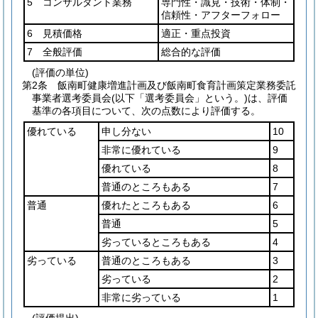
5 コンサルタント業務
専門性・識見・技術・体制・
信頼性・アフターフォロー
6 見積価格
適正・重点投資
7 全般評価
総合的な評価
(評価の単位)
第2条
飯南町健康増進計画及び飯南町食育計画策定業務委託
事業者選考委員会
(以下「選考委員会」という。)
は、評価
基準の各項目について、次の点数により評価する。
優れている
申し分ない
10
非常に優れている
9
優れている
8
普通のところもある
7
普通
優れたところもある
6
普通
5
劣っているところもある
4
劣っている
普通のところもある
3
劣っている
2
非常に劣っている
1