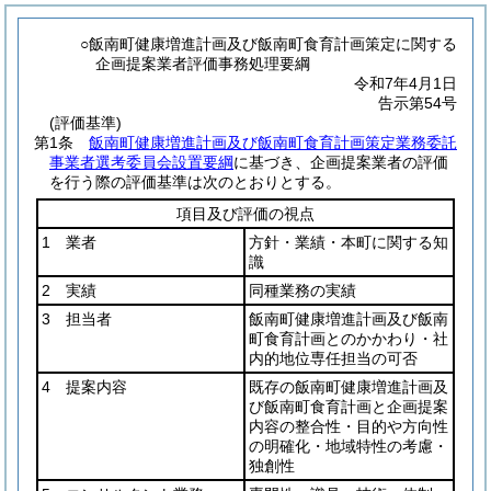
○飯南町健康増進計画及び飯南町食育計画策定に関する
企画提案業者評価事務処理要綱
令和7年4月1日
告示第54号
(評価基準)
第1条
飯南町健康増進計画及び飯南町食育計画策定業務委託
事業者選考委員会設置要綱
に基づき、企画提案業者の評価
を行う際の評価基準は次のとおりとする。
項目及び評価の視点
1 業者
方針・業績・本町に関する知
識
2 実績
同種業務の実績
3 担当者
飯南町健康増進計画及び飯南
町食育計画とのかかわり・社
内的地位専任担当の可否
4 提案内容
既存の飯南町健康増進計画及
び飯南町食育計画と企画提案
内容の整合性・目的や方向性
の明確化・地域特性の考慮・
独創性