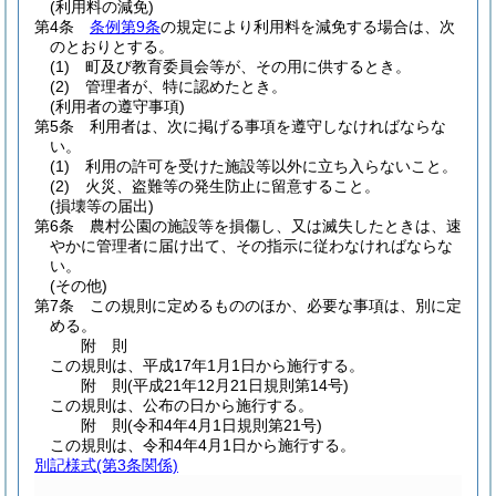
(利用料の減免)
第4条
条例第9条
の規定により利用料を減免する場合は、次
のとおりとする。
(1)
町及び教育委員会等が、その用に供するとき。
(2)
管理者が、特に認めたとき。
(利用者の遵守事項)
第5条
利用者は、次に掲げる事項を遵守しなければならな
い。
(1)
利用の許可を受けた施設等以外に立ち入らないこと。
(2)
火災、盗難等の発生防止に留意すること。
(損壊等の届出)
第6条
農村公園の施設等を損傷し、又は滅失したときは、速
やかに管理者に届け出て、その指示に従わなければならな
い。
(その他)
第7条
この規則に定めるもののほか、必要な事項は、別に定
める。
附
則
この規則は、平成17年1月1日から施行する。
附
則
(平成21年12月21日
規則第14号)
この規則は、公布の日から施行する。
附
則
(令和4年4月1日
規則第21号)
この規則は、令和4年4月1日から施行する。
別記様式
(第3条関係)