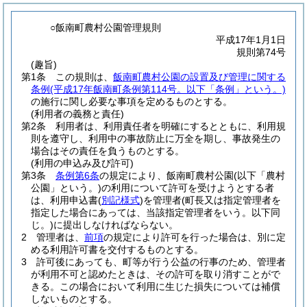
○飯南町農村公園管理規則
平成17年1月1日
規則第74号
(趣旨)
第1条
この規則は、
飯南町農村公園の設置及び管理に関する
条例
(平成17年飯南町条例第114号。以下「条例」という。)
の施行に関し必要な事項を定めるものとする。
(利用者の義務と責任)
第2条
利用者は、利用責任者を明確にするとともに、利用規
則を遵守し、利用中の事故防止に万全を期し、事故発生の
場合はその責任を負うものとする。
(利用の申込み及び許可)
第3条
条例第6条
の規定により、飯南町農村公園
(以下「農村
公園」という。)
の利用について許可を受けようとする者
は、利用申込書
(
別記様式
)
を管理者
(町長又は指定管理者を
指定した場合にあっては、当該指定管理者をいう。以下同
じ。)
に提出しなければならない。
2
管理者は、
前項
の規定により許可を行った場合は、別に定
める利用許可書を交付するものとする。
3
許可後にあっても、町等が行う公益の行事のため、管理者
が利用不可と認めたときは、その許可を取り消すことがで
きる。
この場合において利用に生じた損失については補償
しないものとする。