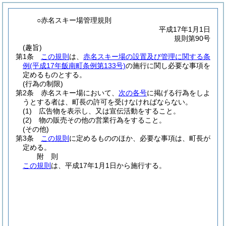
○赤名スキー場管理規則
平成17年1月1日
規則第90号
(趣旨)
第1条
この規則
は、
赤名スキー場の設置及び管理に関する条
例
(平成17年飯南町条例第133号)
の施行に関し必要な事項を
定めるものとする。
(行為の制限)
第2条
赤名スキー場において、
次の各号
に掲げる行為をしよ
うとする者は、町長の許可を受けなければならない。
(1)
広告物を表示し、又は宣伝活動をすること。
(2)
物の販売その他の営業行為をすること。
(その他)
第3条
この規則
に定めるもののほか、必要な事項は、町長が
定める。
附
則
この規則
は、平成17年1月1日から施行する。