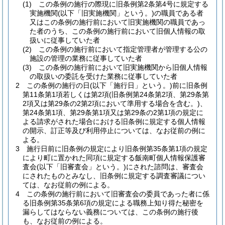
(1)
この条例の施行の際現に旧条例第2条第4号に規定する
実施機関
(以下「旧実施機関」という。)
の職員である者
又はこの条例の施行前において旧実施機関の職員であっ
た者のうち、この条例の施行前において旧個人情報の取
扱いに従事していた者
(2)
この条例の施行前において指定管理者が管理する公の
施設の管理の業務に従事していた者
(3)
この条例の施行前において旧実施機関から旧個人情報
の取扱いの委託を受けた業務に従事していた者
2
この条例の施行の日
(以下「施行日」という。)
前に旧条例
第11条第1項若しくは第2項
(旧条例第24条第2項、第29条第
2項又は第29条の2第2項において準用する場合を含む。)
、
第24条第1項、第29条第1項又は第29条の2第1項の規定に
よる請求がされた場合における旧条例に規定する個人情報
の開示、訂正等及び利用停止については、なお従前の例に
よる。
3
施行日前に旧条例の規定により旧条例第35条第1項の規定
により町に置かれた同項に規定する飯南町個人情報保護審
査会
(以下「旧審査会」という。)
にされた諮問は、審査会
にされたものとみなし、旧条例に規定する調査審議につい
ては、なお従前の例による。
4
この条例の施行前において旧審査会の委員であった者に係
る旧条例第35条第6項の規定による職務上知り得た秘密を
漏らしてはならない義務については、この条例の施行後
も、なお従前の例による。