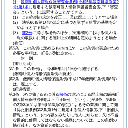
は、
飯南町個人情報保護審査会条例
(令和5年飯南町条例第2
号)
第1条
に規定する飯南町個人情報保護審査会
(以下「審査
会」という。)
に諮問することができる。
(1)
この条例の規定を改正し、又は廃止しようとする場合
(2)
法第66条第1項の規定に基づき講ずる措置の基準を定
めようとする場合
(3)
前2号
に掲げる場合のほか、実施機関における個人情
報の取扱いに関する運用上の細則を定めようとする場合
(委任)
第5条
この条例に定めるもののほか、この条例の実施のため
必要な事項は、町長が別に定める。
附
則
(施行期日)
第1条
この条例は、令和5年4月1日から施行する。
(飯南町個人情報保護条例の廃止)
第2条
飯南町個人情報保護条例
(平成17年飯南町条例第8号)
は、廃止する。
(経過措置)
第3条
次に掲げる者に係る
前条
の規定による廃止前の飯南町
個人情報保護条例
(以下「旧条例」という。)
第8条、第8条
の2第3項又は第9条第3項の規定によるその業務に関して知
り得た旧条例第2条第1号に規定する個人情報
(以下「旧個人
情報」という。)
の内容をみだりに他人に知らせ、又は不当
な目的に使用してはならない義務については、この条例の
施行後も、なお従前の例による。