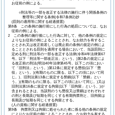
お従前の例による。
――――――――――
○刑法等の一部を改正する法律の施行に伴う関係条例の
整理等に関する条例(令和7条例2)抄
(罰則の適用等に関する経過措置)
第8条
この条例の施行前にした行為の処罰については、なお
従前の例による。
2
この条例の施行後にした行為に対して、他の条例の規定に
よりなお従前の例によることとされ、なお効力を有するこ
ととされ又は改正前若しくは廃止前の条例の規定の例によ
ることとされる罰則を適用する場合において、当該罰則に
定める刑に刑法等の一部を改正する法律
(令和4年法律第67
号。以下「刑法等一部改正法」という。)
第2条の規定によ
る改正前の刑法
(明治40年法律第45号。以下この項におい
て「旧刑法」という。)
第12条に規定する懲役
(以下「懲
役」という。)
(有期のものに限る。以下この項において同
じ。)
、旧刑法第13条に規定する禁錮
(以下「禁錮」とい
う。)
(有期のものに限る。以下この項において同じ。)
又は
旧刑法第16条に規定する拘留
(以下「旧拘留」という。)
が
含まれるときは、当該刑のうち懲役又は禁錮はそれぞれそ
の刑と長期及び短期を同じくする有期拘禁刑と、旧拘留は
長期及び短期を同じくする拘留とする。
(人の資格に関する経過措置)
第9条
拘禁刑又は拘留に処せられた者に係る他の条例の規定
によりなお従前の例によることとされ、なお効力を有する