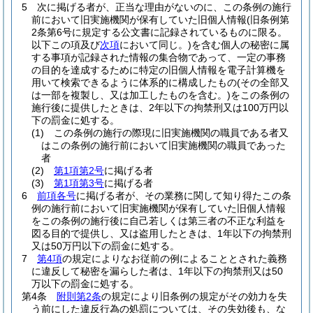
5
次に掲げる者が、正当な理由がないのに、この条例の施行
前において旧実施機関が保有していた旧個人情報
(旧条例第
2条第6号に規定する公文書に記録されているものに限る。
以下この項及び
次項
において同じ。)
を含む個人の秘密に属
する事項が記録された情報の集合物であって、一定の事務
の目的を達成するために特定の旧個人情報を電子計算機を
用いて検索できるように体系的に構成したもの
(その全部又
は一部を複製し、又は加工したものを含む。)
をこの条例の
施行後に提供したときは、2年以下の拘禁刑又は100万円以
下の罰金に処する。
(1)
この条例の施行の際現に旧実施機関の職員である者又
はこの条例の施行前において旧実施機関の職員であった
者
(2)
第1項第2号
に掲げる者
(3)
第1項第3号
に掲げる者
6
前項各号
に掲げる者が、その業務に関して知り得たこの条
例の施行前において旧実施機関が保有していた旧個人情報
をこの条例の施行後に自己若しくは第三者の不正な利益を
図る目的で提供し、又は盗用したときは、1年以下の拘禁刑
又は50万円以下の罰金に処する。
7
第4項
の規定によりなお従前の例によることとされた義務
に違反して秘密を漏らした者は、1年以下の拘禁刑又は50
万以下の罰金に処する。
第4条
附則第2条
の規定により旧条例の規定がその効力を失
う前にした違反行為の処罰については、その失効後も、な