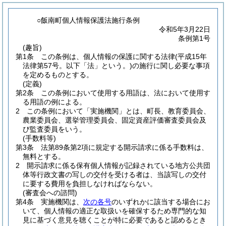
○飯南町個人情報保護法施行条例
令和5年3月22日
条例第1号
(趣旨)
第1条
この条例は、個人情報の保護に関する法律
(平成15年
法律第57号。以下「法」という。)
の施行に関し必要な事項
を定めるものとする。
(定義)
第2条
この条例において使用する用語は、法において使用す
る用語の例による。
2
この条例において「実施機関」とは、町長、教育委員会、
農業委員会、選挙管理委員会、固定資産評価審査委員会及
び監査委員をいう。
(手数料等)
第3条
法第89条第2項に規定する開示請求に係る手数料は、
無料とする。
2
開示請求に係る保有個人情報が記録されている地方公共団
体等行政文書の写しの交付を受ける者は、当該写しの交付
に要する費用を負担しなければならない。
(審査会への諮問)
第4条
実施機関は、
次の各号
のいずれかに該当する場合にお
いて、個人情報の適正な取扱いを確保するため専門的な知
見に基づく意見を聴くことが特に必要であると認めるとき