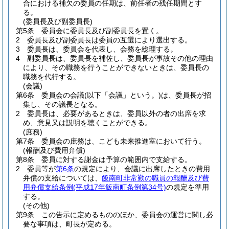
合における補欠の委員の任期は、前任者の残任期間とす
る。
(委員長及び副委員長)
第5条
委員会に委員長及び副委員長を置く。
2
委員長及び副委員長は委員の互選により選出する。
3
委員長は、委員会を代表し、会務を総理する。
4
副委員長は、委員長を補佐し、委員長が事故その他の理由
により、その職務を行うことができないときは、委員長の
職務を代行する。
(会議)
第6条
委員会の会議
(以下「会議」という。)
は、委員長が招
集し、その議長となる。
2
委員長は、必要があるときは、委員以外の者の出席を求
め、意見又は説明を聴くことができる。
(庶務)
第7条
委員会の庶務は、こども未来推進室において行う。
(報酬及び費用弁償)
第8条
委員に対する謝金は予算の範囲内で支給する。
2
委員等が
第6条
の規定により、会議に出席したときの費用
弁償の支給については、
飯南町非常勤の職員の報酬及び費
用弁償支給条例
(平成17年飯南町条例第34号)
の規定を準用
する。
(その他)
第9条
この告示に定めるもののほか、委員会の運営に関し必
要な事項は、町長が定める。