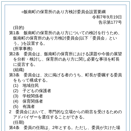
○飯南町の保育所のあり方検討委員会設置要綱
令和7年9月19日
告示第177号
(目的)
第1条
飯南町の保育所のあり方についての検討を行うため、
飯南町の保育所のあり方検討委員会
(以下「委員会」とい
う。)
を設置する。
(所掌事務)
第2条
委員会は、飯南町の保育所における課題や今後の展望
を分析・検討し、保育所のあり方に関し必要な事項を町長
に提言する。
(組織)
第3条
委員会は、次に掲げる者のうち、町長が委嘱する委員
をもって構成する。
(1)
地域住民
(2)
子どもの保護者
(3)
学校関係者
(4)
保育関係者
(5)
有識者
2
委員会において、専門的な立場からの助言を受けるための
アドバイザーを選任することができる。
(任期)
第4条
委員の任期は、2年とする。
ただし、委員が欠けた場