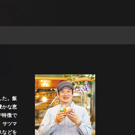
した。飯
豊かな恵
が特徴で
、サツマ
スなどを