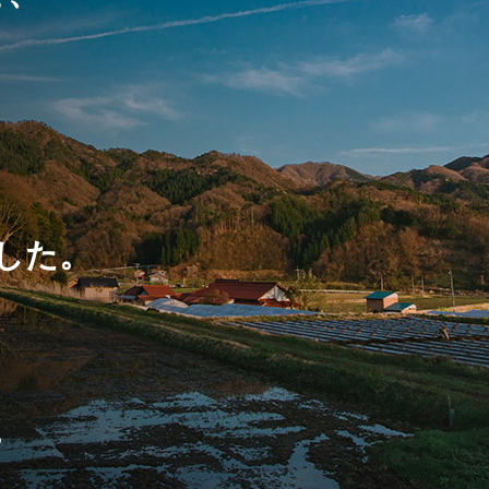
、
した。
。