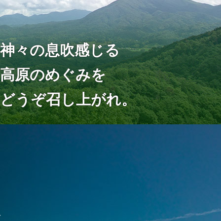
神々の息吹感じる
高原のめぐみを
どうぞ召し上がれ。
と、