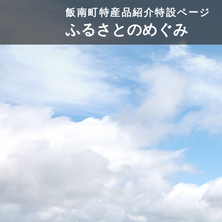
ペ
メ
本
飯南町特産品紹介特設ページ
ー
ニ
文
ふるさとのめぐみ
ジ
ュ
の
ー
先
を
頭
飛
で
ば
す
し
。
て
本
文
へ