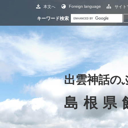
Foreign language
本文へ
サイト
G
キーワード検索
o
o
g
l
e
カ
ス
タ
出雲神話の
ム
検
索
島根県