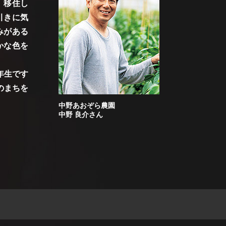
、移住し
引きに気
みがある
かな色を
年生です
のまちを
中野あおぞら農園
中野 良介さん