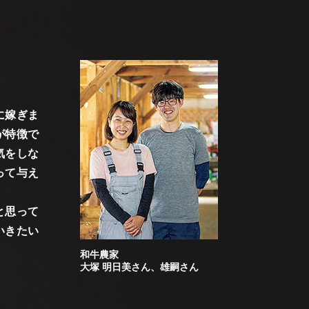
に嫁ぎま
が特徴で
気をしな
って与え
と思って
いきたい
和牛農家
大塚 明日美さん、雄嗣さん