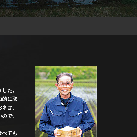
ました。
力的に取
お米は、
いので、
食べても