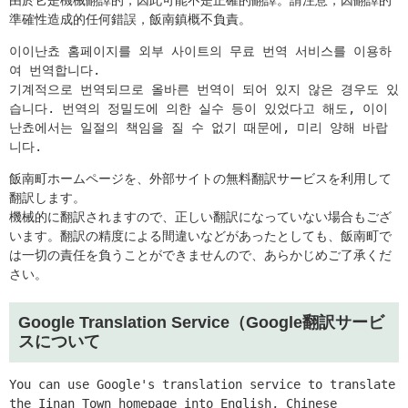
準確性造成的任何錯誤，飯南鎮概不負責。
이이난쵸 홈페이지를 외부 사이트의 무료 번역 서비스를 이용하
여 번역합니다.

기계적으로 번역되므로 올바른 번역이 되어 있지 않은 경우도 있
습니다. 번역의 정밀도에 의한 실수 등이 있었다고 해도, 이이
난쵸에서는 일절의 책임을 질 수 없기 때문에, 미리 양해 바랍
飯南町ホームページを、外部サイトの無料翻訳サービスを利用して
翻訳します。
機械的に翻訳されますので、正しい翻訳になっていない場合もござ
います。翻訳の精度による間違いなどがあったとしても、飯南町で
は一切の責任を負うことができませんので、あらかじめご了承くだ
さい。
Google Translation Service（Google翻訳サービ
スについて
You can use Google's translation service to translate 
the Iinan Town homepage into English, Chinese 