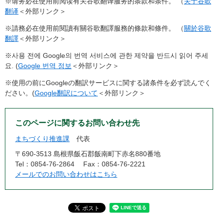
※请务必在使用前阅读有关谷歌翻译服务的条款和条件。 （
关于谷歌
翻译
＜外部リンク＞
※請務必在使用前閱讀有關谷歌翻譯服務的條款和條件。 （
關於谷歌
翻譯
＜外部リンク＞
※사용 전에 Google의 번역 서비스에 관한 제약을 반드시 읽어 주세
요. (
Google 번역 정보
＜外部リンク＞
※使用の前にGoogleの翻訳サービスに関する諸条件を必ず読んでく
ださい。(
Google翻訳について
＜外部リンク＞
このページに関するお問い合わせ先
まちづくり推進課
代表
〒690-3513 島根県飯石郡飯南町下赤名880番地
Tel：0854-76-2864
Fax：0854-76-2221
メールでのお問い合わせはこちら