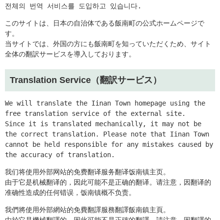
전체의 번역 서비스를 도입하고 있습니다.
このサイトは、日本の自治体である飯南町の公式ホームページで
す。
当サイトでは、外国の方にも飯南町を知っていただくため、サイト
全体の翻訳サービスを導入しております。
Translation Service（翻訳サービス）
We will translate the Iinan Town homepage using the 
free translation service of the external site.

Since it is translated mechanically, it may not be 
the correct translation. Please note that Iinan Town 
cannot be held responsible for any mistakes caused by 
the accuracy of translation.
​我们将使用外部网站的免费翻译服务翻译饭南镇主页。

由于它是机械翻译的，因此可能不是正确的翻译。请注意，因翻译的
准确性造成的任何错误，饭南镇概不负责。
我們將使用外部網站的免費翻譯服務翻譯飯南鎮主頁。

由於它是機械翻譯的，因此可能不是正確的翻譯。請注意，因翻譯的