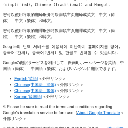
(simplified), Chinese (traditional) and Hangul.
您可以使用谷歌的翻译服务将饭南镇主页翻译成英文、中文（简
体）、中文（繁体）和韩文。
您可以使用谷歌的翻譯服務將飯南鎮主頁翻譯成英文、中文（簡
體）、中文（繁體）和韓文。
Google의 번역 서비스를 이용하여 이난마치 홈페이지를 영어, 
중국어(간체), 중국어(번체) 및 한글로 번역할 수 있습니다.
Googleの翻訳サービスを利用して、飯南町ホームページを英語、中
国語（簡体）、中国語（繁体）およびハングルに翻訳できます。
English(英語)
＜外部リンク＞
Chinese(中国語 簡体)
＜外部リンク＞
Chinese(中国語 繁体)
＜外部リンク＞
Korean(韓国語)
＜外部リンク＞
※Please be sure to read the terms and conditions regarding
Google's translation service before use. (
About Google Translate
＜
外部リンク＞