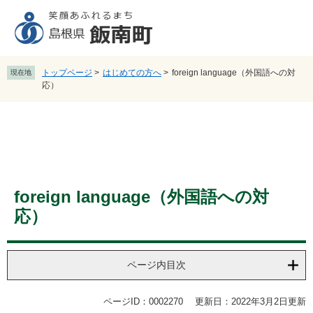
ペ
メ
ー
ニ
ジ
ュ
の
ー
先
を
トップページ
>
はじめての方へ
>
foreign language（外国語への対
現在地
頭
飛
応）
で
ば
す
し
。
て
本
文
へ
本
はじめての方へ
foreign language（外国語への対
文
応）
ページ内目次
ページID：0002270
更新日：2022年3月2日更新