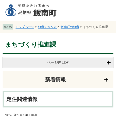
ペ
メ
ー
ニ
ジ
ュ
の
ー
先
を
トップページ
>
組織でさがす
>
飯南町の組織
>
まちづくり推進課
現在地
頭
飛
で
ば
本
す
し
まちづくり推進課
文
。
て
本
文
へ
ページ内目次
新着情報
定住関連情報
2026年1月19日更新