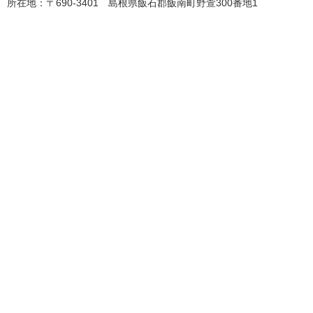
所在地：〒690-3401 島根県飯石郡飯南町野萱300番地1​