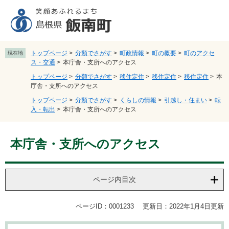
ペ
メ
ー
ニ
ジ
ュ
の
ー
先
を
トップページ
>
分類でさがす
>
町政情報
>
町の概要
>
町のアクセ
現在地
頭
飛
ス・交通
>
本庁舎・支所へのアクセス
で
ば
トップページ
>
分類でさがす
>
移住定住
>
移住定住
>
移住定住
>
本
す
し
庁舎・支所へのアクセス
。
て
トップページ
>
分類でさがす
>
くらしの情報
>
引越し・住まい
>
転
本
入・転出
>
本庁舎・支所へのアクセス
文
へ
本
本庁舎・支所へのアクセス
文
ページ内目次
ページID：0001233
更新日：2022年1月4日更新