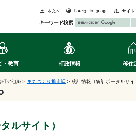
Foreign language
本文へ
サイト
G
キーワード検索
o
o
g
l
e
て・教育
町政情報
移住
カ
ス
タ
南町の組織
>
まちづくり推進課
>
統計情報（統計ポータルサイ
ム
検
索
ータルサイト）