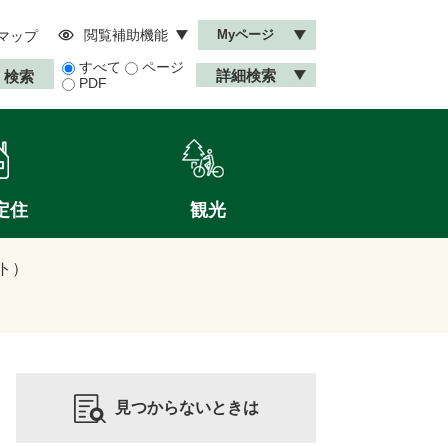
閲覧補助機能
Myページ
マップ
すべて
ページ
詳細検索
PDF
定住
観光
ト）
見つからないときは