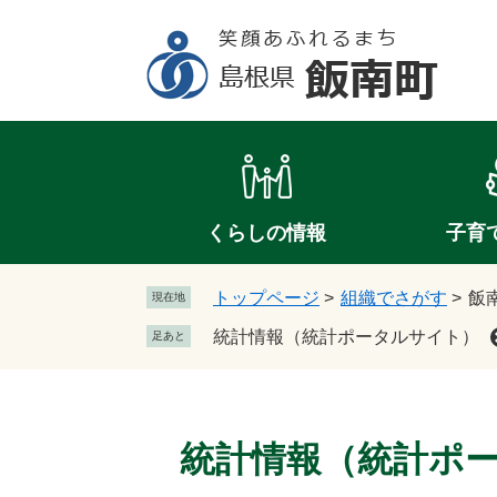
ペ
メ
ー
ニ
ジ
ュ
の
ー
先
を
頭
飛
で
ば
す
し
。
て
くらしの情報
子育
本
文
トップページ
>
組織でさがす
>
飯
現在地
へ
統計情報（統計ポータルサイト）
足あと
本
文
統計情報（統計ポ