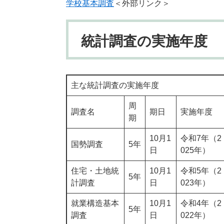
学校基本調査
＜外部リンク＞
統計調査の実施年度
主な統計調査の実施年度
周
調査名
期日
実施年度
期
10月1
令和7年（2
国勢調査
5年
日
025年）
住宅・土地統
10月1
令和5年（2
5年
計調査
日
023年）
就業構造基本
10月1
令和4年（2
5年
調査
日
022年）