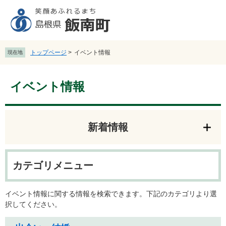
ペ
メ
ー
ニ
ジ
ュ
の
ー
先
を
トップページ
>
イベント情報
現在地
頭
飛
で
ば
本
す
し
イベント情報
文
。
て
本
文
へ
新着情報
カテゴリメニュー
イベント情報に関する情報を検索できます。下記のカテゴリより選
択してください。