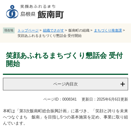
ペ
メ
ー
ニ
ジ
ュ
の
ー
先
を
トップページ
>
組織でさがす
>
飯南町の組織
>
まちづくり推進課
>
現在地
頭
飛
笑顔あふれるまちづくり懇話会 受付開始
で
ば
す
し
本
。
て
笑顔あふれるまちづくり懇話会 受付
文
本
開始
文
へ
ページ内目次
ページID：0008341
更新日：2025年6月6日更新
本町は「第3次飯南町総合振興計画」に基づき、「笑顔と誇りを未来
へつなぐまち 飯南」を目指し5つの基本施策を定め、事業に取り組
んでいます。