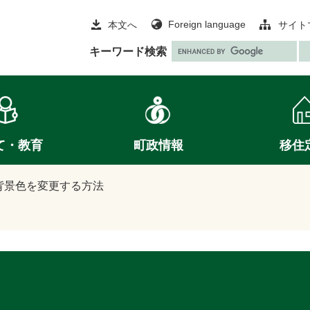
Foreign language
本文へ
サイト
G
キーワード検索
o
o
g
l
e
て・教育
町政情報
移住
カ
ス
タ
背景色を変更する方法
ム
検
索