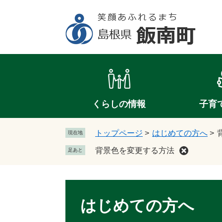
ペ
メ
ー
ニ
ジ
ュ
の
ー
先
を
頭
飛
で
ば
す
し
。
て
くらしの情報
子育
本
文
トップページ
>
はじめての方へ
>
現在地
へ
背景色を変更する方法
足あと
はじめての方へ