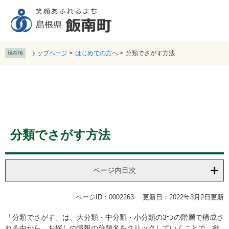
ペ
メ
ー
ニ
ジ
ュ
の
ー
先
を
トップページ
>
はじめての方へ
>
分類でさがす方法
現在地
頭
飛
で
ば
す
し
。
て
本
文
本
へ
はじめての方へ
分類でさがす方法
文
ページ内目次
ページID：0002263
更新日：2022年3月2日更新
「分類でさがす」は、大分類・中分類・小分類の3つの階層で構成さ
れる中から、お探しの情報の分類名をクリックしていくことで、欲