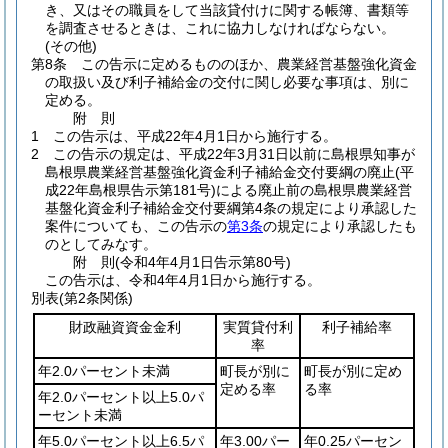
き、又はその職員をして当該貸付けに関する帳簿、書類等
を調査させるときは、これに協力しなければならない。
(その他)
第8条
この告示に定めるもののほか、農業経営基盤強化資金
の取扱い及び利子補給金の交付に関し必要な事項は、別に
定める。
附
則
1
この告示は、平成22年4月1日から施行する。
2
この告示の規定は、平成22年3月31日以前に島根県知事が
島根県農業経営基盤強化資金利子補給金交付要綱の廃止
(平
成22年島根県告示第181号)
による廃止前の島根県農業経営
基盤化資金利子補給金交付要綱第4条の規定により承認した
案件についても、この告示の
第3条
の規定により承認したも
のとしてみなす。
附
則
(令和4年4月1日
告示第80号)
この告示は、令和4年4月1日から施行する。
別表
(第2条関係)
財政融資資金金利
実質貸付利
利子補給率
率
年2.0パーセント未満
町長が別に
町長が別に定め
定める率
る率
年2.0パーセント以上5.0パ
ーセント未満
年5.0パーセント以上6.5パ
年3.00パー
年0.25パーセン