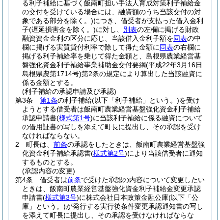
る利子補給に基づく飯南町担い手法人育成対策利子補給金
の交付を受けている場合には、融資額のうち当該交付の対
象である部分を除く。)
につき、借受者が支払った借入金利
子
(遅延損害金を除く。)
に対し、
別表
の左欄に掲げる財政
融資資金金利の区分に応じ、当該借入金利子額を
同表
の中
欄に掲げる実質貸付利率で除して得た金額に
同表
の右欄に
掲げる利子補給率を乗じて得た金額と、島根県農業経営基
盤強化資金利子補給事業補助金交付要綱
(平成22年3月16日
島根県農第1714号)
第2条の規定により算出した当該融資に
係る金額とする。
(利子補給の承認申請及び承認)
第3条
第1条
の利子補給
(以下「利子補給」という。)
を受け
ようとする借受者は飯南町農業経営基盤強化資金利子補給
承認申請書
(
様式第1号
)
に当該利子補給に係る融資について
の借用証書の写しを添えて町長に提出し、その承認を受け
なければならない。
2
町長は、
前条
の承認をしたときは、飯南町農業経営基盤強
化資金利子補給承認書
(
様式第2号
)
により当該借受者に通知
するものとする。
(承認内容の変更)
第4条
借受者は
前条
で受けた承認の内容について変更したい
ときは、飯南町農業経営基盤強化資金利子補給金変更承認
申請書
(
様式第3号
)
に株式会社日本政策金融公庫
(以下「公
庫」という。)
が発行する実行後条件変更承認通知書の写し
を添えて町長に提出し、その承認を受けなければならな