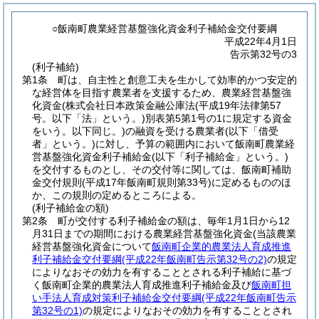
○飯南町農業経営基盤強化資金利子補給金交付要綱
平成22年4月1日
告示第32号の3
(利子補給)
第1条
町は、自主性と創意工夫を生かして効率的かつ安定的
な経営体を目指す農業者を支援するため、農業経営基盤強
化資金
(株式会社日本政策金融公庫法
(平成19年法律第57
号。以下「法」という。)
別表第5第1号の1に規定する資金
をいう。以下同じ。)
の融資を受ける農業者
(以下「借受
者」という。)
に対し、予算の範囲内において飯南町農業経
営基盤強化資金利子補給金
(以下「利子補給金」という。)
を交付するものとし、その交付等に関しては、飯南町補助
金交付規則
(平成17年飯南町規則第33号)
に定めるもののほ
か、この規則の定めるところによる。
(利子補給金の額)
第2条
町が交付する利子補給金の額は、毎年1月1日から12
月31日までの期間における農業経営基盤強化資金
(当該農業
経営基盤強化資金について
飯南町企業的農業法人育成推進
利子補給金交付要綱
(平成22年飯南町告示第32号の2)
の規定
によりなおその効力を有することとされる利子補給に基づ
く飯南町企業的農業法人育成推進利子補給金及び
飯南町担
い手法人育成対策利子補給金交付要綱
(平成22年飯南町告示
第32号の1)
の規定によりなおその効力を有することとされ