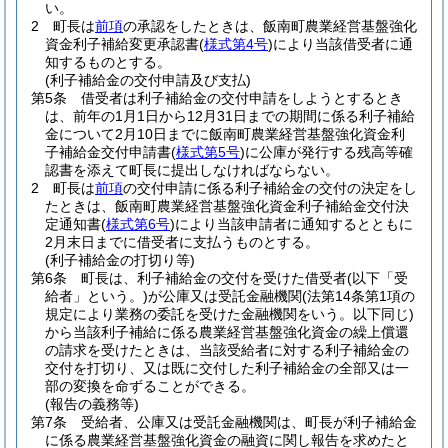
い。
2
町長は
前項
の承認をしたときは、飯南町農業経営基盤強化
資金利子補給変更承認書
(
様式第4号
)
により当該借受者に通
知するものとする。
(利子補給金の交付申請及び支払)
第5条
借受者は利子補給金の交付申請をしようとするとき
は、前年の1月1日から12月31日までの期間に係る利子補給
金について2月10日までに飯南町農業経営基盤強化資金利
子補給金交付申請書
(
様式第5号
)
に公庫が発行する残高等確
認書を添えて町長に提出しなければならない。
2
町長は
前項
の交付申請に係る利子補給金の交付の決定をし
たときは、飯南町農業経営基盤強化資金利子補給金交付決
定通知書
(
様式第6号
)
により当該申請者に通知するとともに
2月末日までに借受者に支払うものとする。
(利子補給金の打切り等)
第6条
町長は、利子補給金の交付を受けた借受者
(以下「受
給者」という。)
が公庫又は受託金融機関
(法第14条第1項の
規定により業務の委託を受けた金融機関をいう。以下同じ)
から当該利子補給に係る農業経営基盤強化資金の繰上償還
の請求を受けたときは、当該受給者に対する利子補給金の
交付を打切り、又は既に交付した利子補給金の全部又は一
部の変換を命ずることができる。
(報告の義務等)
第7条
受給者、公庫又は受託金融機関は、町長が利子補給金
に係る農業経営基盤強化資金の融資に関し報告を求めたと