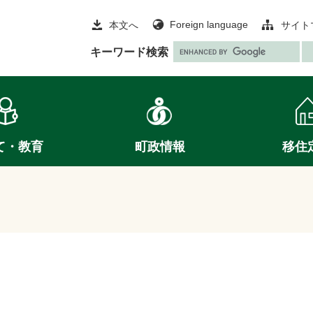
Foreign language
本文へ
サイト
G
キーワード検索
o
o
g
l
e
て・教育
町政情報
移住
カ
ス
タ
ム
検
索