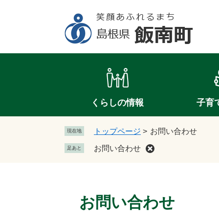
ペ
メ
ー
ニ
ジ
ュ
の
ー
先
を
頭
飛
で
ば
す
し
。
て
くらしの情報
子育
本
文
トップページ
>
お問い合わせ
現在地
へ
お問い合わせ
足あと
本
文
お問い合わせ